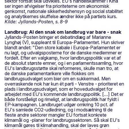
sektor fortsat skal udvikles. EU's handelskammer i Kina
ser ingen afvigelser fra prioriteterne om økonomisk
genkomst, nationale sikkerhedshensyn og social stabilitet
og analytikernes skuffelse ændrer ikke på partiets kurs.
Kilde: Jyllands-Posten, s. 8-9
Landbrug: Al den snak om landbrug var bare - snak
Jyllands-Posten bringer et debatindlæg af Marianne
Lynghøj (V), suppleant til Europa-Parlamentet. Hun skriver
blandt andet: "Den store kabale i Europa-Parlamentet er
nu lagt, og udvalgsposterne for de danske medlemmer er
fordelt. Efter en valgkamp, hvor landbrugspolitik var et af
de absolut største emner, og i en parlamentssamling, hvor
EU's landbrugsstøtte skal reformeres, skulle man tro, at
de danske parlamentarikere ville flokkes om
landbrugsudvalget som bier om en sukkermad. Men
overraskende nok har kun ét parti - Venstre - prioriteret en
plads i landbrugsudvalget, som er hovedudvalget for
arbejdet med EU's kommende landbrugspolitik. […] Det er
både forståeligt og rimeligt, at landbrugspolitik har fyldt i
EP-kampagnen. Landbruget udgør omkring 10 pct. af
EU's samlede CO2-udledning, og i modsætning til de
fleste andre sektorer mangler EU fortsat konkrete
klimamål og -planer for landbrugssektoren. Så skal EU's
klimamål gøres til klimahandling, skal der laves grøn