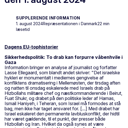
SUPPLERENDE INFORMATION
1. august 2024
Repræsentationen i Danmark
22 min
læsetid
Dagens EU-tophistorier
Sikkerhedspolitik: To drab kan forpurre våbenhvile i
Gaza
Information bringer en analyse af journalist og forfatter
Lasse Ellegaard, som blandt andet skriver: "Det israelske
hykleri er monumentalt i mediernes gengivelse af
konfliktens dramatisering i Mellemøsten, der tirsdag aften
og natten til onsdag eskalerede med Israels drab på
Hizbollahs militære chef og næstkommanderende i Beirut,
Fuat Shukr, og drabet på den politiske leder af Hamas,
Ismail Haniyeh, i Teheran, som Israel må formodes at stå
bag, men ikke har taget ansvaret for. [...] Med drabet har
Israel eskaleret den permanente lavbluskonflikt, der hidtil
har været gældende, til et punkt, der presser både
Hizbollah og Iran. Hvilket da også synes at være