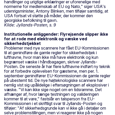
handlinger og urigtige erklæringer er uforenelige med
normerne for medlemskab af EU og Nato," siger USA's
udenrigsminister, Antony Blinken, men tilføjer samtidig, at
USA fortsat vil støtte på måder, der kommer den
georgiske befolkning til gavn.
Kilde: Jyllands-Posten, s. 9
Institutionelle anliggender: Flyrejsende slipper ikke
for at rode med elektronik og væske ved
sikkerhedstjekket
Problemer med nye scannere har fået EU-Kommissionen
til at genindføre de gamle regler for sikkerhedstjek i
lufthavne, hvor man ikke må have elektronik og kun
begrænset væske i håndbagagen, skriver Jyllands-
Posten. De seneste år har flere lufthavne indført ny teknik
for at forbedre oplevelsen for gæsterne, men per. 1.
september genindfører EU-Kommissionen de gamle regler
på ubestemt tid. De nye højteknologiske scannere har
nemlig vist sig upålidelige i eftersøgningen af eksplosiver i
væske. "Vi kan ikke sige noget om en tidsramme. Det
afhænger af, hvor længe testningen og valideringen
kommer til at vare," fastslår en talsperson fra EU-
Kommissionen i et skriftligt svar til Jyllands-Posten og
tilføjer: "Af sikkerhedsgrunde kan vi ikke gå i detaljer om
selve problemstillingen, men vi reagerer ikke på nogen