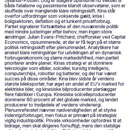
Jyllands-Posten. Dog er tidligere optimisme nu vekslet til
både fatalisme og pessimisme blandt observatører, som er
skuffede over manglende klare retningsskift. Kina står
overfor udfordringer som voksende gæld, krise i
boligsektoren, deflation og et lunkent privatforbrug.
Partiet signalerer fortsættelse af den nuværende politik
med mindre justeringer efter behov, men ingen store
ændringer. Julian Evans-Pritchard, chefforsker ved Capital
Economics, opsummerede, at der er få tegn på et større
politisk retningsskift efter plenummødet. Analytikere har
ønsket klare retningslinjer for udviklingen af en dynamisk
forbrugerøkonomi og større markedsfrihed, men partiet
prioriterer andre planer. Kinas strategi er at dominere
teknologier som elbiler, solceller, kunstig intelligens,
computerchips, robotter og batterier, og der har været
succes på disse områder. Kina blev sidste år verdens
største bileksportør, har øget sin andel af EU's marked for
elektriske biler, og kinesiske bilproducenter planlægger
flere fabrikker i Europa. Kinesiske solcelleproducenter
dominerer 80 procent af det globale marked, og landet
producerer to tredjedele af verdens vindenergi.
Plenumreferatet nævner nødvendigheden af at styrke
indenrigsforbruget, men fokus er primært på strategisk
vigtig industripolitik. Private virksomheder opfordres til at
bidrage, men skal dirigeres fornuftigt, mens den statslige