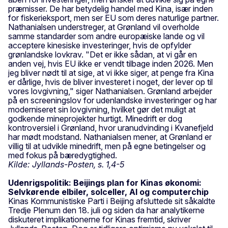
præmisser. De har betydelig handel med Kina, især inden
for fiskerieksport, men ser EU som deres naturlige partner.
Nathanialsen understreger, at Grønland vil overholde
samme standarder som andre europæiske lande og vil
acceptere kinesiske investeringer, hvis de opfylder
grønlandske lovkrav. "Det er ikke sådan, at vi går en
anden vej, hvis EU ikke er vendt tilbage inden 2026. Men
jeg bliver nødt til at sige, at vi ikke siger, at penge fra Kina
er dårlige, hvis de bliver investeret i noget, der lever op til
vores lovgivning," siger Nathanialsen. Grønland arbejder
på en screeningslov for udenlandske investeringer og har
moderniseret sin lovgivning, hvilket gør det muligt at
godkende mineprojekter hurtigt. Minedrift er dog
kontroversiel i Grønland, hvor uranudvinding i Kvanefjeld
har mødt modstand. Nathanialsen mener, at Grønland er
villig til at udvikle minedrift, men på egne betingelser og
med fokus på bæredygtighed.
Kilde: Jyllands-Posten, s. 1,4-5
Udenrigspolitik: Beijings plan for Kinas økonomi:
Selvkørende elbiler, solceller, AI og computerchip
Kinas Kommunistiske Parti i Beijing afsluttede sit såkaldte
Tredje Plenum den 18. juli og siden da har analytikerne
diskuteret implikationerne for Kinas fremtid, skriver