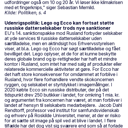
udfordringer også om 10 og 20 år. Vi løser ikke klimakrisen
med et fingerknips," siger Sebastian Mernild.
Kilde: Politiken, s. 4
Udenrigspolitik: Lego og Ecco kan fortsat støtte
russiske datterselskaber trods nye sanktioner
EU's 14. sanktionspakke mod Rusland forbyder selskaber
at yde services til russiske datterselskaber uden
særtilladelse, men en aktindsigt hos Erhvervsstyrelsen
viser, at bl.a. Lego og Ecco har søgt særtilladelse og fået
bevilliget det. Lego oplyser, at de for at kunne beskytte
deres globale brand og ip-rettigheder har haft et mindre
kontor i Rusland, som intet har med salg af produkter eller
relaterede kommercielle aktiviteter at gøre. For Ecco har
det haft store konsekvenser for omdømmet at forblive i
Rusland, hvor flere forhandlere vendte skokoncernen
ryggen, og selskabet er styrtdykket i imagemålinger. I
2020 købte Ecco sin russiske distributør, der på det
tidspunkt drev 250 butikker i landet, for omkring 1 mia. kr.
og argumentet fra koncernen har været, at man forbliver i
landet af hensyn til selskabets medarbejdere. Jacob Dahl
Rendtorff, professor ved institut for samfundsvidenskab
og erhverv på Roskilde Universitet, mener, at der er risiko
for at sætte sit image på spil ved at blive i landet. I flere
tilfælde har det dog vist sig sværere end som så at forlade