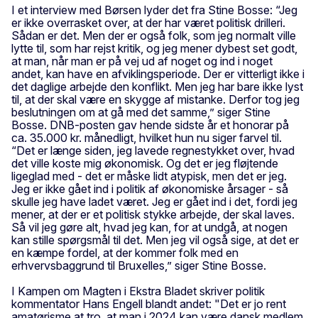
I et interview med Børsen lyder det fra Stine Bosse: “Jeg
er ikke overrasket over, at der har været politisk drilleri.
Sådan er det. Men der er også folk, som jeg normalt ville
lytte til, som har rejst kritik, og jeg mener dybest set godt,
at man, når man er på vej ud af noget og ind i noget
andet, kan have en afviklingsperiode. Der er vitterligt ikke i
det daglige arbejde den konflikt. Men jeg har bare ikke lyst
til, at der skal være en skygge af mistanke. Derfor tog jeg
beslutningen om at gå med det samme,” siger Stine
Bosse. DNB-posten gav hende sidste år et honorar på
ca. 35.000 kr. månedligt, hvilket hun nu siger farvel til.
“Det er længe siden, jeg lavede regnestykket over, hvad
det ville koste mig økonomisk. Og det er jeg fløjtende
ligeglad med - det er måske lidt atypisk, men det er jeg.
Jeg er ikke gået ind i politik af økonomiske årsager - så
skulle jeg have ladet været. Jeg er gået ind i det, fordi jeg
mener, at der er et politisk stykke arbejde, der skal laves.
Så vil jeg gøre alt, hvad jeg kan, for at undgå, at nogen
kan stille spørgsmål til det. Men jeg vil også sige, at det er
en kæmpe fordel, at der kommer folk med en
erhvervsbaggrund til Bruxelles,” siger Stine Bosse.
I Kampen om Magten i Ekstra Bladet skriver politik
kommentator Hans Engell blandt andet: "Det er jo rent
amatørisme at tro, at man i 2024 kan være dansk medlem