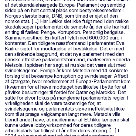
af det skandalehærgede Europa-Parlament og samtidig
sidde på en helt central plads som bestyrelsesmedlem i
Norges største bank, DNB, som tilmed er ejet af den
norske stat. [...] Har Løkke slet ikke fulgt med i den række
skadalesager i parlamentet de seneste år, der alle har haft
en ting til fælles: Penge. Korruption. Personlig berigelse.
Sammenspisthed. En kuffert fyldt med 600.000 euro i
kontanter. Den tidligere næstformand i parlamentet Eva
Kaili er sigtet for modtagelse af bestikkelse. Det er med
den stinkende baggrund, at det nye parlament med den
ganske effektive parlamentsformand, malteseren Roberta
Metsola, i spidsen har sagt, at nu skal det være slut med
svindelsagerne. Forrige år kom Metsola med 14 konkrete
forslag til at bekæmpe korruption og svindelsager. Affødt
af Qtargate, hvor medlemmer af Europa-Parlamentet kom
i kværnen for at have modtaget bestikkelse i bytte for at
påvirke beslutninger til fordel for Qatar og Marokko. Det
satte for alvor fokus på manglerne i parlamentets regler. I
virkeligheden skal de være taknemlige for, at
svindelsagerne og parlamentets sløve ineffektivitet ikke
kom til at præge valgkampen langt mere. Metsola ville
blandt andet have, at medlemmer af EU ikke længere skal
kunne udøve lobbyvirksomhed for deres tidligere
arbejdsplads før tidligst et år efter deres afgang. [...] I
2024 er lyset sat skarpt på det nyvalgte parlament.