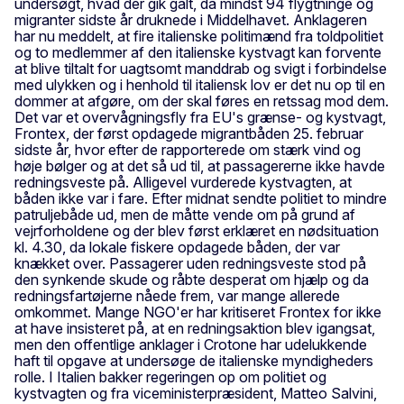
undersøgt, hvad der gik galt, da mindst 94 flygtninge og
migranter sidste år druknede i Middelhavet. Anklageren
har nu meddelt, at fire italienske politimænd fra toldpolitiet
og to medlemmer af den italienske kystvagt kan forvente
at blive tiltalt for uagtsomt manddrab og svigt i forbindelse
med ulykken og i henhold til italiensk lov er det nu op til en
dommer at afgøre, om der skal føres en retssag mod dem.
Det var et overvågningsfly fra EU's grænse- og kystvagt,
Frontex, der først opdagede migrantbåden 25. februar
sidste år, hvor efter de rapporterede om stærk vind og
høje bølger og at det så ud til, at passagererne ikke havde
redningsveste på. Alligevel vurderede kystvagten, at
båden ikke var i fare. Efter midnat sendte politiet to mindre
patruljebåde ud, men de måtte vende om på grund af
vejrforholdene og der blev først erklæret en nødsituation
kl. 4.30, da lokale fiskere opdagede båden, der var
knækket over. Passagerer uden redningsveste stod på
den synkende skude og råbte desperat om hjælp og da
redningsfartøjerne nåede frem, var mange allerede
omkommet. Mange NGO'er har kritiseret Frontex for ikke
at have insisteret på, at en redningsaktion blev igangsat,
men den offentlige anklager i Crotone har udelukkende
haft til opgave at undersøge de italienske myndigheders
rolle. I Italien bakker regeringen op om politiet og
kystvagten og fra viceministerpræsident, Matteo Salvini,