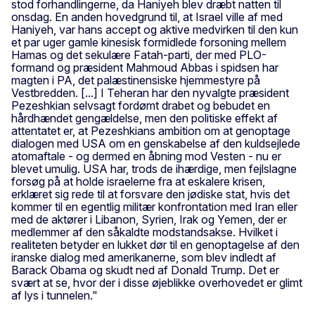
stod forhandlingerne, da Haniyeh blev dræbt natten til
onsdag. En anden hovedgrund til, at Israel ville af med
Haniyeh, var hans accept og aktive medvirken til den kun
et par uger gamle kinesisk formidlede forsoning mellem
Hamas og det sekulære Fatah-parti, der med PLO-
formand og præsident Mahmoud Abbas i spidsen har
magten i PA, det palæstinensiske hjemmestyre på
Vestbredden. [...] I Teheran har den nyvalgte præsident
Pezeshkian selvsagt fordømt drabet og bebudet en
hårdhændet gengældelse, men den politiske effekt af
attentatet er, at Pezeshkians ambition om at genoptage
dialogen med USA om en genskabelse af den kuldsejlede
atomaftale - og dermed en åbning mod Vesten - nu er
blevet umulig. USA har, trods de ihærdige, men fejlslagne
forsøg på at holde israelerne fra at eskalere krisen,
erklæret sig rede til at forsvare den jødiske stat, hvis det
kommer til en egentlig militær konfrontation med Iran eller
med de aktører i Libanon, Syrien, Irak og Yemen, der er
medlemmer af den såkaldte modstandsakse. Hvilket i
realiteten betyder en lukket dør til en genoptagelse af den
iranske dialog med amerikanerne, som blev indledt af
Barack Obama og skudt ned af Donald Trump. Det er
svært at se, hvor der i disse øjeblikke overhovedet er glimt
af lys i tunnelen."