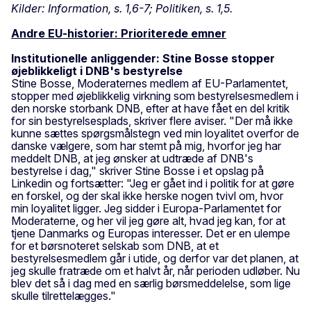
Kilder: Information, s. 1,6-7; Politiken, s. 1,5.
Andre EU-historier: Prioriterede emner
Institutionelle anliggender: Stine Bosse stopper
øjeblikkeligt i DNB's bestyrelse
Stine Bosse, Moderaternes medlem af EU-Parlamentet,
stopper med øjeblikkelig virkning som bestyrelsesmedlem i
den norske storbank DNB, efter at have fået en del kritik
for sin bestyrelsesplads, skriver flere aviser. "Der må ikke
kunne sættes spørgsmålstegn ved min loyalitet overfor de
danske vælgere, som har stemt på mig, hvorfor jeg har
meddelt DNB, at jeg ønsker at udtræde af DNB's
bestyrelse i dag," skriver Stine Bosse i et opslag på
Linkedin og fortsætter: "Jeg er gået ind i politik for at gøre
en forskel, og der skal ikke herske nogen tvivl om, hvor
min loyalitet ligger. Jeg sidder i Europa-Parlamentet for
Moderaterne, og her vil jeg gøre alt, hvad jeg kan, for at
tjene Danmarks og Europas interesser. Det er en ulempe
for et børsnoteret selskab som DNB, at et
bestyrelsesmedlem går i utide, og derfor var det planen, at
jeg skulle fratræde om et halvt år, når perioden udløber. Nu
blev det så i dag med en særlig børsmeddelelse, som lige
skulle tilrettelægges."