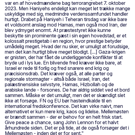
var en af hovedmændene bag terrorangrebet 7. oktober
2023. Men Haniyehs endeligt kan meget let trække mange
uskyldige med sig, medmindre verdenssamfundet handler
hurtigt. Drabet på Haniyeh i Teheran tirsdag var ikke bare
et voldsomt anslag mod Hamas, men også mod Iran, der
blev ydmyget enormt. At præstestyret ikke kunne
beskytte sin prominente gæst i sin egen hovedstad, er et
kolossalt prestigetab i en region, hvor prestige betyder
umådelig meget. Hvad der nu sker, er umuligt at forudsige,
men det kan hurtigt blive meget blodigt. [...] Gaza-krigen
er gnisten, der har fået de underliggende konflikter til at
bryde ud i lys lue. En blivende fred kræver ikke bare, at
Israel er rede til forlig og fred snarere end krig og
præcisionsdrab. Det kræver også, at alle parter og
regionale stormagter - altså både Israel, Iran, det
palæstinensiske selvstyre, Hamas, Hizbollah og de
arabiske lande - forsones. De har aldrig siddet ved et bord
sammen. Måske er det umuligt, men det er skændigt slet
ikke at forsøge. FN og EU bør hasteindkalde til en
international fredskonference. Det kan virke naivt, men
alternativet er kun mere krig, kaos og lidelse. Mellemøsten
er brændt sammen - der er behov for en helt frisk start.
Give peace a chance, sang John Lennon for et halvt
århundrede siden. Det er på tide, at de også forsøger det i
Mellemøsten - inden det er for sent."