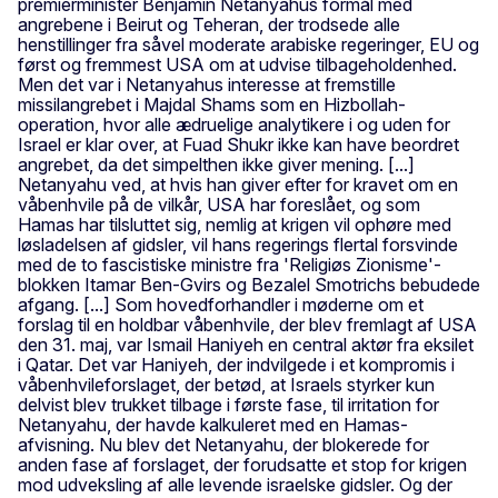
premierminister Benjamin Netanyahus formål med
angrebene i Beirut og Teheran, der trodsede alle
henstillinger fra såvel moderate arabiske regeringer, EU og
først og fremmest USA om at udvise tilbageholdenhed.
Men det var i Netanyahus interesse at fremstille
missilangrebet i Majdal Shams som en Hizbollah-
operation, hvor alle ædruelige analytikere i og uden for
Israel er klar over, at Fuad Shukr ikke kan have beordret
angrebet, da det simpelthen ikke giver mening. [...]
Netanyahu ved, at hvis han giver efter for kravet om en
våbenhvile på de vilkår, USA har foreslået, og som
Hamas har tilsluttet sig, nemlig at krigen vil ophøre med
løsladelsen af gidsler, vil hans regerings flertal forsvinde
med de to fascistiske ministre fra 'Religiøs Zionisme'-
blokken Itamar Ben-Gvirs og Bezalel Smotrichs bebudede
afgang. [...] Som hovedforhandler i møderne om et
forslag til en holdbar våbenhvile, der blev fremlagt af USA
den 31. maj, var Ismail Haniyeh en central aktør fra eksilet
i Qatar. Det var Haniyeh, der indvilgede i et kompromis i
våbenhvileforslaget, der betød, at Israels styrker kun
delvist blev trukket tilbage i første fase, til irritation for
Netanyahu, der havde kalkuleret med en Hamas-
afvisning. Nu blev det Netanyahu, der blokerede for
anden fase af forslaget, der forudsatte et stop for krigen
mod udveksling af alle levende israelske gidsler. Og der