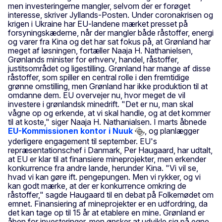
men investeringerne mangler, selvom der er forøget
interesse, skriver Jyllands-Posten. Under coronakrisen og
krigen i Ukraine har EU-landene mærket presset på
forsyningskæderne, når der mangler både råstoffer, energi
og varer fra Kina og det har sat fokus på, at Grønland har
meget af løsningen, fortæller Naaja H. Nathanielsen,
Grønlands minister for erhverv, handel, råstoffer,
justitsområdet og ligestilling. Grønland har mange af disse
råstoffer, som spiller en central rolle i den fremtidige
grønne omstilling, men Grønland har ikke produktion til at
omdanne dem. EU overvejer nu, hvor meget de vil
investere i grønlandsk minedrift. "Det er nu, man skal
vågne op og erkende, at vi skal handle, og at det kommer
til at koste," siger Naaja H. Nathanialsen. I marts åbnede
EU-Kommissionen kontor i Nuuk
, og planlægger
yderligere engagement til september. EU's
repræsentationschef i Danmark, Per Haugaard, har udtalt,
at EU er klar til at finansiere mineprojekter, men erkender
konkurrence fra andre lande, herunder Kina. "Vi vil se,
hvad vi kan gøre ift. pengepungen. Men vi rykker, og vi
kan godt mærke, at der er konkurrence omkring de
råstoffer," sagde Haugaard til en debat på Folkemødet om
emnet. Finansiering af mineprojekter er en udfordring, da
det kan tage op til 15 år at etablere en mine. Grønland er
åben for investeringer, men ønsker at udvikle sig på egne