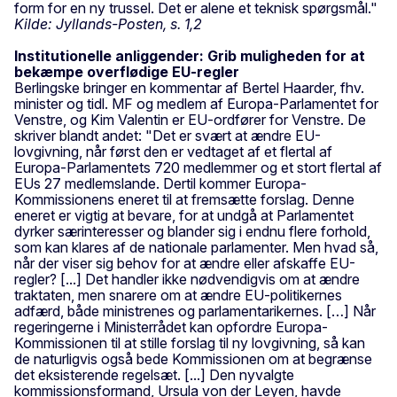
form for en ny trussel. Det er alene et teknisk spørgsmål."
Kilde: Jyllands-Posten, s. 1,2
Institutionelle anliggender: Grib muligheden for at
bekæmpe overflødige EU-regler
Berlingske bringer en kommentar af Bertel Haarder, fhv.
minister og tidl. MF og medlem af Europa-Parlamentet for
Venstre, og Kim Valentin er EU-ordfører for Venstre. De
skriver blandt andet: "Det er svært at ændre EU-
lovgivning, når først den er vedtaget af et flertal af
Europa-Parlamentets 720 medlemmer og et stort flertal af
EUs 27 medlemslande. Dertil kommer Europa-
Kommissionens eneret til at fremsætte forslag. Denne
eneret er vigtig at bevare, for at undgå at Parlamentet
dyrker særinteresser og blander sig i endnu flere forhold,
som kan klares af de nationale parlamenter. Men hvad så,
når der viser sig behov for at ændre eller afskaffe EU-
regler? [...] Det handler ikke nødvendigvis om at ændre
traktaten, men snarere om at ændre EU-politikernes
adfærd, både ministrenes og parlamentarikernes. […] Når
regeringerne i Ministerrådet kan opfordre Europa-
Kommissionen til at stille forslag til ny lovgivning, så kan
de naturligvis også bede Kommissionen om at begrænse
det eksisterende regelsæt. [...] Den nyvalgte
kommissionsformand, Ursula von der Leyen, havde