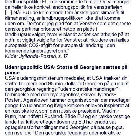
landbrugspolitik i EU i de kommende fem år. Og vi mangler
da heller ikke konkret landbrugspolitik fra venstrefløjen.
[...] Når EU i de kommende fem år skal gøre klimamål til
klimahandling, er landbrugspolitikken ikke til at komme
uden om. Derfor er jeg glad for, at Venstre som det eneste
danske parti har prioriteret netop en plads i
landbrugsudvalget, hvor vi blandt andet kan arbejde på at
indfri et vigtigt valgløfte for Venstre: at inkludere en fælles
europæisk CO2-afgift for europæisk landbrug i den
kommende landbrugsreform."
Kilde: Jyllands-Posten, s. 17
Udenrigspolitik: USA: Støtte til Georgien sættes på
pause
USA's udenrigsministerium meddeler, at USA trækker sin
støtte for mere end 95 mio. dollar til Georgien på grund af
den georgiske regerings "udemokratiske handlinger" i
forbindelse med den nye agentlov, skriver Jyllands-
Posten. Agentloven rammer organisationer, der modtager
penge fra udlandet og ifølge kritikere er loven inspireret af
en russiske lov, som den russiske præsident, Vladimir
Putin, har indført i Rusland. Både EU og en række vestlige
lande har kritiseret agentloven og EU har endda sat
optagelsesforhandlinger med Georgien på pause p.g.a.
den nye lov. "Den georgiske regerings udemokratiske