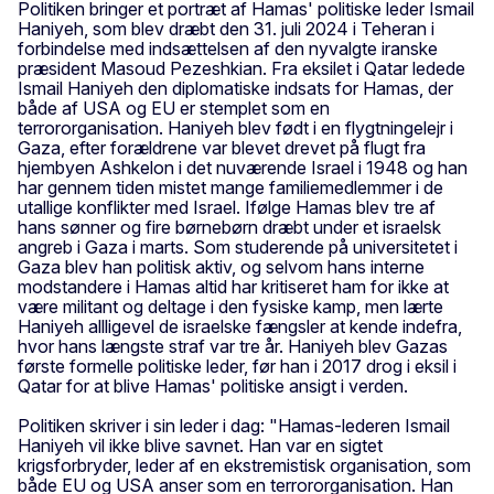
Politiken bringer et portræt af Hamas' politiske leder Ismail
Haniyeh, som blev dræbt den 31. juli 2024 i Teheran i
forbindelse med indsættelsen af den nyvalgte iranske
præsident Masoud Pezeshkian. Fra eksilet i Qatar ledede
Ismail Haniyeh den diplomatiske indsats for Hamas, der
både af USA og EU er stemplet som en
terrororganisation. Haniyeh blev født i en flygtningelejr i
Gaza, efter forældrene var blevet drevet på flugt fra
hjembyen Ashkelon i det nuværende Israel i 1948 og han
har gennem tiden mistet mange familiemedlemmer i de
utallige konflikter med Israel. Ifølge Hamas blev tre af
hans sønner og fire børnebørn dræbt under et israelsk
angreb i Gaza i marts. Som studerende på universitetet i
Gaza blev han politisk aktiv, og selvom hans interne
modstandere i Hamas altid har kritiseret ham for ikke at
være militant og deltage i den fysiske kamp, men lærte
Haniyeh allligevel de israelske fængsler at kende indefra,
hvor hans længste straf var tre år. Haniyeh blev Gazas
første formelle politiske leder, før han i 2017 drog i eksil i
Qatar for at blive Hamas' politiske ansigt i verden.
Politiken skriver i sin leder i dag: "Hamas-lederen Ismail
Haniyeh vil ikke blive savnet. Han var en sigtet
krigsforbryder, leder af en ekstremistisk organisation, som
både EU og USA anser som en terrororganisation. Han