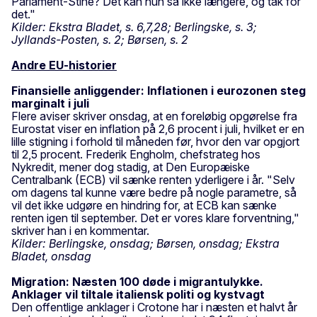
Parlament-Stine? Det kan hun så ikke længere, og tak for
det."
Kilder: Ekstra Bladet, s. 6,7,28; Berlingske, s. 3;
Jyllands-Posten, s. 2; Børsen, s. 2
Andre EU-historier
Finansielle anliggender: Inflationen i eurozonen steg
marginalt i juli
Flere aviser skriver onsdag, at en foreløbig opgørelse fra
Eurostat viser en inflation på 2,6 procent i juli, hvilket er en
lille stigning i forhold til måneden før, hvor den var opgjort
til 2,5 procent. Frederik Engholm, chefstrateg hos
Nykredit, mener dog stadig, at Den Europæiske
Centralbank (ECB) vil sænke renten yderligere i år. "Selv
om dagens tal kunne være bedre på nogle parametre, så
vil det ikke udgøre en hindring for, at ECB kan sænke
renten igen til september. Det er vores klare forventning,"
skriver han i en kommentar.
Kilder: Berlingske, onsdag; Børsen, onsdag; Ekstra
Bladet, onsdag
Migration: Næsten 100 døde i migrantulykke.
Anklager vil tiltale italiensk politi og kystvagt
Den offentlige anklager i Crotone har i næsten et halvt år