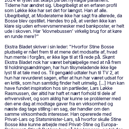
Tiderne har ændret sig. Ubegribeligt at en erfaren profil
som Løkke ikke har set det for længst. Han af alle.
Ubegribeligt, at Moderaterne ikke har sagt fra allerede, da
Bosse blev opstillet. Hendes tro på, at verden ikke kan
klare sig uden erhvervsmennesker med bankposter, er helt
ude i skoven. Har 'klovnebussen' virkelig brug for at køre
en runde mere?"
Ekstra Bladet skriver i sin leder: "Hvorfor Stine Bosse
pludselig er nået frem til at mene det modsatte af, hvad
hun mente i forgårs, er ikke lige til at få rede på. Skønt
Ekstra Bladet nok har været behjælpelige med at nå frem
til holdningsændringen, har hun tilsyneladende ikke lige
lyst til at tale med os. Til gengæld udtaler hun til TV 2, at
hun har revurderet sagen, efter at hun har været udsat for
en kritik, som hun samtidig finder helt urimelig. [...] Hun kan
have fundet inspiration hos sin partileder, Lars Løkke
Rasmussen, der altid har haft et nært forhold til dele af
erhvervslivet, og som aldrig har kunne se problemer med
den ene dag at modtage gaver fra en virksomhed og
næste dag tage stilling i en sag, der handler om den
samme virksomheds interesser. Han opererede med
Privat-Lars og Statsminister-Lars, så hvorfor skulle Stine
Bosse ikke kunne arbejde med Privat-Stine og Europa-