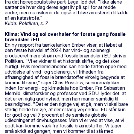
fra det højrepopulistiske parti Lega, lød det: "Ikke alene
sætter de hver dag deres eget liv på spil for at redde
andre, men nu risikerer de også at blive arresteret i tilfælde
af en katastrofe."
Kilde: Politiken, s. 7
Klima: Vind og sol overhaler for første gang fossile
brændsler i EU
En ny rapport fra tænketanken Ember viser, at i løbet af
den første halvdel af 2024 har vind- og solenergi
produceret mere strøm end fossile brændsler i EU, skriver
Politiken. "Vi er vidner til et historisk skifte, og det sker
hurtigt. Hvis medlemslandene kan holde farten oppe med
udvidelse af vind- og solenergi, vil friheden fra
afhængighed af fossile brændstoffer virkelig begynde at
komme til syne," siger Chris Rosslow, senioranalytiker
inden for energi- og klimadata hos Ember. Fra Sebastian
Mernild, klimaforsker og professor ved SDU, lyder det, at
det er en rigtig god nyhed, men han maner samtidig til
besindighed. "Det er den rigtige vej at gå, men vi skal bare
stadig holde for øje, at der er lang vej endnu. EU står kun
for godt og vel 7 procent af de samlede globale
udledninger af drivhusgasser. Men vi er ved at vise, at vi
godt kan komme væk fra fossile brændstoffer. Vi tager
små skridt ad gangen, men vi kommer til at stå med