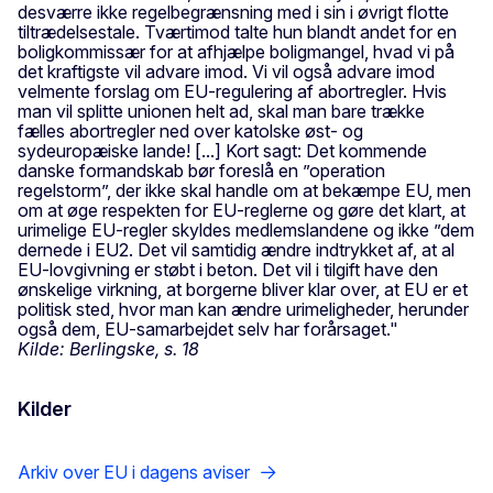
desværre ikke regelbegrænsning med i sin i øvrigt flotte
tiltrædelsestale. Tværtimod talte hun blandt andet for en
boligkommissær for at afhjælpe boligmangel, hvad vi på
det kraftigste vil advare imod. Vi vil også advare imod
velmente forslag om EU-regulering af abortregler. Hvis
man vil splitte unionen helt ad, skal man bare trække
fælles abortregler ned over katolske øst- og
sydeuropæiske lande! [...] Kort sagt: Det kommende
danske formandskab bør foreslå en ”operation
regelstorm”, der ikke skal handle om at bekæmpe EU, men
om at øge respekten for EU-reglerne og gøre det klart, at
urimelige EU-regler skyldes medlemslandene og ikke ”dem
dernede i EU2. Det vil samtidig ændre indtrykket af, at al
EU-lovgivning er støbt i beton. Det vil i tilgift have den
ønskelige virkning, at borgerne bliver klar over, at EU er et
politisk sted, hvor man kan ændre urimeligheder, herunder
også dem, EU-samarbejdet selv har forårsaget."
Kilde: Berlingske, s. 18
Kilder
Arkiv over EU i dagens aviser