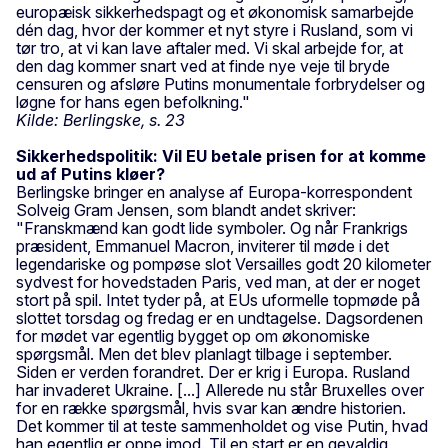
europæisk sikkerhedspagt og et økonomisk samarbejde
dén dag, hvor der kommer et nyt styre i Rusland, som vi
tør tro, at vi kan lave aftaler med. Vi skal arbejde for, at
den dag kommer snart ved at finde nye veje til bryde
censuren og afsløre Putins monumentale forbrydelser og
løgne for hans egen befolkning."
Kilde: Berlingske, s. 23
Sikkerhedspolitik: Vil EU betale prisen for at komme
ud af Putins kløer?
Berlingske bringer en analyse af Europa-korrespondent
Solveig Gram Jensen, som blandt andet skriver:
"Franskmænd kan godt lide symboler. Og når Frankrigs
præsident, Emmanuel Macron, inviterer til møde i det
legendariske og pompøse slot Versailles godt 20 kilometer
sydvest for hovedstaden Paris, ved man, at der er noget
stort på spil. Intet tyder på, at EUs uformelle topmøde på
slottet torsdag og fredag er en undtagelse. Dagsordenen
for mødet var egentlig bygget op om økonomiske
spørgsmål. Men det blev planlagt tilbage i september.
Siden er verden forandret. Der er krig i Europa. Rusland
har invaderet Ukraine. [...] Allerede nu står Bruxelles over
for en række spørgsmål, hvis svar kan ændre historien.
Det kommer til at teste sammenholdet og vise Putin, hvad
han egentlig er oppe imod. Til en start er en gevaldig