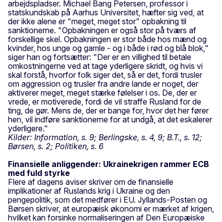
arbejdspladser. Michael Bang Petersen, professor i
statskundskab på Aarhus Universitet, hæfter sig ved, at
der ikke alene er "meget, meget stor" opbakning til
sanktionerne. "Opbakningen er også stor på tværs af
forskellige skel. Opbakningen er stor både hos mænd og
kvinder, hos unge og gamle - og i både i rød og blå blok,"
siger han og fortsætter: "Der er en villighed til betale
omkostningerne ved at tage yderligere skridt, og hvis vi
skal forstå, hvorfor folk siger det, så er det, fordi trusler
om aggression og trusler fra andre lande er noget, der
aktiverer meget, meget stærke følelser i os. De, der er
vrede, er motiverede, fordi de vil straffe Rusland for de
ting, de gør. Mens de, der er bange for, hvor det her fører
hen, vil indføre sanktionerne for at undgå, at det eskalerer
yderligere."
Kilder: Information, s. 9; Berlingske, s. 4, 9; B.T., s. 12;
Børsen, s. 2; Politiken, s. 6
Finansielle anliggender: Ukrainekrigen rammer ECB
med fuld styrke
Flere af dagens aviser skriver om de finansielle
implikationer af Ruslands krig i Ukraine og den
pengepolitik, som det medfører i EU. Jyllands-Posten og
Børsen skriver, at europæisk økonomi er mærket af krigen,
hvilket kan forsinke normaliseringen af Den Europæiske