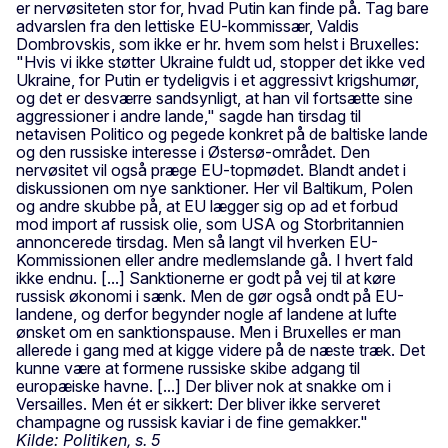
er nervøsiteten stor for, hvad Putin kan finde på. Tag bare
advarslen fra den lettiske EU-kommissær, Valdis
Dombrovskis, som ikke er hr. hvem som helst i Bruxelles:
"Hvis vi ikke støtter Ukraine fuldt ud, stopper det ikke ved
Ukraine, for Putin er tydeligvis i et aggressivt krigshumør,
og det er desværre sandsynligt, at han vil fortsætte sine
aggressioner i andre lande," sagde han tirsdag til
netavisen Politico og pegede konkret på de baltiske lande
og den russiske interesse i Østersø-området. Den
nervøsitet vil også præge EU-topmødet. Blandt andet i
diskussionen om nye sanktioner. Her vil Baltikum, Polen
og andre skubbe på, at EU lægger sig op ad et forbud
mod import af russisk olie, som USA og Storbritannien
annoncerede tirsdag. Men så langt vil hverken EU-
Kommissionen eller andre medlemslande gå. I hvert fald
ikke endnu. [...] Sanktionerne er godt på vej til at køre
russisk økonomi i sænk. Men de gør også ondt på EU-
landene, og derfor begynder nogle af landene at lufte
ønsket om en sanktionspause. Men i Bruxelles er man
allerede i gang med at kigge videre på de næste træk. Det
kunne være at formene russiske skibe adgang til
europæiske havne. [...] Der bliver nok at snakke om i
Versailles. Men ét er sikkert: Der bliver ikke serveret
champagne og russisk kaviar i de fine gemakker."
Kilde: Politiken, s. 5