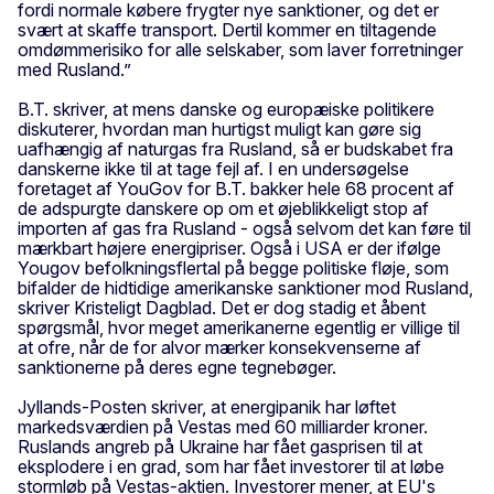
fordi normale købere frygter nye sanktioner, og det er
svært at skaffe transport. Dertil kommer en tiltagende
omdømmerisiko for alle selskaber, som laver forretninger
med Rusland.”
B.T. skriver, at mens danske og europæiske politikere
diskuterer, hvordan man hurtigst muligt kan gøre sig
uafhængig af naturgas fra Rusland, så er budskabet fra
danskerne ikke til at tage fejl af. I en undersøgelse
foretaget af YouGov for B.T. bakker hele 68 procent af
de adspurgte danskere op om et øjeblikkeligt stop af
importen af gas fra Rusland - også selvom det kan føre til
mærkbart højere energipriser. Også i USA er der ifølge
Yougov befolkningsflertal på begge politiske fløje, som
bifalder de hidtidige amerikanske sanktioner mod Rusland,
skriver Kristeligt Dagblad. Det er dog stadig et åbent
spørgsmål, hvor meget amerikanerne egentlig er villige til
at ofre, når de for alvor mærker konsekvenserne af
sanktionerne på deres egne tegnebøger.
Jyllands-Posten skriver, at energipanik har løftet
markedsværdien på Vestas med 60 milliarder kroner.
Ruslands angreb på Ukraine har fået gasprisen til at
eksplodere i en grad, som har fået investorer til at løbe
stormløb på Vestas-aktien. Investorer mener, at EU's