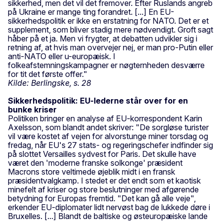
sikkerhed, men det vil det fremover. Efter Ruslands angreb
på Ukraine er mange ting forandret. [...] En EU-
sikkerhedspolitik er ikke en erstatning for NATO. Det er et
supplement, som bliver stadig mere nødvendigt. Groft sagt
håber på et ja. Men vi frygter, at debatten udvikler sig i
retning af, at hvis man overvejer nej, er man pro-Putin eller
anti-NATO eller u-europæisk. I
folkeafstemningskampagner er nøgternheden desværre
for tit det første offer."
Kilde: Berlingske, s. 28
Sikkerhedspolitik: EU-lederne står over for en
bunke kriser
Politiken bringer en analyse af EU-korrespondent Karin
Axelsson, som blandt andet skriver: "De sorgløse turister
vil være kostet af vejen for alvorstunge miner torsdag og
fredag, når EU's 27 stats- og regeringschefer indfinder sig
på slottet Versailles sydvest for Paris. Det skulle have
været den 'moderne franske solkonge' præsident
Macrons store veltimede øjeblik midt i en fransk
præsidentvalgkamp. I stedet er det endt som et kaotisk
minefelt af kriser og store beslutninger med afgørende
betydning for Europas fremtid. "Det kan gå alle veje",
erkender EU-diplomater lidt nervøst bag de lukkede døre i
Bruxelles. [...] Blandt de baltiske og østeuropæiske lande