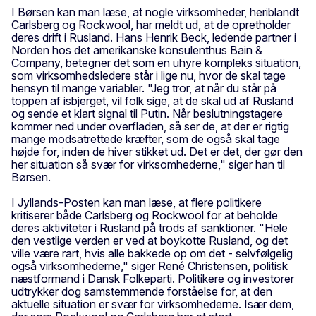
I Børsen kan man læse, at nogle virksomheder, heriblandt
Carlsberg og Rockwool, har meldt ud, at de opretholder
deres drift i Rusland. Hans Henrik Beck, ledende partner i
Norden hos det amerikanske konsulenthus Bain &
Company, betegner det som en uhyre kompleks situation,
som virksomhedsledere står i lige nu, hvor de skal tage
hensyn til mange variabler. "Jeg tror, at når du står på
toppen af isbjerget, vil folk sige, at de skal ud af Rusland
og sende et klart signal til Putin. Når beslutningstagere
kommer ned under overfladen, så ser de, at der er rigtig
mange modsatrettede kræfter, som de også skal tage
højde for, inden de hiver stikket ud. Det er det, der gør den
her situation så svær for virksomhederne," siger han til
Børsen.
I Jyllands-Posten kan man læse, at flere politikere
kritiserer både Carlsberg og Rockwool for at beholde
deres aktiviteter i Rusland på trods af sanktioner. "Hele
den vestlige verden er ved at boykotte Rusland, og det
ville være rart, hvis alle bakkede op om det - selvfølgelig
også virksomhederne," siger René Christensen, politisk
næstformand i Dansk Folkeparti. Politikere og investorer
udtrykker dog samstemmende forståelse for, at den
aktuelle situation er svær for virksomhederne. Især dem,