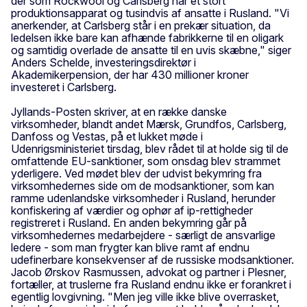
der som Rockwool og Carlsberg har et stort
produktionsapparat og tusindvis af ansatte i Rusland. "Vi
anerkender, at Carlsberg står i en prekær situation, da
ledelsen ikke bare kan afhænde fabrikkerne til en oligark
og samtidig overlade de ansatte til en uvis skæbne," siger
Anders Schelde, investeringsdirektør i
Akademikerpension, der har 430 millioner kroner
investeret i Carlsberg.
Jyllands-Posten skriver, at en række danske
virksomheder, blandt andet Mærsk, Grundfos, Carlsberg,
Danfoss og Vestas, på et lukket møde i
Udenrigsministeriet tirsdag, blev rådet til at holde sig til de
omfattende EU-sanktioner, som onsdag blev strammet
yderligere. Ved mødet blev der udvist bekymring fra
virksomhedernes side om de modsanktioner, som kan
ramme udenlandske virksomheder i Rusland, herunder
konfiskering af værdier og ophør af ip-rettigheder
registreret i Rusland. En anden bekymring går på
virksomhedernes medarbejdere - særligt de ansvarlige
ledere - som man frygter kan blive ramt af endnu
udefinerbare konsekvenser af de russiske modsanktioner.
Jacob Ørskov Rasmussen, advokat og partner i Plesner,
fortæller, at truslerne fra Rusland endnu ikke er forankret i
egentlig lovgivning. "Men jeg ville ikke blive overrasket,