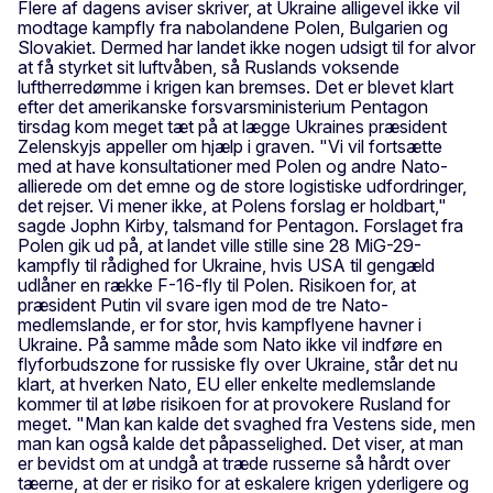
Flere af dagens aviser skriver, at Ukraine alligevel ikke vil
modtage kampfly fra nabolandene Polen, Bulgarien og
Slovakiet. Dermed har landet ikke nogen udsigt til for alvor
at få styrket sit luftvåben, så Ruslands voksende
luftherredømme i krigen kan bremses. Det er blevet klart
efter det amerikanske forsvarsministerium Pentagon
tirsdag kom meget tæt på at lægge Ukraines præsident
Zelenskyjs appeller om hjælp i graven. "Vi vil fortsætte
med at have konsultationer med Polen og andre Nato-
allierede om det emne og de store logistiske udfordringer,
det rejser. Vi mener ikke, at Polens forslag er holdbart,"
sagde Jophn Kirby, talsmand for Pentagon. Forslaget fra
Polen gik ud på, at landet ville stille sine 28 MiG-29-
kampfly til rådighed for Ukraine, hvis USA til gengæld
udlåner en række F-16-fly til Polen. Risikoen for, at
præsident Putin vil svare igen mod de tre Nato-
medlemslande, er for stor, hvis kampflyene havner i
Ukraine. På samme måde som Nato ikke vil indføre en
flyforbudszone for russiske fly over Ukraine, står det nu
klart, at hverken Nato, EU eller enkelte medlemslande
kommer til at løbe risikoen for at provokere Rusland for
meget. "Man kan kalde det svaghed fra Vestens side, men
man kan også kalde det påpasselighed. Det viser, at man
er bevidst om at undgå at træde russerne så hårdt over
tæerne, at der er risiko for at eskalere krigen yderligere og