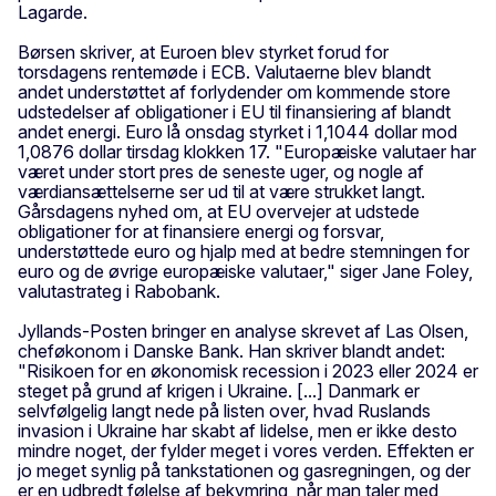
Lagarde.
Børsen skriver, at Euroen blev styrket forud for
torsdagens rentemøde i ECB. Valutaerne blev blandt
andet understøttet af forlydender om kommende store
udstedelser af obligationer i EU til finansiering af blandt
andet energi. Euro lå onsdag styrket i 1,1044 dollar mod
1,0876 dollar tirsdag klokken 17. "Europæiske valutaer har
været under stort pres de seneste uger, og nogle af
værdiansættelserne ser ud til at være strukket langt.
Gårsdagens nyhed om, at EU overvejer at udstede
obligationer for at finansiere energi og forsvar,
understøttede euro og hjalp med at bedre stemningen for
euro og de øvrige europæiske valutaer," siger Jane Foley,
valutastrateg i Rabobank.
Jyllands-Posten bringer en analyse skrevet af Las Olsen,
cheføkonom i Danske Bank. Han skriver blandt andet:
"Risikoen for en økonomisk recession i 2023 eller 2024 er
steget på grund af krigen i Ukraine. [...] Danmark er
selvfølgelig langt nede på listen over, hvad Ruslands
invasion i Ukraine har skabt af lidelse, men er ikke desto
mindre noget, der fylder meget i vores verden. Effekten er
jo meget synlig på tankstationen og gasregningen, og der
er en udbredt følelse af bekymring, når man taler med