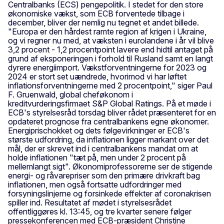
Centralbanks (ECS) pengepolitik. I stedet for den store
økonomiske vækst, som ECB forventede tilbage i
december, bliver der nemlig nu tegnet et andet billede.
"Europa er den hårdest ramte region af krigen i Ukraine,
og vi regner nu med, at væksten i eurolandene i år vil blive
3,2 procent - 1,2 procentpoint lavere end hidtil antaget på
grund af eksponeringen i forhold til Rusland samt en langt
dyrere energiimport. Vækstforventningerne for 2023 og
2024 er stort set uændrede, hvorimod vi har løftet
inflationsforventningerne med 2 procentpoint," siger Paul
F. Gruenwald, global cheføkonom i
kreditvurderingsfirmaet S&P Global Ratings. På et møde i
ECB's styrelsesråd torsdag bliver rådet præsenteret for en
opdateret prognose fra centralbankens egne økonomer.
Energiprischokket og dets følgevirkninger er ECB's
største udfordring, da inflationen ligger markant over det
mål, der er skrevet ind i centralbankens mandat om at
holde inflationen "tæt på, men under 2 procent på
mellemlangt sigt". Økonomiprofessorerne ser de stigende
energi- og råvarepriser som den primære drivkraft bag
inflationen, men også fortsatte udfordringer med
forsyningslinjerne og forsinkede effekter af coronakrisen
spiller ind. Resultatet af mødet i styrelsesrådet
offentliggøres kl. 13:45, og tre kvarter senere følger
pressekonferencen med ECB-præsident Christine