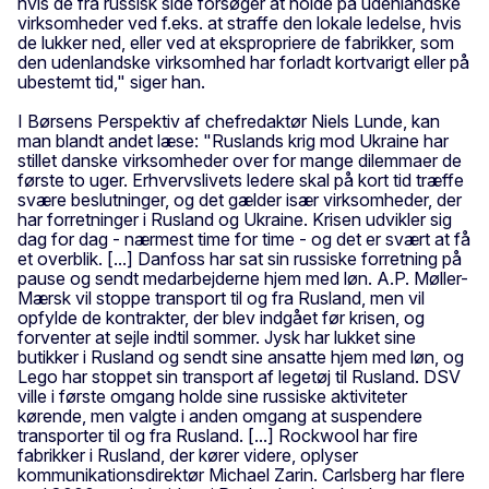
hvis de fra russisk side forsøger at holde på udenlandske
virksomheder ved f.eks. at straffe den lokale ledelse, hvis
de lukker ned, eller ved at ekspropriere de fabrikker, som
den udenlandske virksomhed har forladt kortvarigt eller på
ubestemt tid," siger han.
I Børsens Perspektiv af chefredaktør Niels Lunde, kan
man blandt andet læse: "Ruslands krig mod Ukraine har
stillet danske virksomheder over for mange dilemmaer de
første to uger. Erhvervslivets ledere skal på kort tid træffe
svære beslutninger, og det gælder især virksomheder, der
har forretninger i Rusland og Ukraine. Krisen udvikler sig
dag for dag - nærmest time for time - og det er svært at få
et overblik. [...] Danfoss har sat sin russiske forretning på
pause og sendt medarbejderne hjem med løn. A.P. Møller-
Mærsk vil stoppe transport til og fra Rusland, men vil
opfylde de kontrakter, der blev indgået før krisen, og
forventer at sejle indtil sommer. Jysk har lukket sine
butikker i Rusland og sendt sine ansatte hjem med løn, og
Lego har stoppet sin transport af legetøj til Rusland. DSV
ville i første omgang holde sine russiske aktiviteter
kørende, men valgte i anden omgang at suspendere
transporter til og fra Rusland. [...] Rockwool har fire
fabrikker i Rusland, der kører videre, oplyser
kommunikationsdirektør Michael Zarin. Carlsberg har flere