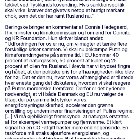
takket ved Tysklands kovending. Hvis sanktionspolitik
skal virke, kræver det givetvis netop et hurtigt markant
chok, som det der har ramt Rusland nu."
Berlingske bringer en kommentar af Connie Hedegaard,
fhv. minister og klimakommissær og formand for Concito
og KR Foundation. Hun skriver blandt andet:
"Udfordringen for os er nu, om vi magter at tænke flere
forskellige kriser sammen. Vi skal nu bekæmpe Putin og
klimaforandringerne på samme tid. I EU kommer 40
procent af naturgassen, 50 procent af kullet og 25
procent af olien fra Rusland. I årevis har vi krydset fingre
og håbet, at den politiske pris for afhængigheden ikke blev
for høj. Det er den nu, hvor vores afhængighed er til stede
hver eneste gang det diskuteres, hvordan vi skal reagere
på Putins morderiske fremfærd. Derfor er det bydende
nødvendigt, at vi i både Danmark og EU nu vælger de
tiltag, der på samme tid styrker vores
energiforsyningssikkerhed, accelerer den grønne
omstilling og underminerer finansieringen af Putins regime.
[...] Vi må øjeblikkeligt fremskynde, at naturgas erstattes
af for eksempel varmepumper og fjernvarme. Et klart
signal fra en CO -afgift haster mere end nogensinde. En
taskforce må straks ajourføre energiplanen, og
virksomheder skal hjælpes til at fremrykke klimavenlige