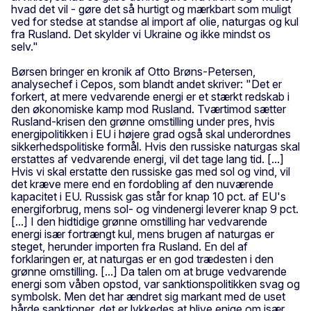
hvad det vil - gøre det så hurtigt og mærkbart som muligt
ved for stedse at standse al import af olie, naturgas og kul
fra Rusland. Det skylder vi Ukraine og ikke mindst os
selv."
Børsen bringer en kronik af Otto Brøns-Petersen,
analysechef i Cepos, som blandt andet skriver: "Det er
forkert, at mere vedvarende energi er et stærkt redskab i
den økonomiske kamp mod Rusland. Tværtimod sætter
Rusland-krisen den grønne omstilling under pres, hvis
energipolitikken i EU i højere grad også skal underordnes
sikkerhedspolitiske formål. Hvis den russiske naturgas skal
erstattes af vedvarende energi, vil det tage lang tid. [...]
Hvis vi skal erstatte den russiske gas med sol og vind, vil
det kræve mere end en fordobling af den nuværende
kapacitet i EU. Russisk gas står for knap 10 pct. af EU's
energiforbrug, mens sol- og vindenergi leverer knap 9 pct.
[...] I den hidtidige grønne omstilling har vedvarende
energi især fortrængt kul, mens brugen af naturgas er
steget, herunder importen fra Rusland. En del af
forklaringen er, at naturgas er en god trædesten i den
grønne omstilling. [...] Da talen om at bruge vedvarende
energi som våben opstod, var sanktionspolitikken svag og
symbolsk. Men det har ændret sig markant med de uset
hårde sanktioner, det er lykkedes at blive enige om især