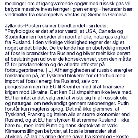
meldinger om et igangværende opgør med russisk gas vil
betyde massive investeringer i grøn energi - herunder især
vindmøller fra eksempelvis Vestas og Siemens Gamesa.
Jyllands-Posten skriver blandt andet i sin leder:
"Psykologisk er det af stor værdi, at USA, Canada og
Storbritannien forbyder al import af olie, naturgas og kul
fra Rusland. I den virkelige virkelighed tegner der sig et
noget andet billede. De tre lande har en ubetydelig import
af fossile brændsler fra Rusland og bliver reelt ikke berørt
af beslutningen ud over de konsekvenser, som den måtte
få for prisdannelsen og de afledte effekter på
forbrugerpriserne. [...] Afhængigheden af russisk energi er
forklaringen på, at Tyskland blokerer for et forbud mod
import af fossil energi fra Rusland, selv om
pengestrømmen fra EU til Kreml er med til at finansiere
krigen mod Ukraine. Det kan EU simpelthen ikke leve med.
EU har intet andet valg end at vriste sig fri af russisk olie
og naturgas, om nødvendigt gennem rationeringer. Putin
forstår kun magtens sprog. Det må ikke glemmes, at
Tyskland, Frankrig og Italien alle er større økonomier end
Rusland, og at EU har styrken til at ramme Rusland - ikke
bare nu, men indtil Putin og hans kleptokrati er væk.
Klimaomstillingen betyder, at fossile brændsler skal
afvikles, så lad os gribe denne gave fra Kreml og - koste,