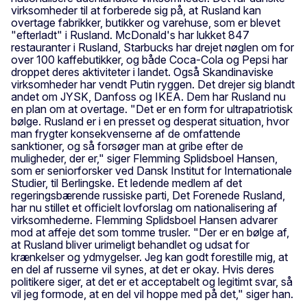
virksomheder til at forberede sig på, at Rusland kan
overtage fabrikker, butikker og varehuse, som er blevet
"efterladt" i Rusland. McDonald's har lukket 847
restauranter i Rusland, Starbucks har drejet nøglen om for
over 100 kaffebutikker, og både Coca-Cola og Pepsi har
droppet deres aktiviteter i landet. Også Skandinaviske
virksomheder har vendt Putin ryggen. Det drejer sig blandt
andet om JYSK, Danfoss og IKEA. Dem har Rusland nu
en plan om at overtage. "Det er en form for ultrapatriotisk
bølge. Rusland er i en presset og desperat situation, hvor
man frygter konsekvenserne af de omfattende
sanktioner, og så forsøger man at gribe efter de
muligheder, der er," siger Flemming Splidsboel Hansen,
som er seniorforsker ved Dansk Institut for Internationale
Studier, til Berlingske. Et ledende medlem af det
regeringsbærende russiske parti, Det Forenede Rusland,
har nu stillet et officielt lovforslag om nationalisering af
virksomhederne. Flemming Splidsboel Hansen advarer
mod at affeje det som tomme trusler. "Der er en bølge af,
at Rusland bliver urimeligt behandlet og udsat for
krænkelser og ydmygelser. Jeg kan godt forestille mig, at
en del af russerne vil synes, at det er okay. Hvis deres
politikere siger, at det er et acceptabelt og legitimt svar, så
vil jeg formode, at en del vil hoppe med på det," siger han.