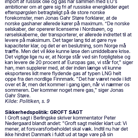
import af russisk olie og gas har sammen med EU's
ambitioner om at gøre sig fri af russiske energikilder øget
efterspørgslen betragteligt på de store norske
forekomster, men Jonas Gahr Støre forklarer, at de
norske gashaner allerede kører på maximum. ”De norske
selskaber, der opererer licenserne i Nordsøen, og
rørselskaberne, der transporterer, er allerede indrettet til at
levere på maksimum. Det tager lang tid at gøre nye
kapaciteter klar, og det er en beslutning, som Norge må
træffe. Men det vil ikke kunne løse den umiddelbare krise.
Det vigtige lige nu er, at Norge står ved sin forpligtelse og
kan levere de 20 procent af Europas gas, vi står for," siger
han, men supplerer med, at der inden længe vil kunne
eksporteres lidt mere flydende gas af typen LNG helt
oppe fra den nordlige Finnmark. "Det har været nede i lidt
over et år, men det kommer i gang igen, når vi nærmer os
sommeren. Der kommer noget mere gas," siger Jonas
Gahr Støre.
Kilde: Politiken, s. 9
Sikkerhedspolitik: GROFT SAGT
I Groft sagt i Berlingske skriver kommentator Peter
Nedergaard blandt andet: "Groft sagt melder klart ud: Vi
mener, at forsvarsforbeholdet skal væk. Indtil nu har det
ikke hindret Danmark i fuldt ud at tage vare på sin