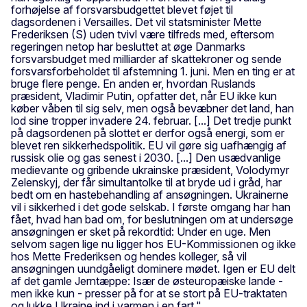
forhøjelse af forsvarsbudgettet blevet føjet til
dagsordenen i Versailles. Det vil statsminister Mette
Frederiksen (S) uden tvivl være tilfreds med, eftersom
regeringen netop har besluttet at øge Danmarks
forsvarsbudget med milliarder af skattekroner og sende
forsvarsforbeholdet til afstemning 1. juni. Men en ting er at
bruge flere penge. En anden er, hvordan Ruslands
præsident, Vladimir Putin, opfatter det, når EU ikke kun
køber våben til sig selv, men også bevæbner det land, han
lod sine tropper invadere 24. februar. [...] Det tredje punkt
på dagsordenen på slottet er derfor også energi, som er
blevet ren sikkerhedspolitik. EU vil gøre sig uafhængig af
russisk olie og gas senest i 2030. [...] Den usædvanlige
medievante og gribende ukrainske præsident, Volodymyr
Zelenskyj, der får simultantolke til at bryde ud i gråd, har
bedt om en hastebehandling af ansøgningen. Ukrainerne
vil i sikkerhed i det gode selskab. I første omgang har han
fået, hvad han bad om, for beslutningen om at undersøge
ansøgningen er sket på rekordtid: Under en uge. Men
selvom sagen lige nu ligger hos EU-Kommissionen og ikke
hos Mette Frederiksen og hendes kolleger, så vil
ansøgningen uundgåeligt dominere mødet. Igen er EU delt
af det gamle Jerntæppe: Især de østeuropæiske lande -
men ikke kun - presser på for at se stort på EU-traktaten
og lukke Ukraine ind i varmen i en fart."