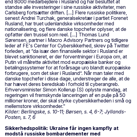
end 8000 medarbejdere i Rusland og har besluttet at
standse alle investeringer i sine russiske aktiviteter, men
Carlsberg fortsætter driften. [...] Flere russiske politikere,
senest Andrei Turchak, generalsekretær i partiet Forenet
Rusland, har truet udenlandske virksomheder med
nationalisering, og flere danske topchefer oplyser, at de
opfatter den trussel som reel. [...] Thomas Lund
Sørensen, partner i Macro Advisory Partners og tidligere
leder af FE's Center for Cybersikkerhed, skrev på Twitter
forleden, at “da især den finansielle sektor i Rusland er
blevet sanktioneret, er der forventninger i Europa om, at
Putin vil målrette aktivitet mod europæiske banker og
betalingssystemer for at forårsage uro blandt europæiske
forbrugere, som det sker i Rusland”. Når man taler med
danske topchefer i disse dage, understreger de alle, at de
har hævet deres beredskab i forhold til cyberangreb.
Erhvervsminister Simon Kollerup (S) oplyste mandag, at
regeringen vil fremskynde lanceringen af en pulje på 50
millioner kroner, der skal styrke cybersikkerheden i små og
mellemstore virksomheder."
Kilder: Berlingske, s. 10-11; Børsen, s. 4, 6-7; Jyllands-
Posten, s. 7, 6
Sikkerhedspolitik: Ukraine får ingen kampfly at
modstå russiske bombardementer med