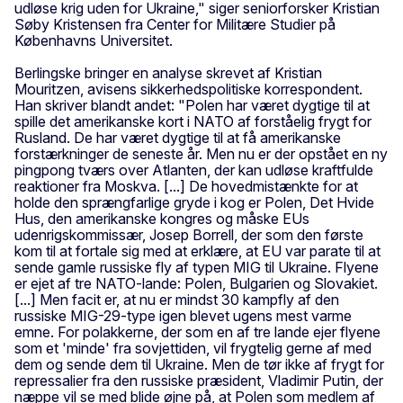
udløse krig uden for Ukraine," siger seniorforsker Kristian
Søby Kristensen fra Center for Militære Studier på
Københavns Universitet.
Berlingske bringer en analyse skrevet af Kristian
Mouritzen, avisens sikkerhedspolitiske korrespondent.
Han skriver blandt andet: "Polen har været dygtige til at
spille det amerikanske kort i NATO af forståelig frygt for
Rusland. De har været dygtige til at få amerikanske
forstærkninger de seneste år. Men nu er der opstået en ny
pingpong tværs over Atlanten, der kan udløse kraftfulde
reaktioner fra Moskva. [...] De hovedmistænkte for at
holde den sprængfarlige gryde i kog er Polen, Det Hvide
Hus, den amerikanske kongres og måske EUs
udenrigskommissær, Josep Borrell, der som den første
kom til at fortale sig med at erklære, at EU var parate til at
sende gamle russiske fly af typen MIG til Ukraine. Flyene
er ejet af tre NATO-lande: Polen, Bulgarien og Slovakiet.
[...] Men facit er, at nu er mindst 30 kampfly af den
russiske MIG-29-type igen blevet ugens mest varme
emne. For polakkerne, der som en af tre lande ejer flyene
som et 'minde' fra sovjettiden, vil frygtelig gerne af med
dem og sende dem til Ukraine. Men de tør ikke af frygt for
repressalier fra den russiske præsident, Vladimir Putin, der
næppe vil se med blide øjne på, at Polen som medlem af