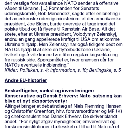
den vestlige forsvarsalliance NATO sender så offensive
våben til Ukraine. [...] Formanden for Senatets
udenrigskomité, Bob Menendez, sagde efter en briefing i
det amerikanske udenrigsministerium, at den amerikanske
præsident, Joe Biden, burde overveje at tage imod det
polske tilbud og få flyene til Ramstein Air Base. Alt det
skete, efter at Ukraine præsident, Volodymyr Zelenskyj,
endnu en gang appellerede kraftigt til USA om at komme
Ukraine til hjælp. Men Zelenskyj har også tidligere bedt om
NATOs hjælp til at sikre en flyforbudszone i Ukraine,
hvilket også ville kunne føre til en regulær krigserklæring
fra russisk side. Spørgsmålet er, hvor grænsen går for
NATOs eventuelle indblanding."
Kilder: Politiken, s. 4; Information, s. 10; Berlingske, s. 5
Andre EU-historier
Beskæftigelse, vækst og investeringer:
Konservative og Dansk Erhverv: Nato-satsning kan
blive et nyt eksporteventyr
Altinget bringer et debatindlæg af Niels Flemming Hansen
og Christoffer Greenfort, hhv. forsvarsordfører og MF (K)
og chefkonsulent hos Dansk Erhverv. De skriver blandt
andet: "For nyligt afgav myndigheder, erhvervslivet og
forskningsinstitutioner i fællesskab et tilbud til Nato på et