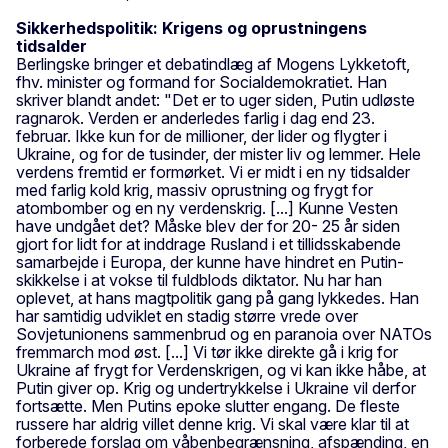
Sikkerhedspolitik: Krigens og oprustningens
tidsalder
Berlingske bringer et debatindlæg af Mogens Lykketoft,
fhv. minister og formand for Socialdemokratiet. Han
skriver blandt andet: "Det er to uger siden, Putin udløste
ragnarok. Verden er anderledes farlig i dag end 23.
februar. Ikke kun for de millioner, der lider og flygter i
Ukraine, og for de tusinder, der mister liv og lemmer. Hele
verdens fremtid er formørket. Vi er midt i en ny tidsalder
med farlig kold krig, massiv oprustning og frygt for
atombomber og en ny verdenskrig. [...] Kunne Vesten
have undgået det? Måske blev der for 20- 25 år siden
gjort for lidt for at inddrage Rusland i et tillidsskabende
samarbejde i Europa, der kunne have hindret en Putin-
skikkelse i at vokse til fuldblods diktator. Nu har han
oplevet, at hans magtpolitik gang på gang lykkedes. Han
har samtidig udviklet en stadig større vrede over
Sovjetunionens sammenbrud og en paranoia over NATOs
fremmarch mod øst. [...] Vi tør ikke direkte gå i krig for
Ukraine af frygt for Verdenskrigen, og vi kan ikke håbe, at
Putin giver op. Krig og undertrykkelse i Ukraine vil derfor
fortsætte. Men Putins epoke slutter engang. De fleste
russere har aldrig villet denne krig. Vi skal være klar til at
forberede forslag om våbenbegrænsning, afspænding, en