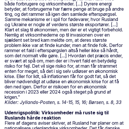
både forbrugere og virksomheder. [...] Dyrere energi
betyder, at forbrugerne har færre penge at bruge på andre
ting, og det rammer så igen den samlede efterspørgsel.
Samme mekanisme er i spil for fødevarer, hvor Rusland
og Ukraine er nogle af verdens største eksportører. [...]
Klart et slag til økonomien, men der er et vigtigt forbehold.
Nemlig at virksomhederne op til invasionen over en
sjældent set bred kam meldte om, at deres største
problem ikke var at finde kunder, men at finde folk. Derfor
rammer et fald i efterspørgslen altså heller ikke så hårdt,
som det normalt ville gøre. [...] Hvordan det præcis ender,
er svært at spå om, men der er i hvert fald en betydelig
risiko for fejl. Det vil sige risiko for, at man får strammet
enten for meget, så det i sig selv udløser en økonomisk
krise. Eller for lidt, så inflationen får for godt fat, så det
bliver nødvendigt at udløse en økonomisk krise for at få
den ned igen. Derfor er risikoen for en økonomisk
recession i 2023 eller 2024 også steget på grund af
krigen."
Kilder: Jyllands-Posten, s. 14-15, 15, 16; Børsen, s. 8, 33
Udenrigspolitik: Virksomheder må ruste sig til
Ruslands hårde reaktion
Flere af dagens aviser skriver, at Rusland har planer om at
nationalisere udenlandske virksomheder. Det får danske