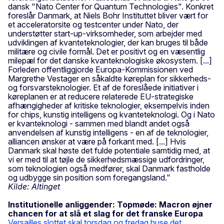
dansk "Nato Center for Quantum Technologies". Konkret
foreslår Danmark, at Niels Bohr Instituttet bliver vært for
et acceleratorsite og testcenter under Nato, der
understøtter start-up-virksomheder, som arbejder med
udviklingen af kvanteteknologier, der kan bruges til både
militære og civile formål. Det er positivt og en væsentlig
milepæl for det danske kvanteknologiske økosystem. [...]
Forleden offentliggjorde Europa-Kommissionen ved
Margrethe Vestager en såkaldte køreplan for sikkerheds-
og forsvarsteknologier. Et af de foreslåede initiativer i
køreplanen er at reducere relaterede EU-strategiske
afhængigheder af kritiske teknologier, eksempelvis inden
for chips, kunstig intelligens og kvanteteknologi. Og i Nato
er kvanteknologi - sammen med blandt andet også
anvendelsen af kunstig intelligens - en af de teknologier,
alliancen ønsker at være på forkant med. [...] Hvis
Danmark skal høste det fulde potentiale samtidig med, at
vi er med til at tøjle de sikkerhedsmæssige udfordringer,
som teknologien også medfører, skal Danmark fastholde
og udbygge sin position som foregangsland."
Kilde: Altinget
Institutionelle anliggender: Topmøde: Macron øjner
chancen for at slå et slag for det franske Europa
Versailles slottet skal torsdag og fredag huse det