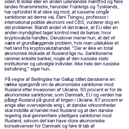
siden til dollar eller en anden udenlandsk møntfod og flere
landes finansministre, herunder Frankrigs og Tysklands,
har opfordret til at sikre sig mod, at russerne omgår
sanktioner ad denne vej. Eleni Tsingou, professor i
international politisk økonomi ved CBS, vurderer dog en
del problemer. Blandt andet vil det kræve, at EU eller en
anden myndighed tager kontrol med de børser, hvor
kryptovaluta handles. Derudover mener hun, at det vil
være et grundlæggende problem, hvis man udelukker et
helt land fra kryptovalutahandel. "Der er ikke en total
økonomisk blokade af Rusland lige nu. Sanktionerne
rammer enkelte banker, nogle af den russiske stats
institutioner og udvalgte individer. Ikke hele den russiske
befolkning," siger hun.
På vegne af Berlingske har Gallup stillet danskerne en
række spørgsmål om de økonomiske sanktioner mod
Rusland efter invasionen af Ukraine. 93 procent er for de
økonomiske sanktioner, som Danmark, EU og verden har
pålagt Rusland på grund af krigen i Ukraine. 87 procent er
enige eller overvejende enig i, at danske virksomheder
skal indstille al handel med Rusland og at den danske
regering skal gennemføre yderligere sanktioner mod
Rusland, selvom det kan have store økonomiske
konsekvenser for Danmark og føre til tab af