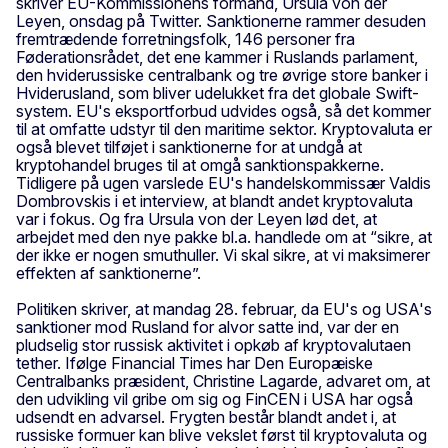
skriver EU-Kommissionens formand, Ursula von der
Leyen, onsdag på Twitter. Sanktionerne rammer desuden
fremtrædende forretningsfolk, 146 personer fra
Føderationsrådet, det ene kammer i Ruslands parlament,
den hviderussiske centralbank og tre øvrige store banker i
Hviderusland, som bliver udelukket fra det globale Swift-
system. EU's eksportforbud udvides også, så det kommer
til at omfatte udstyr til den maritime sektor. Kryptovaluta er
også blevet tilføjet i sanktionerne for at undgå at
kryptohandel bruges til at omgå sanktionspakkerne.
Tidligere på ugen varslede EU's handelskommissær Valdis
Dombrovskis i et interview, at blandt andet kryptovaluta
var i fokus. Og fra Ursula von der Leyen lød det, at
arbejdet med den nye pakke bl.a. handlede om at “sikre, at
der ikke er nogen smuthuller. Vi skal sikre, at vi maksimerer
effekten af sanktionerne”.
Politiken skriver, at mandag 28. februar, da EU's og USA's
sanktioner mod Rusland for alvor satte ind, var der en
pludselig stor russisk aktivitet i opkøb af kryptovalutaen
tether. Ifølge Financial Times har Den Europæiske
Centralbanks præsident, Christine Lagarde, advaret om, at
den udvikling vil gribe om sig og FinCEN i USA har også
udsendt en advarsel. Frygten består blandt andet i, at
russiske formuer kan blive vekslet først til kryptovaluta og