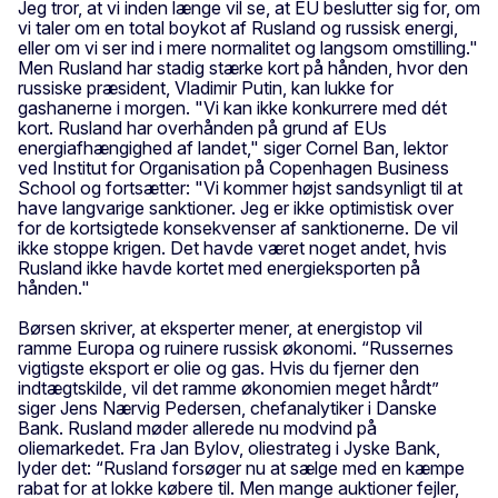
Jeg tror, at vi inden længe vil se, at EU beslutter sig for, om
vi taler om en total boykot af Rusland og russisk energi,
eller om vi ser ind i mere normalitet og langsom omstilling."
Men Rusland har stadig stærke kort på hånden, hvor den
russiske præsident, Vladimir Putin, kan lukke for
gashanerne i morgen. "Vi kan ikke konkurrere med dét
kort. Rusland har overhånden på grund af EUs
energiafhængighed af landet," siger Cornel Ban, lektor
ved Institut for Organisation på Copenhagen Business
School og fortsætter: "Vi kommer højst sandsynligt til at
have langvarige sanktioner. Jeg er ikke optimistisk over
for de kortsigtede konsekvenser af sanktionerne. De vil
ikke stoppe krigen. Det havde været noget andet, hvis
Rusland ikke havde kortet med energieksporten på
hånden."
Børsen skriver, at eksperter mener, at energistop vil
ramme Europa og ruinere russisk økonomi. “Russernes
vigtigste eksport er olie og gas. Hvis du fjerner den
indtægtskilde, vil det ramme økonomien meget hårdt”
siger Jens Nærvig Pedersen, chefanalytiker i Danske
Bank. Rusland møder allerede nu modvind på
oliemarkedet. Fra Jan Bylov, oliestrateg i Jyske Bank,
lyder det: “Rusland forsøger nu at sælge med en kæmpe
rabat for at lokke købere til. Men mange auktioner fejler,