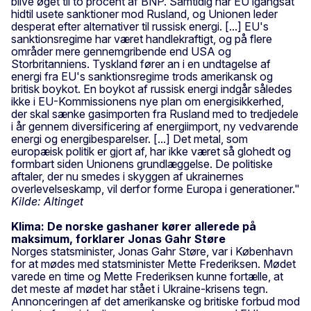
blive øget til to procent af BNP. Samtidig har EU igangsat
hidtil usete sanktioner mod Rusland, og Unionen leder
desperat efter alternativer til russisk energi. [...] EU's
sanktionsregime har været handlekraftigt, og på flere
områder mere gennemgribende end USA og
Storbritanniens. Tyskland fører an i en undtagelse af
energi fra EU's sanktionsregime trods amerikansk og
britisk boykot. En boykot af russisk energi indgår således
ikke i EU-Kommissionens nye plan om energisikkerhed,
der skal sænke gasimporten fra Rusland med to tredjedele
i år gennem diversificering af energiimport, ny vedvarende
energi og energibesparelser. [...] Det metal, som
europæisk politik er gjort af, har ikke været så glohedt og
formbart siden Unionens grundlæggelse. De politiske
aftaler, der nu smedes i skyggen af ukrainernes
overlevelseskamp, vil derfor forme Europa i generationer."
Kilde: Altinget
Klima: De norske gashaner kører allerede på
maksimum, forklarer Jonas Gahr Støre
Norges statsminister, Jonas Gahr Støre, var i København
for at mødes med statsminister Mette Frederiksen. Mødet
varede en time og Mette Frederiksen kunne fortælle, at
det meste af mødet har stået i Ukraine-krisens tegn.
Annonceringen af det amerikanske og britiske forbud mod