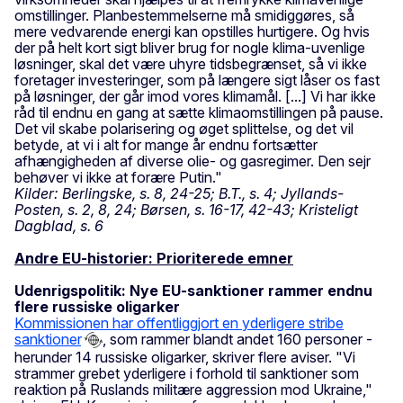
omstillinger. Planbestemmelserne må smidiggøres, så
mere vedvarende energi kan opstilles hurtigere. Og hvis
der på helt kort sigt bliver brug for nogle klima-uvenlige
løsninger, skal det være uhyre tidsbegrænset, så vi ikke
foretager investeringer, som på længere sigt låser os fast
på løsninger, der går imod vores klimamål. [...] Vi har ikke
råd til endnu en gang at sætte klimaomstillingen på pause.
Det vil skabe polarisering og øget splittelse, og det vil
betyde, at vi i alt for mange år endnu fortsætter
afhængigheden af diverse olie- og gasregimer. Den sejr
behøver vi ikke at forære Putin."
Kilder: Berlingske, s. 8, 24-25; B.T., s. 4; Jyllands-
Posten, s. 2, 8, 24; Børsen, s. 16-17, 42-43; Kristeligt
Dagblad, s. 6
Andre EU-historier: Prioriterede emner
Udenrigspolitik: Nye EU-sanktioner rammer endnu
flere russiske oligarker
Kommissionen har offentliggjort en yderligere stribe
sanktioner
, som rammer blandt andet 160 personer -
herunder 14 russiske oligarker, skriver flere aviser. "Vi
strammer grebet yderligere i forhold til sanktioner som
reaktion på Ruslands militære aggression mod Ukraine,"