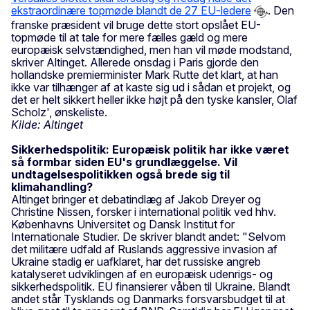
ekstraordinære topmøde blandt de 27 EU-ledere
. Den
franske præsident vil bruge dette stort opslået EU-
topmøde til at tale for mere fælles gæld og mere
europæisk selvstændighed, men han vil møde modstand,
skriver Altinget. Allerede onsdag i Paris gjorde den
hollandske premierminister Mark Rutte det klart, at han
ikke var tilhænger af at kaste sig ud i sådan et projekt, og
det er helt sikkert heller ikke højt på den tyske kansler, Olaf
Scholz', ønskeliste.
Kilde: Altinget
Sikkerhedspolitik: Europæisk politik har ikke været
så formbar siden EU's grundlæggelse. Vil
undtagelsespolitikken også brede sig til
klimahandling?
Altinget bringer et debatindlæg af Jakob Dreyer og
Christine Nissen, forsker i international politik ved hhv.
Københavns Universitet og Dansk Institut for
Internationale Studier. De skriver blandt andet: "Selvom
det militære udfald af Ruslands aggressive invasion af
Ukraine stadig er uafklaret, har det russiske angreb
katalyseret udviklingen af en europæisk udenrigs- og
sikkerhedspolitik. EU finansierer våben til Ukraine. Blandt
andet står Tysklands og Danmarks forsvarsbudget til at