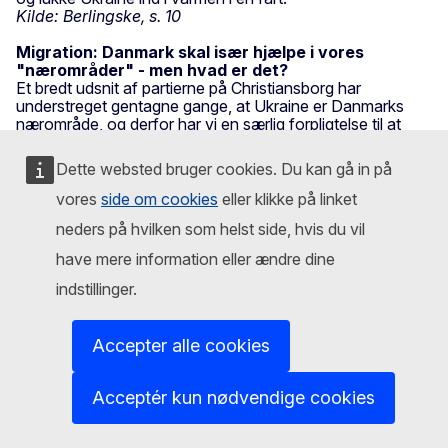
Kilde: Berlingske, s. 10
Migration: Danmark skal især hjælpe i vores
"nærområder" - men hvad er det?
Et bredt udsnit af partierne på Christiansborg har
understreget gentagne gange, at Ukraine er Danmarks
nærområde, og derfor har vi en særlig forpligtelse til at
hjælpe flygtninge derfra. Men Udlændinge- og
Integrationsministeriet kan ikke svare på, hvilke lande der
Dette websted bruger cookies. Du kan gå in på
er Danmarks nærområder, hvilket støttepartierne kritiserer,
skriver Berlingske. I en mail skriver ministeriet:
vores
side om cookies
eller klikke på linket
"Udlændinge- og Integrationsministeriet kan oplyse, at
neders på hvilken som helst side, hvis du vil
ministeriet ikke har en fast definition af, hvad der er et
nærområde til Danmark." "Regeringen bygger hele deres
have mere information eller ændre dine
argumentation på noget, som de ikke kan definere. Det er
useriøst. Derfor undrer det mig, at de ikke har lavet en fast
indstillinger.
definition af et nærområde," siger Enhedslistens
udlændingeordfører, Rosa Lund. De Radikales
udlændingeordfører, Kathrine Olldag, mener, at regeringen
Accepter alle cookies
"skylder et svar" på, hvad der udgør Danmarks
nærområder. "Det er ikke objektivt, og det er helt tilfældigt
og fuldstændig arbitrært, hvem der er inde og ude af den
Acceptér kun nødvendige cookies
klub," siger hun. Fra regeringspartiets udlændingeordfører,
Rasmus Stoklund, lyder det: "Hvis jeg skal komme med et
bud på en definition, så vil jeg som tommelfingerregel sige,