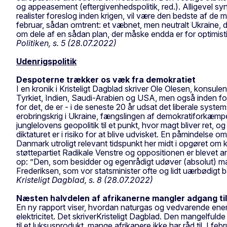
og appeasement (eftergivenhedspolitik, red.). Alligevel sy
realister foreslog inden krigen, vil være den bedste af de 
februar, sådan omtrent: et væbnet, men neutralt Ukraine, der 
om dele af en sådan plan, der måske endda er for optimisti
Politiken, s. 5 (28.07.2022)
Udenrigspolitik
Despoterne trækker os væk fra demokratiet
I en kronik i Kristeligt Dagblad skriver Ole Olesen, konsul
Tyrkiet, Indien, Saudi-Arabien og USA, men også inden fo
for det, de er - i de seneste 20 år udsat det liberale sy
erobringskrig i Ukraine, fængslingen af demokratiforkæmp
junglelovens geopolitik til et punkt, hvor magt bliver ret, 
diktaturet er i risiko for at blive udvisket. En påmindelse
Danmark utroligt relevant tidspunkt her midt i opgøret om
støttepartiet Radikale Venstre og oppositionen er blevet an
op: ”Den, som besidder og egenrådigt udøver (absolut) ma
Frederiksen, som vor statsminister ofte og lidt uærbødigt bar
Kristeligt Dagblad, s. 8 (28.07.2022)
Næsten halvdelen af afrikanerne mangler adgang til 
En ny rapport viser, hvordan naturgas og vedvarende ener
elektricitet. Det skriverKristeligt Dagblad. Den mangelfuld
til et luksusprodukt, mange afrikanere ikke har råd til. I