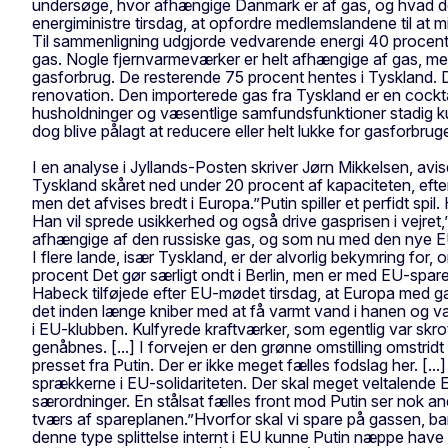
undersøge, hvor afhængige Danmark er af gas, og hvad det
energiministre tirsdag, at opfordre medlemslandene til at 
Til sammenligning udgjorde vedvarende energi 40 procent.
gas. Nogle fjernvarmeværker er helt afhængige af gas, me
gasforbrug. De resterende 75 procent hentes i Tyskland. De
renovation. Den importerede gas fra Tyskland er en cocktai
husholdninger og væsentlige samfundsfunktioner stadig ku
dog blive pålagt at reducere eller helt lukke for gasforbruge
I en analyse i Jyllands-Posten skriver Jørn Mikkelsen, avi
Tyskland skåret ned under 20 procent af kapaciteten, efte
men det afvises bredt i Europa.”Putin spiller et perfidt spil.
Han vil sprede usikkerhed og også drive gasprisen i vejret,
afhængige af den russiske gas, og som nu med den nye EU-s
I flere lande, især Tyskland, er der alvorlig bekymring for, 
procent Det gør særligt ondt i Berlin, men er med EU-sparep
Habeck tilføjede efter EU-mødet tirsdag, at Europa med gas
det inden længe kniber med at få varmt vand i hanen og var
i EU-klubben. Kulfyrede kraftværker, som egentlig var skro
genåbnes. [...] I forvejen er den grønne omstilling omstridt
presset fra Putin. Der er ikke meget fælles fodslag her. [
sprækkerne i EU-solidariteten. Der skal meget veltalende 
særordninger. En stålsat fælles front mod Putin ser nok an
tværs af spareplanen.”Hvorfor skal vi spare på gassen, bar
denne type splittelse internt i EU kunne Putin næppe have ø