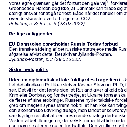
vores egne grænser, går det fortsat den gale vej", fork
Greenpeace Norden dog ikke, at Danmark kan tillade sig at h
særligt ansvar for at gå forrest. Både når det handler om 
over de støreste overforbrugere af CO2.
Politiken, s. 3; B.T., s. 9 (28.07.2022)
Retlige anliggender
EU-Domstolen opretholder Russia Today forbud
Den franske afdeling af det russiske statsejede medie Rus
afgørelse afvist dette. Det skriver Jyllands-Posten.
Jyllands-Posten, s. 2 (28.07.2022)
Sikkerhedspolitik
Uden en diplomatisk aftale fuldbyrdes tragedien i U
I et debatindlæg i Politiken skriver Kasper Støvring, Ph.D, 
sejr. Det vil for det første sige, at Rusland giver afkald p
Krim eller Donbas, og for det tredje, at Ukraine fortsat skal
de fleste af sine erobringer. Russerne nyder taktiske forde
greb om magten synes stramt nok til, at han ikke kan tvinges
den økonomiske udvikling tilbage, men landet er selvforsy
sandsynlige resultat af den nuværende strategi derfor ikke
Vesten vil befolkningerne, der selv kommer til at lide und
europæerne allerede nu en fredsaftale. Den vestlige støtte 