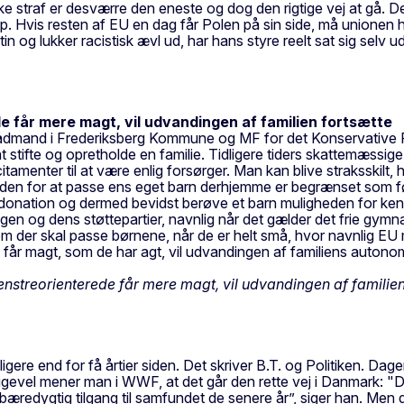
ske straf er desværre den eneste og dog den rigtige vej at gå.
np. Hvis resten af EU en dag får Polen på sin side, må unionen 
in og lukker racistisk ævl ud, har hans styre reelt sat sig selv
 får mere magt, vil udvandingen af familien fortsætte
h, rådmand i Frederiksberg Kommune og MF for det Konservative
 at stifte og opretholde en familie. Tidligere tiders skattemæssi
enter til at være enlig forsørger. Man kan blive straksskilt, 
gheden for at passe ens eget barn derhjemme er begrænset som fø
donation og dermed bevidst berøve et barn muligheden for kendsk
ngen og dens støttepartier, navnlig når det gælder det frie gymn
 der skal passe børnene, når de er helt små, hvor navnlig EU me
år magt, som de har agt, vil udvandingen af familiens autonomi
enstreorienterede får mere magt, vil udvandingen af familie
dligere end for få årtier siden. Det skriver B.T. og Politiken. Da
lligevel mener man i WWF, at det går den rette vej i Danmark: 
edygtig tilgang til samfundet de senere år”, siger han. Men de