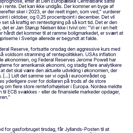
nteprognose, efter at Den Europæiske Centralbank satte
ere i rente. Det kan ikke undgås. Der kommer en byge af
erefter sker i 2023, er der reelt ingen, som ved," vurderer
int i oktober, og 0,25 procentpoint i december. Det vil
 set så kraftig en rentestigning på så kort tid. Det er den
t er Jan Størup Nielsen ikke i tvivl om: "Vi er i en helt
Hvor hårdt det kommer til at ramme boligmarkedet, er svært at
gpriserne i Sverige allerede er begyndt at falde.
ederal Reserve, fortsatte onsdag den aggressive kurs med
en så voldsom stramning af rentepolitikken. USAs inflation
 til hele økonomien, og Federal Reserves Jerome Powell har
gterne for amerikansk økonomi, og stadig flere analytikere
t det skal være den aktuelle udvikling i økonomien, der
g. [...] Lidt det samme ser vi også i euroområdet og
yderligere over for dollaren på trods af de store
ng om flere store renteforhøjelser i Europa. Nordea meldte
n til ECB svækkes - eller de finansielle markeder opdager,
ren."
or gasforbruget tirsdag, får Jyllands-Posten til at