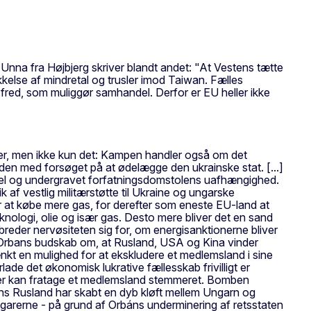
Unna fra Højbjerg skriver blandt andet: "At Vestens tætte
kelse af mindretal og trusler imod Taiwan. Fælles
fred, som muliggør samhandel. Derfor er EU heller ikke
eder, men ikke kun det: Kampen handler også om det
en med forsøget på at ødelægge den ukrainske stat. [...]
ordel og undergravet forfatningsdomstolens uafhængighed.
 af vestlig militærstøtte til Ukraine og ungarske
for at købe mere gas, for derefter som eneste EU-land at
ologi, olie og især gas. Desto mere bliver det en sand
breder nervøsiteten sig for, om energisanktionerne bliver
r Orbans budskab om, at Rusland, USA og Kina vinder
ænkt en mulighed for at ekskludere et medlemsland i sine
lade det økonomisk lukrative fællesskab frivilligt er
er kan fratage et medlemsland stemmeret. Bomben
ins Rusland har skabt en dyb kløft mellem Ungarn og
ngarerne - på grund af Orbáns underminering af retsstaten