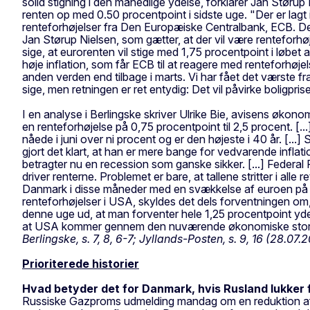
solid stigning i den månedlige ydelse, forklarer Jan Stør
renten op med 0.50 procentpoint i sidste uge. "Der er lagt 
renteforhøjelser fra Den Europæiske Centralbank, ECB. Det e
Jan Størup Nielsen, som gætter, at der vil være renteforhø
sige, at eurorenten vil stige med 1,75 procentpoint i løbet a
høje inflation, som får ECB til at reagere med renteforhøje
anden verden end tilbage i marts. Vi har fået det værste fra
sige, men retningen er ret entydig: Det vil påvirke boligpris
I en analyse i Berlingske skriver Ulrike Bie, avisens øko
en renteforhøjelse på 0,75 procentpoint til 2,5 procent. [..
nåede i juni over ni procent og er den højeste i 40 år. [...
gjort det klart, at han er mere bange for vedvarende infla
betragter nu en recession som ganske sikker. [...] Federa
driver renterne. Problemet er bare, at tallene stritter i al
Danmark i disse måneder med en svækkelse af euroen på 20
renteforhøjelser i USA, skyldes det dels forventningen om,
denne uge ud, at man forventer hele 1,25 procentpoint yderl
at USA kommer gennem den nuværende økonomiske storm me
Berlingske, s. 7, 8, 6-7; Jyllands-Posten, s. 9, 16 (28.07.
Prioriterede historier
Hvad betyder det for Danmark, hvis Rusland lukker 
Russiske Gazproms udmelding mandag om en reduktion af gas