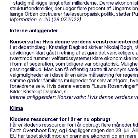
- stadig må kigge langt efter milliarderne. Denne økonomi
strukturfondsmidler, der udgør flere procent af Ungarns b
længe Orbán obstruerer fælleseuropæisk politik, støtter Put
Information, s. 20 (28.07.2022)
Interne anliggender
Konservativ: Hvis denne verdens venstreorienterede
I et debatindlæg i Kristeligt Dagblad skriver Nikolaj Bøg
udviklingen klart gået i retning af at gøre det vanskeligere
tværtimod rummer velfærdssystemet klare økonomiske incitam
i form af separation, som tidligere var obligatorisk. Muli
pasningstilbud. Man kan få offentlig støtte til anonym sæd
valgmuligheder er i disse år en aktiv målsætning for regeri
samme gælder familiens muligheder for selv at afgøre, hvem
forældrene selv. Hvis denne verdens ”Laura Rosenvinger” f
Kilde: Kristeligt Dagblad, s.
Interne anliggender: Konservativ: Hvis denne verdens v
Klima
Klodens ressourcer for i år er nu opbrugt
I år er klodens ressourcer for i år opbrugt flere måneder ti
Earth Overshoot Day, og i dag ligger dagen den 28. juli. A
EU har taget skridt mod en grønnere økonomi og en mere bær