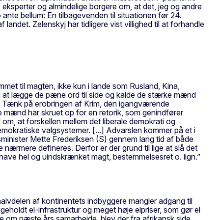
 eksperter og almindelige borgere om, at det, jeg og andre
 ante bellum: En tilbagevenden til situationen før 24.
andet. Zelenskyj har tidligere vist villighed til at forhandle
ommet til magten, ikke kun i lande som Rusland, Kina,
u at lægge de pæne ord til side og kalde de stærke mænd
ne. Tænk på erobringen af Krim, den igangværende
 mænd har skruet op for en retorik, som genindfører
el om, at forskellen mellem det liberale demokrati og
demokratiske valgsystemer. [...] Advarslen kommer på et i
sminister Mette Frederiksen (S) gennem lang tid af både
nærmere defineres. Derfor er der grund til lige at slå det
have hel og uindskrænket magt, bestemmelsesret o. lign.”
alvdelen af kontinentets indbyggere mangler adgang til
geholdt el-infrastruktur og meget høje elpriser, som gør el
ne om næste års samarbejde, blev der fra afrikansk side