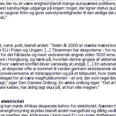
nes der nu at være enighed blandt mange europæiske politikere,
mest sandsynlige udgange på krigen: noget, der ligner status quo
opgiver Krim og giver selvstyrerettigheder til den østlige del af l
sk."
ent, cand. polit, blandt andet: "Siden år 2000 er stærke mænd k
r EU i Polen og Ungarn. [...] Tilsammen har despoterne - for n
stem for det hårdeste og mest vedvarende angreb siden 1930'er
ere i Hongkong, og tænk på, hvordan denne gruppe af aldrende
og hvor væbnet konflikt bliver vanskelig at undgå. [...] En advars
 om, at despoter ofte er kommet til verden gennem eksisterende 
 konsekvenserne af minkrapporten og på et tidspunkt, hvor stat
klaget for at være magtfuldkommen - et ord, der som regel ikke 
gt,” siger Den Danske Ordbog. En ældre ordbog siger: ”Det at 
e kaldes, har aldrig lagt skjul på, at hun ville magten."
elektricitet
gi kan møde Afrikas desperate behov for elektricitet. Næsten h
e energiforsyning skyldes blandt andet mangelfuld og dårlig vedli
 februar mødtes den Afrikanske Union med EU og under drøftelser