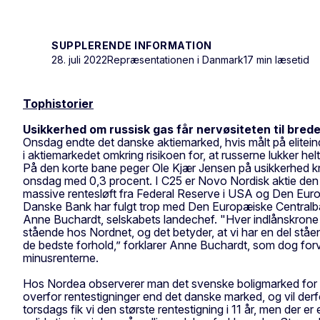
SUPPLERENDE INFORMATION
28. juli 2022
Repræsentationen i Danmark
17 min læsetid
Tophistorier
Usikkerhed om russisk gas får nervøsiteten til brede
Onsdag endte det danske aktiemarked, hvis målt på eliteind
i aktiemarkedet omkring risikoen for, at russerne lukker h
På den korte bane peger Ole Kjær Jensen på usikkerhed kn
onsdag med 0,3 procent. I C25 er Novo Nordisk aktie den akt
massive rentesløft fra Federal Reserve i USA og Den Europ
Danske Bank har fulgt trop med Den Europæiske Centralban
Anne Buchardt, selskabets landechef. "Hver indlånskrone er
stående hos Nordnet, og det betyder, at vi har en del ståe
de bedste forhold,” forklarer Anne Buchardt, som dog forven
minusrenterne.
Hos Nordea observerer man det svenske boligmarked for at
overfor rentestigninger end det danske marked, og vil derfo
torsdags fik vi den største rentestigning i 11 år, men der 