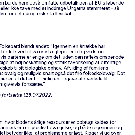
 Den burde bare også omfatte udbetalingen af EU's løbende
heller ikke tøve med at inddrage Ungarns stemmeret - så
 uden for det europæiske fællesskab.
 Folkeparti blandt andet: "Igennem en årrække har
ge fordele ved at være et ægtepar er i dag væk, og
hvis parterne er enige om det, uden den refleksionsperiode
lge af høj beskatning og stærk favorisering af offentlige
ab til sit biologiske ophav. Afvikling af familiens
asievalg og muligvis snart også det frie folkeskolevalg. Det
ner, at det er for vigtig en opgave at overlade til
 givetvis fortsætte."
n fortsætte (28.07.2022)
gen, hvor klodens årlige ressourcer er opbrugt kaldes for
"Danmark er i en positiv bevægelse, og både regeringen og
t betyder ikke, at problemerne er løst. Kigger vi ud over