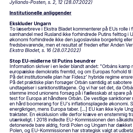
Jyllands-Posten, s. 2, 12 (28.07.2022)
Institutionelle anliggender
Ekskluder Ungarn
To læserbreve i Ekstra Bladet kommenterer på EUs rolle i 
samhandel med Rusland ikke forhindrede Putins felttog i U
økonomi forhindrede ikke den jugoslaviske borgerkrig elle
fredsbevarende, men et resultat af freden efter Anden Ver
Ekstra Bladet, s. 16 (28.07.2022)
Stop EU-midlerne til Putins beundrer
Information skriver i en leder blandt andet: "Orbáns kamp
europæiske demokratis fremtid, og om Europas forhold til
På det institutionelle plan har Fidesz' hybride regime en
På det praktiske plan forsøger Orbán samtidig at sabotere d
undtagelser i sanktionstiltagene. Og vi har set det, da Orb
stemme imod unionens forsøg på i fællesskab at spare på 
test for Europa at håndtere Orbán. De vestlige sanktioner 
en hård boomerang for EU's inflationsplagede økonomi. St
energikrigen, mens Europa taber. [...] EU kan ikke kyle Un
traktater. En eksklusion ville derfor kræve en enstemmig tra
utænkeligt. I 2018 indledte EU-Kommissionen den såkald
detonerede bare aldrig, fordi Polen og Ungarn har dækket
Polen, og EU-Kommissionen har strategisk valgt at udbetal