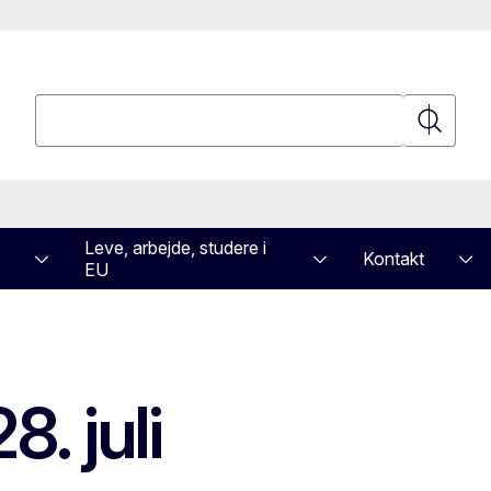
Søgning
Søgning
Leve, arbejde, studere i
Kontakt
EU
. juli