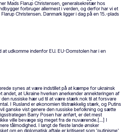
ner Mads Flarup Christensen, generalsekretær hos
ndbygger forbruger allermest i verden, og derfor har vi et
 Flarup Christensen. Danmark ligger i dag på en 15.-plads
 mod at udkomme indenfor EU. EU-Domstolen har i en
lierede synes at være indstillet på at kæmpe for ukrainsk
r det andet, at Ukraine hverken anerkender annekteringen af
r den russiske hær ud til at være stærk nok til at forsvare
ntal. I Rusland er økonomien tilstrækkelig stærk, og Putins
er vil ganske vist genere den russiske befolkning og sætte
igsstrategen Barry Posen har anført, er det mest
ikke ville bevæge sig meget fra de nuværende.[...] I
mere tålmodighed. I langt de fleste lande ønsker
ket om en diplomatisk aftale er kritiseret som 'putinisme'