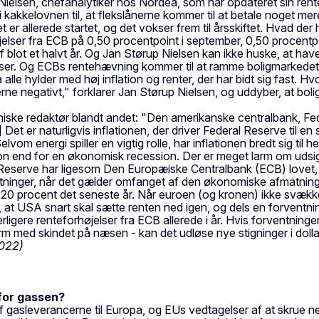
up Nielsen, chefanalytiker hos Nordea, som har opdateret sin re
i kakkelovnen til, at flekslånerne kommer til at betale noget m
r allerede startet, og det vokser frem til årsskiftet. Hvad der h
jelser fra ECB på 0,50 procentpoint i september, 0,50 procentpo
f blot et halvt år. Og Jan Størup Nielsen kan ikke huske, at have
lser. Og ECBs rentehævning kommer til at ramme boligmarkedet, de
 alle hylder med høj inflation og renter, der har bidt sig fast. 
erne negativt," forklarer Jan Størup Nielsen, og uddyber, at boli
nomiske redaktør blandt andet: "Den amerikanske centralbank, F
.] Det er naturligvis inflationen, der driver Federal Reserve til 
] Selvom energi spiller en vigtig rolle, har inflationen bredt sig
tion end for en økonomisk recession. Der er meget larm om udsi
l Reserve har ligesom Den Europæiske Centralbank (ECB) lovet, a
le retninger, når det gælder omfanget af den økonomiske afmatnin
 procent det seneste år. Når euroen (og kronen) ikke svækkes 
 at USA snart skal sætte renten ned igen, og dels en forventni
igere renteforhøjelser fra ECB allerede i år. Hvis forventninge
d skindet på næsen - kan det udløse nye stigninger i dolla
2022)
for gassen?
leverancerne til Europa, og EUs vedtagelser af at skrue ned f