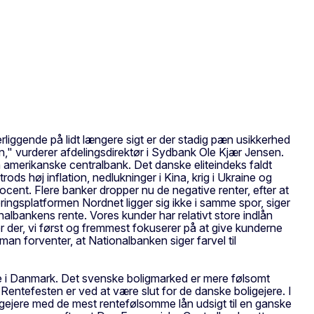
rliggende på lidt længere sigt er der stadig pæn usikkerhed
on," vurderer afdelingsdirektør i Sydbank Ole Kjær Jensen.
amerikanske centralbank. Det danske eliteindeks faldt
ds høj inflation, nedlukninger i Kina, krig i Ukraine og
ent. Flere banker dropper nu de negative renter, efter at
ngsplatformen Nordnet ligger sig ikke i samme spor, siger
albankens rente. Vores kunder har relativt store indlån
r der, vi først og fremmest fokuserer på at give kunderne
an forventer, at Nationalbanken siger farvel til
ne i Danmark. Det svenske boligmarked er mere følsomt
"Rentefesten er ved at være slut for de danske boligejere. I
oligejere med de mest rentefølsomme lån udsigt til en ganske