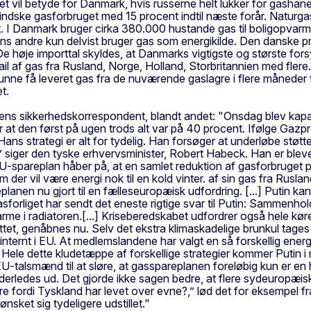
 vil betyde for Danmark, hvis russerne helt lukker for gashan
mindske gasforbruget med 15 procent indtil næste forår. Naturg
 I Danmark bruger cirka 380.000 hustande gas til boligopvarm
ns andre kun delvist bruger gas som energikilde. Den danske p
 høje importtal skyldes, at Danmarks vigtigste og største forsyn
l af gas fra Rusland, Norge, Holland, Storbritannien med flere.
nne få leveret gas fra de nuværende gaslagre i flere måneder 
t.
sens sikkerhedskorrespondent, blandt andet: "Onsdag blev kapac
r at den først på ugen trods alt var på 40 procent. Ifølge Gazp
 Hans strategi er alt for tydelig. Han forsøger at underløbe støtte
” siger den tyske erhvervsminister, Robert Habeck. Han er bleve
pareplan håber på, at en samlet reduktion af gasforbruget på 15
om der vil være energi nok til en kold vinter. af sin gas fra Rusl
lanen nu gjort til en fælleseuropæisk udfordring. [...] Putin k
forliget har sendt det eneste rigtige svar til Putin: Sammenho
me i radiatoren.[...] Kriseberedskabet udfordrer også hele køre
ttet, genåbnes nu. Selv det ekstra klimaskadelige brunkul tages 
 internt i EU. At medlemslandene har valgt en så forskellig energi
...] Hele dette kludetæppe af forskellige strategier kommer Puti
EU-talsmænd til at sløre, at gasspareplanen foreløbig kun er en
derledes ud. Det gjorde ikke sagen bedre, at flere sydeuropæiske
e fordi Tyskland har levet over evne?,” lød det for eksempel f
nsket sig tydeligere udstillet."