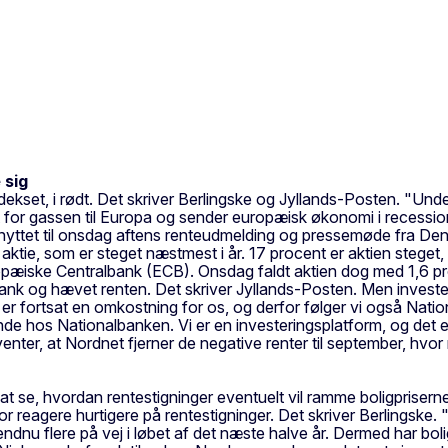
 sig
ekset, i rødt. Det skriver Berlingske og Jyllands-Posten. "Unde
elt for gassen til Europa og sender europæisk økonomi i recessi
yttet til onsdag aftens renteudmelding og pressemøde fra Den 
ie, som er steget næstmest i år. 17 procent er aktien steget, tro
æiske Centralbank (ECB). Onsdag faldt aktien dog med 1,6 proc
k og hævet renten. Det skriver Jyllands-Posten. Men investeri
 fortsat en omkostning for os, og derfor følger vi også Nation
nde hos Nationalbanken. Vi er en investeringsplatform, og det e
ter, at Nordnet fjerner de negative renter til september, hvor m
 se, hvordan rentestigninger eventuelt vil ramme boligpriser
r reagere hurtigere på rentestigninger. Det skriver Berlingske. 
er endnu flere på vej i løbet af det næste halve år. Dermed har b