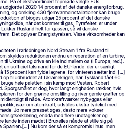
erne. På et ekstraordinært topmøde valgte EUs
as udgjorde i 2020 14 procent af det danske energiforbrug.
ning, og omkring 430 fjernvarmeinstallationer kan bruge
roduktion af biogas udgør 25 procent af det danske
ingskilde, når det kommer til gas, Tyrafeltet, er under
 Lukker Rusland helt for gassen, så vil danske
frem. Det oplyser Energistyrelsen. Visse virksomheder kan
iteten i rørledningen Nord Stream 1 fra Rusland til
rom skyldes reduktionen endnu en reparation af en turbine,
n til Ukraine og drive en kile ind mellem os (i Europa, red.).
t en uofficiel talsmand for de EU-lande, der er særligt
 procent kan fylde lagrene, før vinteren sætter ind. [...]
and op til udbruddet af Ukrainekrigen, har Tyskland fået 60
an bruge hele paletten i sin kamp mod Vesten. Robert
ld. Spørgsmålet er dog, hvor langt enigheden rækker, hvis
planen for den grønne omstilling og river gamle grøfter op
midlertidigt til nåde. Atomkraftværker nybygges eller
politik, især om atomkraft, udstilles ekstra tydeligt med
n i møde. Jo mere presset øges, desto mere vokser
 hensigtserklæring, endda med flere undtagelser og
 lande inden mødet i Bruxelles nåede at stille sig på
ra Spanien.[...] Nu kom der så et kompromis i hus, men