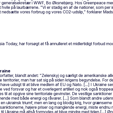
larer generalsekretær i WWF, Bo Øksnebjerg. Hos Greenpeace me
vile på laurbærrene. "Vi er stadig en af de nationer, som per i
at nedsætte vores forbrug og vores CO2-udslip," forklarer Mads
sia Today, har forsøgt at få annulleret et midlertidigt forbud
kraine
forfatter, blandt andet: "Zelenskyj og særligt de amerikanske al
å de territorier, man har sat sig på siden krigens begyndelse. Fo
 have udsigt til at blive medlem af EU og Nato. [...] I Ukraine se
le ved forsvar og har et overlegent artilleri og nok også troppea
 til at opgive sine territoriale gevinster. De vestlige sanktion
nende med både energi og råvarer. [...] Som blandt andre udenr
 en ukrainsk triumf, men en lang og blodig krig, hvor grænserne 
er sanktionerne, højere priser og manglende energi, miste endnu 
til Ukraine må altså formodes at blive mindre med tiden.[...] Øns