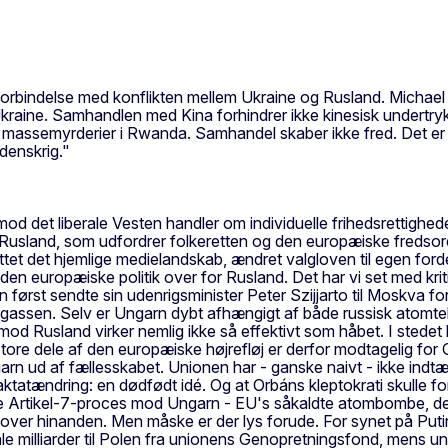
forbindelse med konflikten mellem Ukraine og Rusland. Michael 
kraine. Samhandlen med Kina forhindrer ikke kinesisk undertryk
r massemyrderier i Rwanda. Samhandel skaber ikke fred. Det er 
denskrig."
 mod det liberale Vesten handler om individuelle frihedsrettigh
 Rusland, som udfordrer folkeretten og den europæiske fredsord
srettet det hjemlige medielandskab, ændret valgloven til egen f
en europæiske politik over for Rusland. Det har vi set med kritik
án først sendte sin udenrigsminister Peter Szijjarto til Moskva 
gassen. Selv er Ungarn dybt afhængigt af både russisk atomtekn
mod Rusland virker nemlig ikke så effektivt som håbet. I stedet 
ore dele af den europæiske højrefløj er derfor modtagelig fo
garn ud af fællesskabet. Unionen har - ganske naivt - ikke indt
ktatændring: en dødfødt idé. Og at Orbáns kleptokrati skulle for
te Artikel-7-proces mod Ungarn - EU's såkaldte atombombe, d
 over hinanden. Men måske er der lys forude. For synet på Put
e milliarder til Polen fra unionens Genopretningsfond, mens u