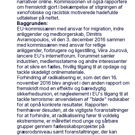
narrativer online. Kommissionen vil også rapportere
om fremskridt gjort i bekæmpelse af stigningen af
xenofobiske og racistisk motiverede hadefulde
udtalelser på nettet.
Baggrunden:
EU-kommissæren med ansvar for migration, indre
anliggender og medborgerskab, Dimitris
Avramopoulos, vil den 3. december 2016 sammen
med kommissæren med ansvar for retlige
anliggender, forbrugere og ligestilling, Věra Jourová,
lancere EU's internetforum. Forummet samler
industrien, medlemsstaterne og andre interessenter
for at sikre en fælles, frivillig tilgang til at opdage og
tackle skadeligt onlinemateriale.
Forhindring af radikalisering er, som det den 16.
november 2016 blev angivet i den anden rapport om
fremskridt mod en effektiv og bæredygtig
sikkerhedsunion, et nøgleelement i EU's tilgang til at
tackle terrorisme: anvendelsen af "bløde" redskaber
for at opnå konkrete resultater. Rapporten
fremhæver desuden, at de vigtigste foranstaltninger
for at forhindre, at radikalisering fører til voldelig
ekstremisme, er målrettet mod unge og sårbare
grupper gennem fællesskabsprojekter på
græsrodsniveau samt foranstaltninger, der kan