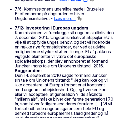
7/6: Kommissionens ugentlige møde i Bruxelles
Et af emnerne på dagsordenen bliver
Ungdomsinitiativet -
Læs mere...
7/12: Investering i Europas ungdom
Kommissionen vil fremlægge sit ungdomsinitiativ den
7. december 2016. Ungdomsinitiativet afspejler EU's
vilje til at opfylde unges behov, og det vil indeholde
en række nye foranstaltninger, der ved at udvide
mulighederne styrker støtten til unge. Et af pakkens
vigtigste elementer vil være det europæiske
solidaritetskorps, der blev annonceret af formand
Juncker i hans tale om Unionens tilstand i 2016.
Baggrunden:
Den 14. september 2016 sagde formand Juncker i
sin tale om Unionens tilstand: " Jeg kan ikke og vil
ikke acceptere, at Europa fortsat er et kontinent
med ungdomsarbejdsløshed. Og jeg hverken kan
eller vil acceptere, at generation Y, de såkaldte
"millennials", måske bliver den første generation i 70
år, som bliver fattigere end deres forældre. […] Vi vil
fortsat udbrede ungdomsgarantien i hele EU og
dermed forbedre europæernes færdigheder og nå