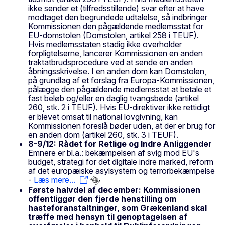
ikke sender et (tilfredsstillende) svar efter at have
modtaget den begrundede udtalelse, så indbringer
Kommissionen den pågældende medlemsstat for
EU-domstolen (Domstolen, artikel 258 i TEUF).
Hvis medlemsstaten stadig ikke overholder
forpligtelserne, lancerer Kommissionen en anden
traktatbrudsprocedure ved at sende en anden
åbningsskrivelse. I en anden dom kan Domstolen,
på grundlag af et forslag fra Europa-Kommissionen,
pålægge den pågældende medlemsstat at betale et
fast beløb og/eller en daglig tvangsbøde (artikel
260, stk. 2 i TEUF). Hvis EU-direktiver ikke rettidigt
er blevet omsat til national lovgivning, kan
Kommissionen foreslå bøder uden, at der er brug for
en anden dom (artikel 260, stk. 3 i TEUF).
8-9/12: Rådet for Retlige og Indre Anliggender
Emnere er bl.a.: bekæmpelsen af svig mod EU's
budget, strategi for det digitale indre marked, reform
af det europæiske asylsystem og terrorbekæmpelse
-
Læs mere...
Første halvdel af december: Kommissionen
offentliggør den fjerde henstilling om
hasteforanstaltninger, som Grækenland skal
træffe med hensyn til genoptagelsen af