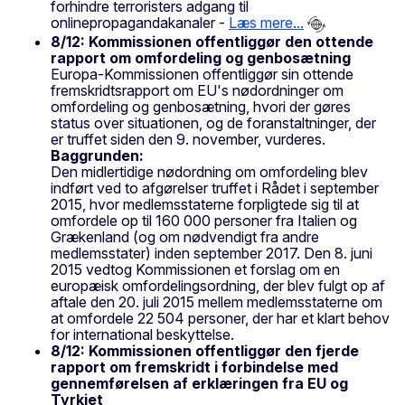
forhindre terroristers adgang til
onlinepropagandakanaler -
Læs mere...
8/12: Kommissionen offentliggør den ottende
rapport om omfordeling og genbosætning
Europa-Kommissionen offentliggør sin ottende
fremskridtsrapport om EU's nødordninger om
omfordeling og genbosætning, hvori der gøres
status over situationen, og de foranstaltninger, der
er truffet siden den 9. november, vurderes.
Baggrunden:
Den midlertidige nødordning om omfordeling blev
indført ved to afgørelser truffet i Rådet i september
2015, hvor medlemsstaterne forpligtede sig til at
omfordele op til 160 000 personer fra Italien og
Grækenland (og om nødvendigt fra andre
medlemsstater) inden september 2017. Den 8. juni
2015 vedtog Kommissionen et forslag om en
europæisk omfordelingsordning, der blev fulgt op af
aftale den 20. juli 2015 mellem medlemsstaterne om
at omfordele 22 504 personer, der har et klart behov
for international beskyttelse.
8/12: Kommissionen offentliggør den fjerde
rapport om fremskridt i forbindelse med
gennemførelsen af erklæringen fra EU og
Tyrkiet