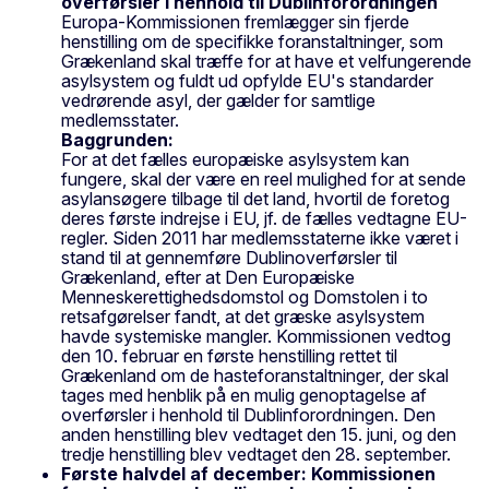
overførsler i henhold til Dublinforordningen
Europa-Kommissionen fremlægger sin fjerde
henstilling om de specifikke foranstaltninger, som
Grækenland skal træffe for at have et velfungerende
asylsystem og fuldt ud opfylde EU's standarder
vedrørende asyl, der gælder for samtlige
medlemsstater.
Baggrunden:
For at det fælles europæiske asylsystem kan
fungere, skal der være en reel mulighed for at sende
asylansøgere tilbage til det land, hvortil de foretog
deres første indrejse i EU, jf. de fælles vedtagne EU-
regler. Siden 2011 har medlemsstaterne ikke været i
stand til at gennemføre Dublinoverførsler til
Grækenland, efter at Den Europæiske
Menneskerettighedsdomstol og Domstolen i to
retsafgørelser fandt, at det græske asylsystem
havde systemiske mangler. Kommissionen vedtog
den 10. februar en første henstilling rettet til
Grækenland om de hasteforanstaltninger, der skal
tages med henblik på en mulig genoptagelse af
overførsler i henhold til Dublinforordningen. Den
anden henstilling blev vedtaget den 15. juni, og den
tredje henstilling blev vedtaget den 28. september.
Første halvdel af december: Kommissionen