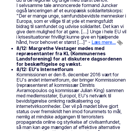
ud til de regioner og unge med størst behov."
I selvsamme tale annoncerede formand Juncker
også lanceringen af et europæisk solidaritetskorps:
"Der er mange unge, samfundsbevidste mennesker i
Europa, som er villige til at yde et meningsfuldt
bidrag til samfundet og udvise solidaritet. Det kan vi
give dem mulighed for at gøre. […] Unge i hele EU vil
i krisesituationer frivilligt kunne give en hjælpende
hånd, hvor behovet er størst […]" -
Læs mere...
8/12: Margrethe Vestager mødes med
repræsentanter fra KL (Kommunernes
Landsforening) for at diskutere dagsordenen
for beskæftigelse og vækst.
8/12: EU's Internetforum
Kommissionen er den 8. december 2016 vært for
EU's andet internetforum, der bringer Kommissionen
(repræsenteret af kommissær Dimitris
Avramopoulos og kommissær Julian King) sammen
med medlemsstater, Europol, EU's netværk til
bevidstgørelse omkring radikalisering og
internetvirksomheder. Der vil på mødet blive gjort
status over fremskridt hen imod forummets to mål,
nemlig at mindske adgangen til terroristers
propaganda online og styrkelse af civilsamfundet,
så man kan øge mængden af effektive alternative