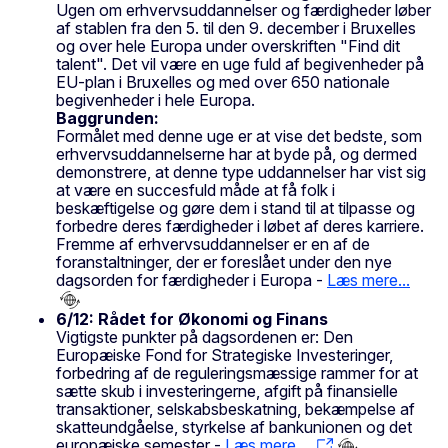
Ugen om erhvervsuddannelser og færdigheder løber
af stablen fra den 5. til den 9. december i Bruxelles
og over hele Europa under overskriften "Find dit
talent". Det vil være en uge fuld af begivenheder på
EU-plan i Bruxelles og med over 650 nationale
begivenheder i hele Europa.
Baggrunden:
Formålet med denne uge er at vise det bedste, som
erhvervsuddannelserne har at byde på, og dermed
demonstrere, at denne type uddannelser har vist sig
at være en succesfuld måde at få folk i
beskæftigelse og gøre dem i stand til at tilpasse og
forbedre deres færdigheder i løbet af deres karriere.
Fremme af erhvervsuddannelser er en af de
foranstaltninger, der er foreslået under den nye
dagsorden for færdigheder i Europa -
Læs mere...
6/12: Rådet for Økonomi og Finans
Vigtigste punkter på dagsordenen er: Den
Europæiske Fond for Strategiske Investeringer,
forbedring af de reguleringsmæssige rammer for at
sætte skub i investeringerne, afgift på finansielle
transaktioner, selskabsbeskatning, bekæmpelse af
skatteundgåelse, styrkelse af bankunionen og det
europæiske semester -
Læs mere...