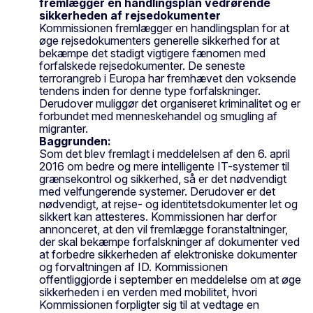
fremlægger en handlingsplan vedrørende
sikkerheden af rejsedokumenter
Kommissionen fremlægger en handlingsplan for at
øge rejsedokumenters generelle sikkerhed for at
bekæmpe det stadigt vigtigere fænomen med
forfalskede rejsedokumenter. De seneste
terrorangreb i Europa har fremhævet den voksende
tendens inden for denne type forfalskninger.
Derudover muliggør det organiseret kriminalitet og er
forbundet med menneskehandel og smugling af
migranter.
Baggrunden:
Som det blev fremlagt i meddelelsen af den 6. april
2016 om bedre og mere intelligente IT-systemer til
grænsekontrol og sikkerhed, så er det nødvendigt
med velfungerende systemer. Derudover er det
nødvendigt, at rejse- og identitetsdokumenter let og
sikkert kan attesteres. Kommissionen har derfor
annonceret, at den vil fremlægge foranstaltninger,
der skal bekæmpe forfalskninger af dokumenter ved
at forbedre sikkerheden af elektroniske dokumenter
og forvaltningen af ID. Kommissionen
offentliggjorde i september en meddelelse om at øge
sikkerheden i en verden med mobilitet, hvori
Kommissionen forpligter sig til at vedtage en