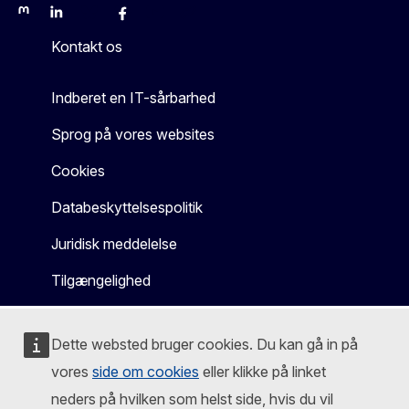
Mastodon
LinkedIn
Bluesky
Facebook
Youtube
Other
Kontakt os
Indberet en IT-sårbarhed
Sprog på vores websites
Cookies
Databeskyttelsespolitik
Juridisk meddelelse
Tilgængelighed
Dette websted bruger cookies. Du kan gå in på
vores
side om cookies
eller klikke på linket
neders på hvilken som helst side, hvis du vil