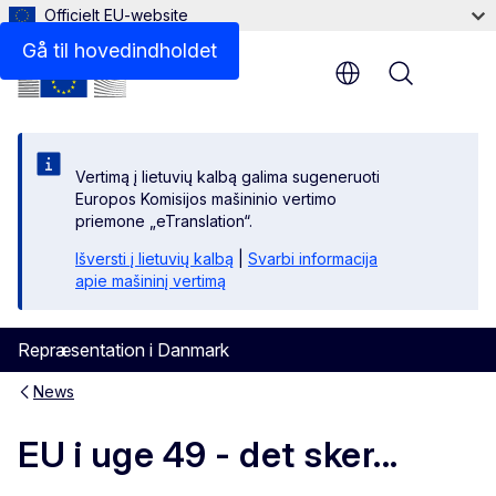
Officielt EU-website
Gå til hovedindholdet
Menu
Vertimą į lietuvių kalbą galima sugeneruoti
Europos Komisijos mašininio vertimo
priemone „eTranslation“.
Išversti į lietuvių kalbą
|
Svarbi informacija
apie mašininį vertimą
Repræsentation i Danmark
News
EU i uge 49 - det sker...