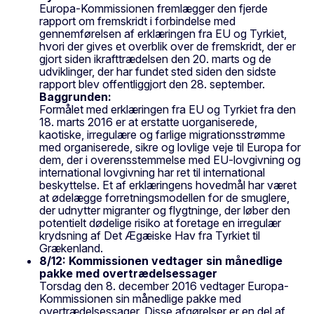
Europa-Kommissionen fremlægger den fjerde
rapport om fremskridt i forbindelse med
gennemførelsen af erklæringen fra EU og Tyrkiet,
hvori der gives et overblik over de fremskridt, der er
gjort siden ikrafttrædelsen den 20. marts og de
udviklinger, der har fundet sted siden den sidste
rapport blev offentliggjort den 28. september.
Baggrunden:
Formålet med erklæringen fra EU og Tyrkiet fra den
18. marts 2016 er at erstatte uorganiserede,
kaotiske, irregulære og farlige migrationsstrømme
med organiserede, sikre og lovlige veje til Europa for
dem, der i overensstemmelse med EU-lovgivning og
international lovgivning har ret til international
beskyttelse. Et af erklæringens hovedmål har været
at ødelægge forretningsmodellen for de smuglere,
der udnytter migranter og flygtninge, der løber den
potentielt dødelige risiko at foretage en irregulær
krydsning af Det Ægæiske Hav fra Tyrkiet til
Grækenland.
8/12: Kommissionen vedtager sin månedlige
pakke med overtrædelsessager
Torsdag den 8. december 2016 vedtager Europa-
Kommissionen sin månedlige pakke med
overtrædelsessager. Disse afgørelser er en del af