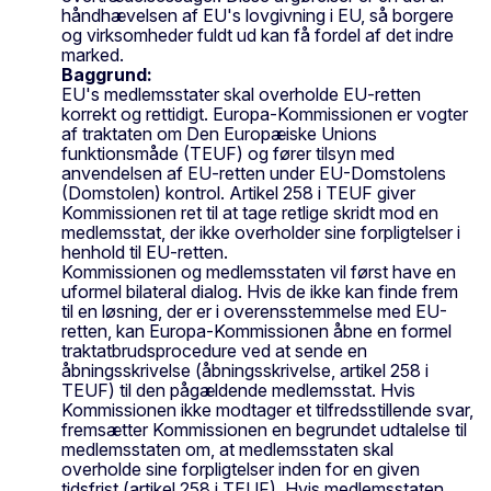
håndhævelsen af EU's lovgivning i EU, så borgere
og virksomheder fuldt ud kan få fordel af det indre
marked.
Baggrund:
EU's medlemsstater skal overholde EU-retten
korrekt og rettidigt. Europa-Kommissionen er vogter
af traktaten om Den Europæiske Unions
funktionsmåde (TEUF) og fører tilsyn med
anvendelsen af EU-retten under EU-Domstolens
(Domstolen) kontrol. Artikel 258 i TEUF giver
Kommissionen ret til at tage retlige skridt mod en
medlemsstat, der ikke overholder sine forpligtelser i
henhold til EU-retten.
Kommissionen og medlemsstaten vil først have en
uformel bilateral dialog. Hvis de ikke kan finde frem
til en løsning, der er i overensstemmelse med EU-
retten, kan Europa-Kommissionen åbne en formel
traktatbrudsprocedure ved at sende en
åbningsskrivelse (åbningsskrivelse, artikel 258 i
TEUF) til den pågældende medlemsstat. Hvis
Kommissionen ikke modtager et tilfredsstillende svar,
fremsætter Kommissionen en begrundet udtalelse til
medlemsstaten om, at medlemsstaten skal
overholde sine forpligtelser inden for en given
tidsfrist (artikel 258 i TEUF). Hvis medlemsstaten