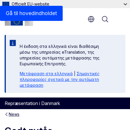
Officielt EU-website
Gå til hovedindholdet
Menu
Η έκδοση στα ελληνικά είναι διαθέσιμη
μέσω της υπηρεσίας eTranslation, της
υπηρεσίας αυτόματης μετάφρασης της
Ευρωπαϊκής Επιτροπής.
Μετάφραση στα ελληνικά
|
Σημαντικές
πληροφορίες σχετικά με την αυτόματη
μετάφραση
Repræsentation i Danmark
News