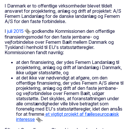
I Danmark er to offentlige virksomheder blevet tildelt
ansvaret for projektering, anlæg og drift af projektet: A/S
Femern Landanlæg for de danske landanlæg og Femern
A/S for den faste forbindelse.
I
juli 2015
godkendte Kommissionen den offentlige
finansieringsmodel for den faste jernbane- og
vejforbindelse over Femern Bælt mellem Danmark og
Tyskland i henhold til EU's statsstøtteregler.
Kommissionen fandt navnlig:
at den finansiering, der ydes Femern Landanlæg til
projektering, anlæg og drift af landanlæg i Danmark,
ikke udgør statsstøtte, og
at det ikke var nødvendigt at afgøre, om den
offentlige finansiering, der ydes Femern A/S alene til
projektering, anlæg og drift af den faste jernbane-
og vejforbindelse over Femern Bælt, udgør
statsstøtte. Det skyldes, at foranstaltningen under
alle omstændigheder ville blive betragtet som
forenelig med EU's statsstøtteregler, idet den ansås
for at fremme
et vigtigt projekt af fælleseuropæisk
interesse
.