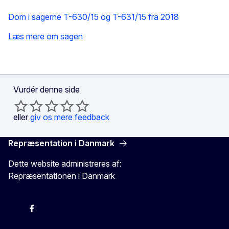
Dom i sagerne T-630/15 og T-631/15 fra 2018
Læs mere om sagen
Vurdér denne side
eller
giv os mere feedback
Repræsentation i Danmark
Dette website administreres af:
Repræsentationen i Danmark
-
-
-
X