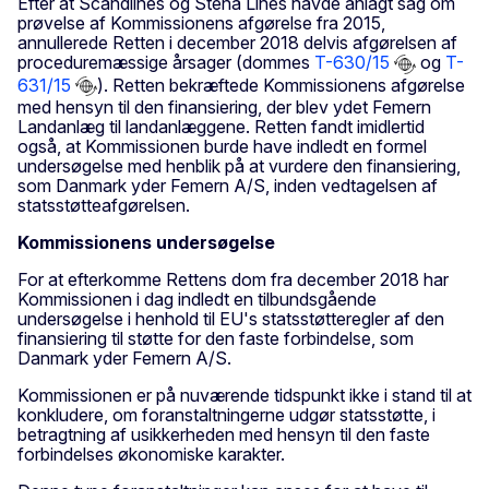
Efter at Scandlines og Stena Lines havde anlagt sag om
prøvelse af Kommissionens afgørelse fra 2015,
annullerede Retten i december 2018 delvis afgørelsen af
proceduremæssige årsager (dommes
T-630/15
og
T-
631/15
). Retten bekræftede Kommissionens afgørelse
med hensyn til den finansiering, der blev ydet Femern
Landanlæg til landanlæggene. Retten fandt imidlertid
også, at Kommissionen burde have indledt en formel
undersøgelse med henblik på at vurdere den finansiering,
som Danmark yder Femern A/S, inden vedtagelsen af
statsstøtteafgørelsen.
Kommissionens undersøgelse
For at efterkomme Rettens dom fra december 2018 har
Kommissionen i dag indledt en tilbundsgående
undersøgelse i henhold til EU's statsstøtteregler af den
finansiering til støtte for den faste forbindelse, som
Danmark yder Femern A/S.
Kommissionen er på nuværende tidspunkt ikke i stand til at
konkludere, om foranstaltningerne udgør statsstøtte, i
betragtning af usikkerheden med hensyn til den faste
forbindelses økonomiske karakter.