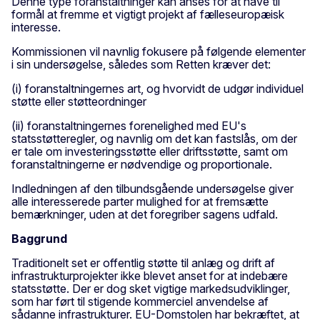
Denne type foranstaltninger kan anses for at have til
formål at fremme et vigtigt projekt af fælleseuropæisk
interesse.
Kommissionen vil navnlig fokusere på følgende elementer
i sin undersøgelse, således som Retten kræver det:
(i) foranstaltningernes art, og hvorvidt de udgør individuel
støtte eller støtteordninger
(ii) foranstaltningernes forenelighed med EU's
statsstøtteregler, og navnlig om det kan fastslås, om der
er tale om investeringsstøtte eller driftsstøtte, samt om
foranstaltningerne er nødvendige og proportionale.
Indledningen af den tilbundsgående undersøgelse giver
alle interesserede parter mulighed for at fremsætte
bemærkninger, uden at det foregriber sagens udfald.
Baggrund
Traditionelt set er offentlig støtte til anlæg og drift af
infrastrukturprojekter ikke blevet anset for at indebære
statsstøtte. Der er dog sket vigtige markedsudviklinger,
som har ført til stigende kommerciel anvendelse af
sådanne infrastrukturer. EU-Domstolen har bekræftet, at