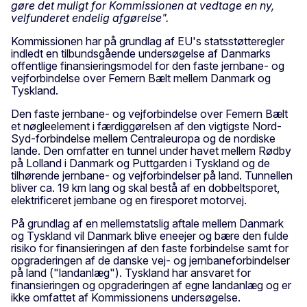
gøre det muligt for Kommissionen at vedtage en ny,
velfunderet endelig afgørelse".
Kommissionen har på grundlag af EU's statsstøtteregler
indledt en tilbundsgående undersøgelse af Danmarks
offentlige finansieringsmodel for den faste jernbane- og
vejforbindelse over Femern Bælt mellem Danmark og
Tyskland.
Den faste jernbane- og vejforbindelse over Femern Bælt
et nøgleelement i færdiggørelsen af den vigtigste Nord-
Syd-forbindelse mellem Centraleuropa og de nordiske
lande. Den omfatter en tunnel under havet mellem Rødby
på Lolland i Danmark og Puttgarden i Tyskland og de
tilhørende jernbane- og vejforbindelser på land. Tunnellen
bliver ca. 19 km lang og skal bestå af en dobbeltsporet,
elektrificeret jernbane og en firesporet motorvej.
På grundlag af en mellemstatslig aftale mellem Danmark
og Tyskland vil Danmark blive eneejer og bære den fulde
risiko for finansieringen af den faste forbindelse samt for
opgraderingen af de danske vej- og jernbaneforbindelser
på land ("landanlæg"). Tyskland har ansvaret for
finansieringen og opgraderingen af egne landanlæg og er
ikke omfattet af Kommissionens undersøgelse.