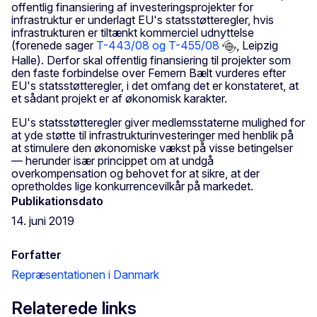
offentlig finansiering af investeringsprojekter for
infrastruktur er underlagt EU's statsstøtteregler, hvis
infrastrukturen er tiltænkt kommerciel udnyttelse
(forenede sager
T-443/08 og T-455/08
, Leipzig
Halle). Derfor skal offentlig finansiering til projekter som
den faste forbindelse over Femern Bælt vurderes efter
EU's statsstøtteregler, i det omfang det er konstateret, at
et sådant projekt er af økonomisk karakter.
EU's statsstøtteregler giver medlemsstaterne mulighed for
at yde støtte til infrastrukturinvesteringer med henblik på
at stimulere den økonomiske vækst på visse betingelser
— herunder især princippet om at undgå
overkompensation og behovet for at sikre, at der
opretholdes lige konkurrencevilkår på markedet.
Publikationsdato
14. juni 2019
Forfatter
Repræsentationen i Danmark
Relaterede links