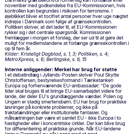
november med godkendelse fra EU-Kommissionen, hvis
kontrollen kan begrundes i risikoen for terrorisme. I
øjeblikket bliver et tocifret antal personer hver uge nægtet
indrejse i Danmark som følge af grænsekontrollen.
Politiken skriver, at det lader til, at EU-Kommissionen
rykker sig i det centrale spørgsmål. Kommissionen
fremlægger i morgen et forslag, der ser ud til at gøre det
muligt for medlemslandene at forlænge grænsekontrollen i
op til fem år.
Kilder: Kristeligt Dagblad, s. 1, 3; Politiken, s. 4;
MetroXpress, s. 6; Berlingske, s. 6, 15
Interne anliggender: Merkel har brug for støtte
I et debatindlæg i Jyllands-Posten skriver Poul Skytte
Christoffersen, bestyrelsesformand i Tænketanken
Europa og forhenværende EU-ambassadør: ”De gode
tider skal bruges til at bringe EU-samarbejdet videre for
lande, der deler EU's grundlæggende værdier. Polen og
Ungarn er stadig smertensbørn. EU har brug for praktiske
løsninger på konkrete problemer, og ikke på
traktatændringer eller institutionelle fantasier. Og
målsætningen bør være et samlet EU - ikke Europa i to
hastigheder eller i koncentriske cirkler. Der kan blive brug
for differentiering af praktiske grunde. Når EU-landene
(minus Danmark) nu går i gang med et øget