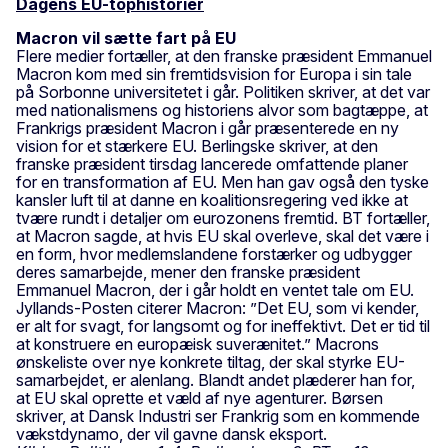
Dagens EU-tophistorier
Macron vil sætte fart på EU
Flere medier fortæller, at den franske præsident Emmanuel
Macron kom med sin fremtidsvision for Europa i sin tale
på Sorbonne universitetet i går. Politiken skriver, at det var
med nationalismens og historiens alvor som bagtæppe, at
Frankrigs præsident Macron i går præsenterede en ny
vision for et stærkere EU. Berlingske skriver, at den
franske præsident tirsdag lancerede omfattende planer
for en transformation af EU. Men han gav også den tyske
kansler luft til at danne en koalitionsregering ved ikke at
tvære rundt i detaljer om eurozonens fremtid. BT fortæller,
at Macron sagde, at hvis EU skal overleve, skal det være i
en form, hvor medlemslandene forstærker og udbygger
deres samarbejde, mener den franske præsident
Emmanuel Macron, der i går holdt en ventet tale om EU.
Jyllands-Posten citerer Macron: ”Det EU, som vi kender,
er alt for svagt, for langsomt og for ineffektivt. Det er tid til
at konstruere en europæisk suverænitet.” Macrons
ønskeliste over nye konkrete tiltag, der skal styrke EU-
samarbejdet, er alenlang. Blandt andet plæderer han for,
at EU skal oprette et væld af nye agenturer. Børsen
skriver, at Dansk Industri ser Frankrig som en kommende
vækstdynamo, der vil gavne dansk eksport.