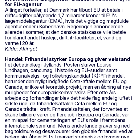
for EU-agentur
Altinget fortæller, at Danmark har tilbudt EU at betale i
driftsudgifter pålydende 1,7 milliarder kroner til EU's
lægemiddelagentur (EMA), hvis det vigtige og magtfulde
agentur ender i København. Regeringen annoncerede
allerede i sommer, at den danske statskasse ville betale
for blandt andet husleje, drift, it-faciliteter, el, vand og
varme i 20 år.
Kilde: Altinget
Handel: Frihandel styrker Europa og giver velstand
I et debatindlæg i Jyllands-Posten skriver Louise
Lindhagen, cand.mag. i historie og EU-studier samt
kommunalvalgs- og folketingskandidat (K): ”Frihandel,
herunder den nyligt indgåede Ceta-aftale mellem EU og
Canada, er ikke et teoretisk projekt, men en åbning af nye
muligheder for europæiskerhvervsliv. Efter otte års
arbejde og forhandlinger blev det hvide flag endelig luftet i
sidste uge, da frihandelsaftalen Ceta mellem EU og
Canada trådte i kraft. Frihandelsaftalen, der forventes at
skabe billigere varer og flere job i Europa og Canada, var
en milepæl for cementeringen af EU's rolle i fremtidens
internationale samfund. Mens andre lande graver sig ned
bag toldmure og desavouerer den globale frihandel ved at
isolere sig, åbner EU sit marked strategisk og bygger nye