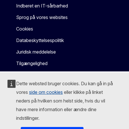
Indberet en IT-sårbarhed
Sprog på vores websites
Cookies
Databeskyttelsespolitik
Juridisk meddelelse
Tilgængelighed
Dette websted bruger cookies. Du kan gå in på
vores
side om cookies
eller klikke på linket
neders på hvilken som helst side, hvis du vil
have mere information eller ændre dine
indstillinger.