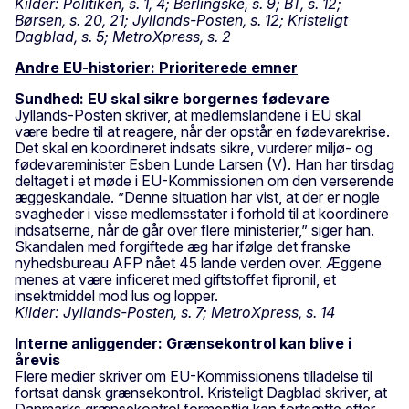
Kilder: Politiken, s. 1, 4; Berlingske, s. 9; BT, s. 12;
Børsen, s. 20, 21; Jyllands-Posten, s. 12; Kristeligt
Dagblad, s. 5; MetroXpress, s. 2
Andre EU-historier: Prioriterede emner
Sundhed: EU skal sikre borgernes fødevare
Jyllands-Posten skriver, at medlemslandene i EU skal
være bedre til at reagere, når der opstår en fødevarekrise.
Det skal en koordineret indsats sikre, vurderer miljø- og
fødevareminister Esben Lunde Larsen (V). Han har tirsdag
deltaget i et møde i EU-Kommissionen om den verserende
æggeskandale. ”Denne situation har vist, at der er nogle
svagheder i visse medlemsstater i forhold til at koordinere
indsatserne, når de går over flere ministerier,” siger han.
Skandalen med forgiftede æg har ifølge det franske
nyhedsbureau AFP nået 45 lande verden over. Æggene
menes at være inficeret med giftstoffet fipronil, et
insektmiddel mod lus og lopper.
Kilder: Jyllands-Posten, s. 7; MetroXpress, s. 14
Interne anliggender: Grænsekontrol kan blive i
årevis
Flere medier skriver om EU-Kommissionens tilladelse til
fortsat dansk grænsekontrol. Kristeligt Dagblad skriver, at
Danmarks grænsekontrol formentlig kan fortsætte efter