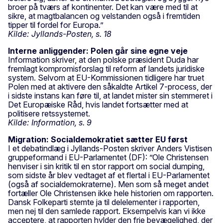
broer på tværs af kontinenter. Det kan være med til at
sikre, at magtbalancen og velstanden også i fremtiden
tipper til fordel for Europa.”
Kilde: Jyllands-Posten, s. 18
Interne anliggender: Polen går sine egne veje
Information skriver, at den polske præsident Duda har
fremlagt kompromisforslag til reform af landets juridiske
system. Selvom at EU-Kommissionen tidligere har truet
Polen med at aktivere den såkaldte Artikel 7-process, der
i sidste instans kan føre til, at landet mister sin stemmeret i
Det Europæiske Råd, hvis landet fortsætter med at
politisere retssystemet.
Kilde: Information, s. 9
Migration: Socialdemokratiet sætter EU først
I et debatindlæg i Jyllands-Posten skriver Anders Vistisen
gruppeformand i EU-Parlamentet (DF): ”Ole Christensen
henviser i sin kritik til en stor rapport om social dumping,
som sidste år blev vedtaget af et flertal i EU-Parlamentet
(også af socialdemokraterne). Men som så meget andet
fortæller Ole Christensen ikke hele historien om rapporten.
Dansk Folkeparti stemte ja til delelementer i rapporten,
men nej til den samlede rapport. Eksempelvis kan vi ikke
acceptere, at rapporten hylder den frie bevægelighed, der