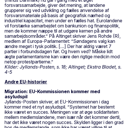
forsvarssamarbejde, giver det mening, at landene
grupperer sig ved udvikling og fælles anvendelse af
forsvarsmateriale på basis af geografisk nærhed og
industriel kapacitet, men under en fælles hat. Eurolandene
vil forstærke samarbejdet om bankunion og finanspolitik,
men de kommer næppe til at udgøre kernen på andre
samarbejdsområder.” På Altinget skriver Jens Rohde (R),
medlem af Europa-Parlamentet: ”Søndagens valg kan
ændre meget i tysk politik. […] Der har aldrig været 7
partier i forbundsdagen før. Og hvem ved? Måske lidt
ægte parlamentarisme kan være den rigtige medicin mod
netop protestpartierne.”
Kilder: Jyllands-Posten, s. 18; Altinget; Ekstra Bladet, s.
4-5
Andre EU-historier
Migration: EU-Kommissionen kommer med
asyludspil
Jyllands-Posten skriver, at EU-Kommissionen i dag
kommer med et nyt asyludspil. ”Systemet har bestemt
ikke været en succes. Meningen var at øge solidariteten
mellem medlemslandene, men især når det kommer dertil,
har det ikke været nogen succes. Skylden ligger i den grad
hos de medlemslande, som ikke har været villige til at