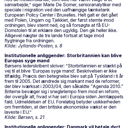
samarbejde,” siger Marie De Somer, senioranalytiker med
speciale i migration ved den uafhængige tænketank
European Policy Center i Bruxelles. Helt galt er det gået
med Polen, Ungarn og Tjekkiet, der først stemte imod
ordningen, blev stemt ned, og så forsøgte at få EU-
Domstolen til at erklære den ugyldig. Den gik heller ikke.
Alligevel nægter de tre lande fortsat at tage imod
flygtninge fra ordningen.
Kilde: Jyllands-Posten, s. 8
Institutionelle anliggender: Storbritannien kan blive
Europas syge mand
Børsens lederskribent skriver: ”Storbritannien er stærkt på
vej til at blive ’Europas syge mand’. Beskrivelsen er ikke
tilfældig. Præcis den betegnelse blev sat på Tyskland i ti år
frem til 2005. Det ændrede sig markant med de reformer,
der blev iværksat i 2003/04, den såkaldte "Agenda 2010."
Briterne bevæger sig i snegletempo frem mod en reform,
der overgår alt, hvad vi har set i Europa siden Jerntæppets
fald. Udmeldelsen af EU. Foreløbig betyder usikkerheden
om fremtiden, at den britiske økonomiske vækst er den
laveste i EU.”
Kilde: Børsen, s. 21
Institutionelle anliggender: Danmark vil betale dyrt