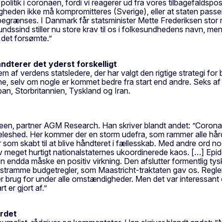
politik i coronaen, fordi vi reagerer ud fra vores tilbagefaldsp
ligheden ikke må kompromitteres (Sverige), eller at staten pas
begrænses. I Danmark får statsminister Mette Frederiksen stor 
undssind stiller nu store krav til os i folkesundhedens navn, m
r det forsømte.”
dterer det yderst forskelligt
 hvem af verdens statsledere, der har valgt den rigtige strategi
derne, selv om nogle er kommet bedre fra start end andre. Seks 
pan, Storbritannien, Tyskland og Iran.
n, partner AGM Research. Han skriver blandt andet: ”Corona-ep
eleshed. Her kommer der en storm udefra, som rammer alle hårdt
r som skabt til at blive håndteret i fællesskab. Med andre ord 
ev meget hurtigt nationalstaternes ukoordinerede kaos. […] Epide
n endda måske en positiv virkning. Den afslutter formentlig tysk
 stramme budgetregler, som Maastricht-traktaten gav os. Regler
er brug for under alle omstændigheder. Men det var interessant o
 er gjort af.”
ordet