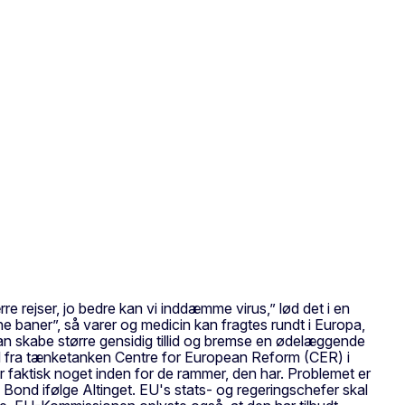
rejser, jo bedre kan vi inddæmme virus,” lød det i en
e baner”, så varer og medicin kan fragtes rundt i Europa,
an skabe større gensidig tillid og bremse en ødelæggende
ond fra tænketanken Centre for European Reform (CER) i
 faktisk noget inden for de rammer, den har. Problemet er
Bond ifølge Altinget. EU's stats- og regeringschefer skal