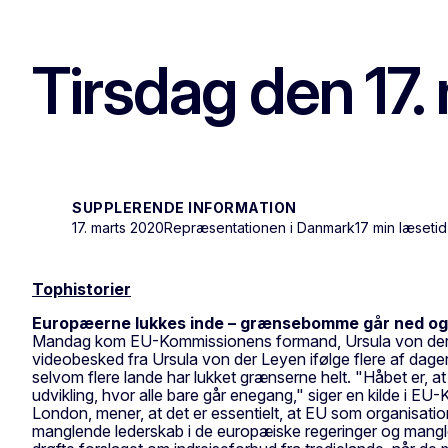
Tirsdag den 17.
SUPPLERENDE INFORMATION
17. marts 2020
Repræsentationen i Danmark
17 min læsetid
Tophistorier
Europæerne lukkes inde – grænsebomme går ned og
Mandag kom EU-Kommissionens formand, Ursula von der Leye
videobesked fra Ursula von der Leyen ifølge flere af dage
selvom flere lande har lukket grænserne helt. "Håbet er, 
udvikling, hvor alle bare går enegang," siger en kilde i 
London, mener, at det er essentielt, at EU som organisati
manglende lederskab i de europæiske regeringer og manglen