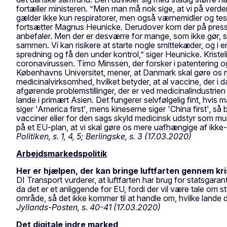
fortæller ministeren. ”Men man må nok sige, at vi på verd
gælder ikke kun respiratorer, men også værnemidler og tes
fortsætter Magnus Heunicke. Derudover kom der på pressemø
anbefaler. Men der er desværre for mange, som ikke gør, 
sammen. Vi kan risikere at starte nogle smittekæder, og 
spredning og få den under kontrol,” siger Heunicke. Kristeli
coronavirussen. Timo Minssen, der forsker i patentering og
Københavns Universitet, mener, at Danmark skal gøre os me
medicinalvirksomhed, hvilket betyder, at al vaccine, der i
afgørende problemstillinger, der er ved medicinalindustrien
lande i primært Asien. Det fungerer selvfølgelig fint, hvi
siger 'America first', mens kineserne siger 'China first', s
vacciner eller for den sags skyld medicinsk udstyr som mun
på et EU-plan, at vi skal gøre os mere uafhængige af ikk
Politiken, s. 1, 4, 5; Berlingske, s. 3 (17.03.2020)
Arbejdsmarkedspolitik
Her er hjælpen, der kan bringe luftfarten gennem kr
DI Transport vurderer, at luftfarten har brug for statsgara
da det er et anliggende for EU, fordi der vil være tale om st
område, så det ikke kommer til at handle om, hvilke lande d
Jyllands-Posten, s. 40-41 (17.03.2020)
Det digitale indre marked