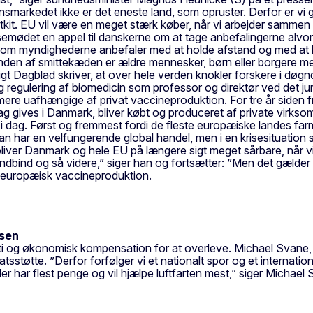
ensmarkedet ikke er det eneste land, som opruster. Derfor er 
tkit. EU vil være en meget stærk køber, når vi arbejder sammen 
det en appel til danskerne om at tage anbefalingerne alvorligt
som myndighederne anbefaler med at holde afstand og med at ho
i enden af smittekæden er ældre mennesker, børn eller borgere
gt Dagblad skriver, at over hele verden knokler forskere i døgnd
 regulering af biomedicin som professor og direktør ved det ju
re uafhængige af privat vaccineproduktion. For tre år siden fr
 dag gives i Danmark, bliver købt og produceret af private virks
 i dag. Først og fremmest fordi de fleste europæiske landes far
s man har en velfungerende global handel, men i en krisesituati
å bliver Danmark og hele EU på længere sigt meget sårbare, når vi
dbind og så videre,” siger han og fortsætter: ”Men det gælder i
e-europæisk vaccineproduktion.
isen
nti og økonomisk kompensation for at overleve. Michael Svane, de
atsstøtte. ”Derfor forfølger vi et nationalt spor og et internati
er har flest penge og vil hjælpe luftfarten mest,” siger Michael