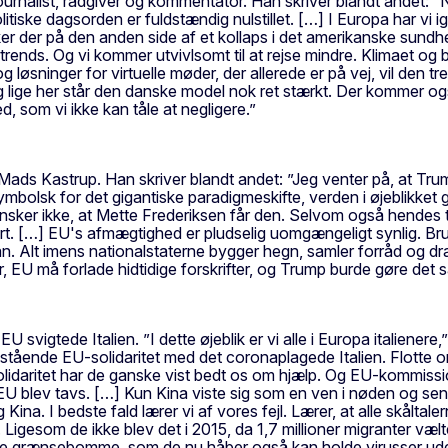
ournalist, rådgiver og kommentator. Han skriver blandt andet: ”N
e dagsorden er fuldstændig nulstillet. […] I Europa har vi igen
r der på den anden side af et kollaps i det amerikanske sundhe
 trends. Og vi kommer utvivlsomt til at rejse mindre. Klimaet og
 løsninger for virtuelle møder, der allerede er på vej, vil den
ge her står den danske model nok ret stærkt. Der kommer også t
, som vi ikke kan tåle at negligere.”
Mads Kastrup. Han skriver blandt andet: ”Jeg venter på, at Trum
ymbolsk for det gigantiske paradigmeskifte, verden i øjeblikke
ønsker ikke, at Mette Frederiksen får den. Selvom også hendes ti
t. […] EU's afmægtighed er pludselig uomgængeligt synlig. Bru
rdan. Alt imens nationalstaterne bygger hegn, samler forråd og 
fter, EU må forlade hidtidige forskrifter, og Trump burde gøre det
a EU svigtede Italien. ”I dette øjeblik er vi alle i Europa itali
ed stående EU-solidaritet med det coronaplagede Italien. Flott
isk solidaritet har de ganske vist bedt os om hjælp. Og EU-kommi
 blev tavs. […] Kun Kina viste sig som en ven i nøden og sendte 
. I bedste fald lærer vi af vores fejl. Lærer, at alle skåltalern
. Ligesom de ikke blev det i 2015, da 1,7 millioner migranter væ
de grænsebomme, som de nu håber også kan holde virusser ude.