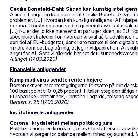
Cecilie Bonefeld-Dahl: Sådan kan kunstig intellige
Altinget bringer en kommentar af Cecilia Bonefeld-Dahl, ge
problemer. […] Hvordan kan kunstig intelligens (AI) hjælp
corona. I første omgang ved at gennemtrawle kolossale da
[…] Nu er det jo ikke mere end et par uger siden, at EU-K
specifikke strategier for, hvordan vi skal gå til udviklin
den del af EU-budgettet, der er øremærket til den digitale se
mindre kom det bag på mig, at jeg i hvidpapiret om AI sku
angst for AI. Som vi allerede har set det i sundhedsvæsen
Altinget (17.03.2020)
Finansielle anliggender
Kamp mod virus sendte renten højere
Børsen skriver, at rentestigningerne fortsatte på det d
100 basispoint til 0-0,25 procent. I Italien steg den tiåri
Europæiske Centralbank, Christine Lagarde, torsdag sagde
Børsen, s. 25 (17.03.2020)
Institutionelle anliggender
Corona i krydsfeltet mellem politik og jura
Politiken bringer en kronik af Jonas Christoffersen, advokat
hvordan vi sørger for balance mellem frihed og sundhed. M