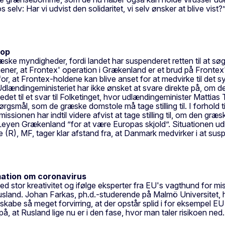
s selv: Har vi udvist den solidaritet, vi selv ønsker at blive vist?
top
ke myndigheder, fordi landet har suspenderet retten til at søge 
, mener, at Frontex' operation i Grækenland er et brud på Fron
ko for, at Frontex-holdene kan blive anset for at medvirke til d
. Udlændingeministeriet har ikke ønsket at svare direkte på, om
det til et svar til Folketinget, hvor udlændingeminister Mattias
ørgsmål, som de græske domstole må tage stilling til. I forhold
sionen har indtil videre afvist at tage stilling til, om den græ
en Grækenland ”for at være Europas skjold”. Situationen udløser
R), MF, tager klar afstand fra, at Danmark medvirker i at su
mation om coronavirus
d stor kreativitet og ifølge eksperter fra EU's vagthund for m
usland. Johan Farkas, ph.d.-studerende på Malmö Universitet, hv
skabe så meget forvirring, at der opstår splid i for eksempel EU 
, at Rusland lige nu er i den fase, hvor man taler risikoen ned.