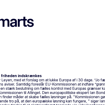
 marts
 friheden indskrænkes
n, med et forslag om at lukke Europa af i 30 dage. ”Jo færre 
ns aviser. Samtidig foreslår EU-Kommissionen at indføre ”grønn
at en stærk beslutning om fælles kontrol med Europas grænser k
EU-Kommissionen til Altinget. Den europapolitiske ekspert Ian B
on finder måder at skabe fælles løsninger på. "Kommissionen gør
de tro på, at den europæiske løsning kan fungere, " siger Ian 