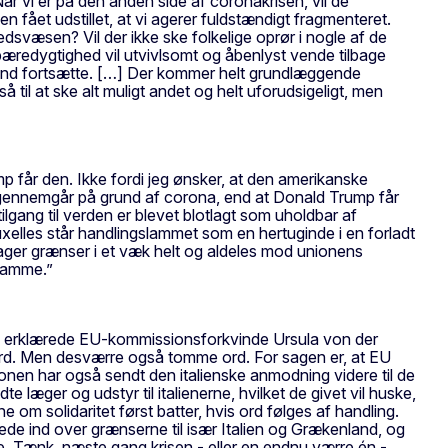
år vi er på den anden side af coronakrisen, vil de
 fået udstillet, at vi agerer fuldstændigt fragmenteret.
dsvæsen? Vil der ikke ske folkelige oprør i nogle af de
 bæredygtighed vil utvivlsomt og åbenlyst vende tilbage
 trend fortsætte. […] Der kommer helt grundlæggende
il at ske alt muligt andet og helt uforudsigeligt, men
p får den. Ikke fordi jeg ønsker, at den amerikanske
t gennemgår på grund af corona, end at Donald Trump får
lgang til verden er blevet blotlagt som uholdbar af
xelles står handlingslammet som en hertuginde i en forladt
drager grænser i et væk helt og aldeles mod unionens
 samme.”
enere,” erklærede EU-kommissionsforkvinde Ursula von der
e ord. Men desværre også tomme ord. For sagen er, at EU
ssionen har også sendt den italienske anmodning videre til de
læger og udstyr til italienerne, hvilket de givet vil huske,
e om solidaritet først batter, hvis ord følges af handling.
ltede ind over grænserne til især Italien og Grækenland, og
 Tænk, næste gang krisen - eller en endnu værre én -