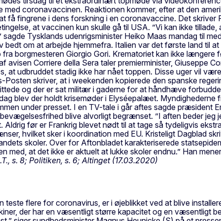
e mødes tirsdag til et ekstraordinært topmøde via videokonferen
ejde med coronavaccinen. Reaktionen kommer, efter at den amer
få fingrene i dens forskning i en coronavaccine. Det skriver Pol
ngelse, at vaccinen kun skulle gå til USA. ”Vi kan ikke tillade, 
” sagde Tysklands udenrigsminister Heiko Maas mandag til med
 bedt om at arbejde hjemmefra. Italien var det første land ti
åb fra borgmesteren Giorgio Gori. Krematoriet kan ikke længere 
 avisen Corriere della Sera taler premierminister, Giuseppe Con
os, at udbruddet stadig ikke har nået toppen. Disse uger vil væ
nds-Posten skriver, at i weekenden kopierede den spanske regering
ede og der er sat militær i gaderne for at håndhæve forbuddet 
ag blev der holdt krisemøder i Elyséepalæet. Myndighederne fryg
e sammen under presset. I en TV-tale i går aftes sagde præsident 
vægelsesfrihed blive alvorligt begrænset. ”I aften beder jeg jer
Aldrig før er Frankrig blevet nødt til at tage så tydeligvis ekstra
ænser, hvilket sker i koordination med EU. Kristeligt Dagblad sk
andets skoler. Over for Aftonbladet karakteriserede statsepid
en med, at det ikke er aktuelt at lukke skoler endnu.” Han mener 
T., s. 8; Politiken, s. 6; Altinget (17.03.2020)
n teste flere for coronavirus, er i øjeblikket ved at blive insta
er, der har en væsentligt større kapacitet og en væsentligt bedr
st,” siger sundhedsminister Magnus Heunicke (S) på et pressemø