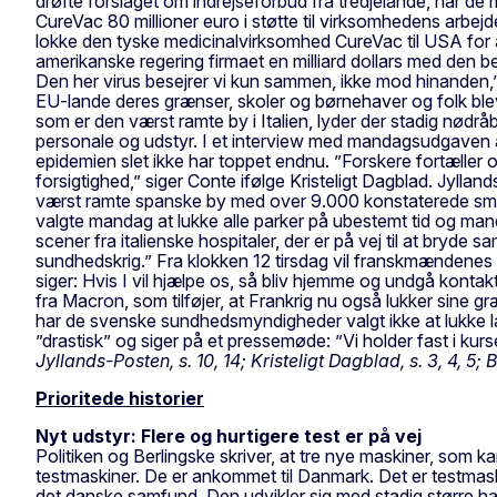
drøfte forslaget om indrejseforbud fra tredjelande, når d
CureVac 80 millioner euro i støtte til virksomhedens arb
lokke den tyske medicinalvirksomhed CureVac til USA for at 
amerikanske regering firmaet en milliard dollars med den beti
Den her virus besejrer vi kun sammen, ikke mod hinanden,
EU-lande deres grænser, skoler og børnehaver og folk blev
som er den værst ramte by i Italien, lyder der stadig nødr
personale og udstyr. I et interview med mandagsudgaven af
epidemien slet ikke har toppet endnu. ”Forskere fortæller 
forsigtighed,” siger Conte ifølge Kristeligt Dagblad. Jylla
værst ramte spanske by med over 9.000 konstaterede smitt
valgte mandag at lukke alle parker på ubestemt tid og mand
scener fra italienske hospitaler, der er på vej til at bryd
sundhedskrig.” Fra klokken 12 tirsdag vil franskmændenes be
siger: Hvis I vil hjælpe os, så bliv hjemme og undgå kontakt. 
fra Macron, som tilføjer, at Frankrig nu også lukker sine gr
har de svenske sundhedsmyndigheder valgt ikke at lukke l
”drastisk” og siger på et pressemøde: ”Vi holder fast i kurs
Jyllands-Posten, s. 10, 14; Kristeligt Dagblad, s. 3, 4, 5; B.
Prioritede historier
Nyt udstyr: Flere og hurtigere test er på vej
Politiken og Berlingske skriver, at tre nye maskiner, som ka
testmaskiner. De er ankommet til Danmark. Det er testmaskin
det danske samfund. Den udvikler sig med stadig større ha