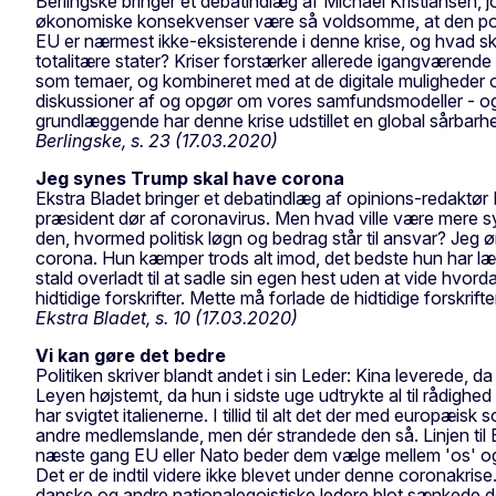
Berlingske bringer et debatindlæg af Michael Kristiansen, j
økonomiske konsekvenser være så voldsomme, at den politisk
EU er nærmest ikke-eksisterende i denne krise, og hvad ske
totalitære stater? Kriser forstærker allerede igangværende
som temaer, og kombineret med at de digitale muligheder og
diskussioner af og opgør om vores samfundsmodeller - og li
grundlæggende har denne krise udstillet en global sårbarhed
Berlingske, s. 23 (17.03.2020)
Jeg synes Trump skal have corona
Ekstra Bladet bringer et debatindlæg af opinions-redaktør 
præsident dør af coronavirus. Men hvad ville være mere s
den, hvormed politisk løgn og bedrag står til ansvar? Jeg 
corona. Hun kæmper trods alt imod, det bedste hun har lær
stald overladt til at sadle sin egen hest uden at vide hvo
hidtidige forskrifter. Mette må forlade de hidtidige forskri
Ekstra Bladet, s. 10 (17.03.2020)
Vi kan gøre det bedre
Politiken skriver blandt andet i sin Leder: Kina leverede, d
Leyen højstemt, da hun i sidste uge udtrykte al til rådigh
har svigtet italienerne. I tillid til alt det der med europæ
andre medlemslande, men dér strandede den så. Linjen til EU
næste gang EU eller Nato beder dem vælge mellem 'os' og Kina
Det er de indtil videre ikke blevet under denne coronakrise
danske og andre nationalegoistiske ledere blot sænkede 