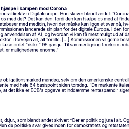
ns hjælpe i kampen mod Corona
neraldirektør i Digitaleurope. Hun skriver blandt andet: ”Coron
e os med det? Det kan den, fordi den kan hjælpe os med at finde
tabaser med medicin, hvori der måske kan ligge et svar på, hvo
ommissionen lancerede sin plan for det digitale Europa. I den 
gen og anvendelsen af AI, og hvordan vi kan få mest muligt ud af
ktor, i forvejen alt, alt for lille. […] Kommissionen vil gerne b
lle læse ordet "risiko" 95 gange. Til sammenligning forekom or
et, er mulighederne enorme.”
anske obligationsmarked mandag, selv om den amerikanske centr
ge rente med hele 84 basispoint siden torsdag. “De markante ital
, at det ikke er ECB's opgave at inddæmme rentespænd,” siger
, dr.jur., som blandt andet skriver: ”Der er politik og jura i alt
en de politiske svar gives inden for demokratiets og retsstaten