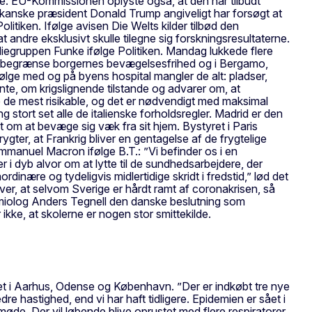
ce. EU-Kommissionen oplyste også, at den har tilbudt
ikanske præsident Donald Trump angiveligt har forsøgt at
itiken. Ifølge avisen Die Welts kilder tilbød den
at andre eksklusivt skulle tilegne sig forskningsresultaterne.
iegruppen Funke ifølge Politiken. Mandag lukkede flere
l at begrænse borgernes bevægelsesfrihed og i Bergamo,
følge med og på byens hospital mangler de alt: pladser,
te, om krigslignende tilstande og advarer om, at
re de mest risikable, og det er nødvendigt med maksimal
 stort set alle de italienske forholdsregler. Madrid er den
om at bevæge sig væk fra sit hjem. Bystyret i Paris
ter, at Frankrig bliver en gentagelse af de frygtelige
Emmanuel Macron ifølge B.T.: ”Vi befinder os i en
 i dyb alvor om at lytte til de sundhedsarbejdere, der
ordinære og tydeligvis midlertidige skridt i fredstid,” lød det
river, at selvom Sverige er hårdt ramt af coronakrisen, så
emiolog Anders Tegnell den danske beslutning som
ikke, at skolerne er nogen stor smittekilde.
lleret i Aarhus, Odense og København. ”Der er indkøbt tre nye
e hastighed, end vi har haft tidligere. Epidemien er sået i
de. Der vil løbende blive oprustet med flere respiratorer,