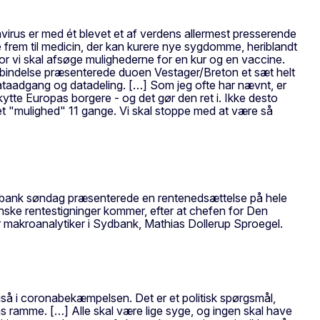
avirus er med ét blevet et af verdens allermest presserende
 frem til medicin, der kan kurere nye sygdomme, heriblandt
r vi skal afsøge mulighederne for en kur og en vaccine.
forbindelse præsenterede duoen Vestager/Breton et sæt helt
 dataadgang og datadeling. […] Som jeg ofte har nævnt, er
eskytte Europas borgere - og det gør den ret i. Ikke desto
det "mulighed" 11 gange. Vi skal stoppe med at være så
albank søndag præsenterede en rentenedsættelse på hele
ienske rentestigninger kommer, efter at chefen for Den
 makroanalytiker i Sydbank, Mathias Dollerup Sproegel.
. Også i coronabekæmpelsen. Det er et politisk spørgsmål,
s ramme. […] Alle skal være lige syge, og ingen skal have