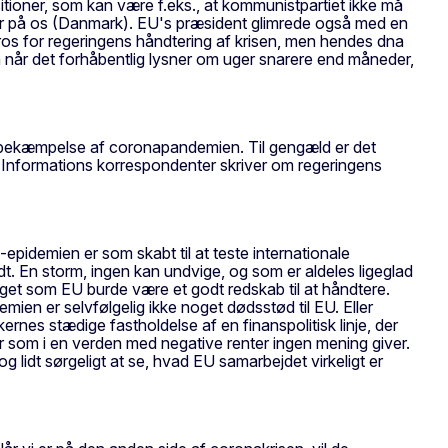
ositioner, som kan være f.eks., at kommunistpartiet ikke må
ser på os (Danmark). EU's præsident glimrede også med en
ros for regeringens håndtering af krisen, men hendes dna
en når det forhåbentlig lysner om uger snarere end måneder,
 for bekæmpelse af coronapandemien. Til gengæld er det
af Informations korrespondenter skriver om regeringens
idemien er som skabt til at teste internationale
. En storm, ingen kan undvige, og som er aldeles ligeglad
noget som EU burde være et godt redskab til at håndtere.
mien er selvfølgelig ikke noget dødsstød til EU. Eller
ernes stædige fastholdelse af en finanspolitisk linje, der
 som i en verden med negative renter ingen mening giver.
g lidt sørgeligt at se, hvad EU samarbejdet virkeligt er