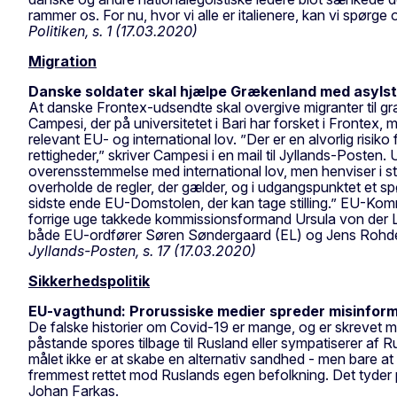
rammer os. For nu, hvor vi alle er italienere, kan vi spørge o
Politiken, s. 1 (17.03.2020)
Migration
Danske soldater skal hjælpe Grækenland med asyls
At danske Frontex-udsendte skal overgive migranter til græs
Campesi, der på universitetet i Bari har forsket i Frontex
relevant EU- og international lov. ”Der er en alvorlig risi
rettigheder,” skriver Campesi i en mail til Jyllands-Posten
overensstemmelse med international lov, men henviser i ste
overholde de regler, der gælder, og i udgangspunktet et sp
sidste ende EU-Domstolen, der kan tage stilling.” EU-Kommis
forrige uge takkede kommissionsformand Ursula von der Ley
både EU-ordfører Søren Søndergaard (EL) og Jens Rohde (
Jyllands-Posten, s. 17 (17.03.2020)
Sikkerhedspolitik
EU-vagthund: Prorussiske medier spreder misinfor
De falske historier om Covid-19 er mange, og er skrevet me
påstande spores tilbage til Rusland eller sympatiserer af R
målet ikke er at skabe en alternativ sandhed - men bare at 
fremmest rettet mod Ruslands egen befolkning. Det tyder på
Johan Farkas.