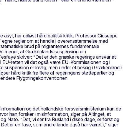
”
asyl, har udløst hård politisk kritik. Professor Giuseppe
tex' egne regler om at handle i overensstemmelse med
et systematiske brud på migranternes fundamentale
 den mener, at Grækenlands suspension er i
 Tesfaye skriver: ”Det er den græske regerings ansvar at
 til EU-retten vil det også være EU-Kommissionen og i
ske suspension er lovlig, men under et besøg i Grækenland i
 hård kritik fra flere af regeringens støttepartier og
spendere Flygtningekonventionen.
isinformation og det hollandske forsvarsministerium kan de
or han forsker i misinformation, siger på Altinget, at
og Nato. ”Det, vi ser fra Rusland i disse dage, er først og
 Det er en fase, som andre lande også har været i," siger