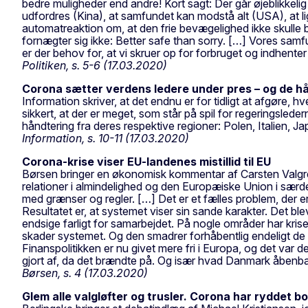
bedre muligheder end andre! Kort sagt: Der går øjeblikkelig 
udfordres (Kina), at samfundet kan modstå alt (USA), at 
automatreaktion om, at den frie bevægelighed ikke skulle 
fornægter sig ikke: Better safe than sorry. […] Vores samf
er der behov for, at vi skruer op for forbruget og indhente
Politiken, s. 5-6 (17.03.2020)
Corona sætter verdens ledere under pres – og de hån
Information skriver, at det endnu er for tidligt at afgøre,
sikkert, at der er meget, som står på spil for regeringsle
håndtering fra deres respektive regioner: Polen, Italien, Ja
Information, s. 10-11 (17.03.2020)
Corona-krise viser EU-landenes mistillid til EU
Børsen bringer en økonomisk kommentar af Carsten Valgree
relationer i almindelighed og den Europæiske Union i særd
med grænser og regler. […] Det er et fælles problem, der e
Resultatet er, at systemet viser sin sande karakter. Det bl
endsige farligt for samarbejdet. På nogle områder har krise
skader systemet. Og den smadrer forhåbentlig endeligt de
Finanspolitikken er nu givet mere fri i Europa, og det var d
gjort af, da det brændte på. Og især hvad Danmark åbenbart
Børsen, s. 4 (17.03.2020)
Glem alle valgløfter og trusler. Corona har ryddet b