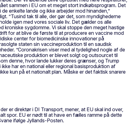
vi gået sammen i EU om et meget stort indkøbsprogram. Det
i de enkelte lande og ikke arbejder mod hinanden,”
. ”Tusind tak til alle, der gør det, som myndighederne
lde igen med vores sociale liv. Det gælder os alle
 med kroniske sygdomme. Vi skal stoppe den meget hastige
rift for at blive de første til at producere en vaccine mod
ridiske center for biomedicinske innovationer på
asolgte staten sin vaccineproduktion til en saudisk
omheder. ”Coronakrisen viser med al tydelighed nogle af de
maceutiske produktion er blevet solgt og outsourcet til
on som denne, hvor lande lukker deres grænser, og Trump
 ikke har en national eller regional basisproduktion af
kke kun på et nationalt plan. Måske er det faktisk snarere
r er direktør i DI Transport, mener, at EU skal ind over,
onalt spor. EU er nødt til at have en fælles ramme på dette
 Svane ifølge Jyllands-Posten.