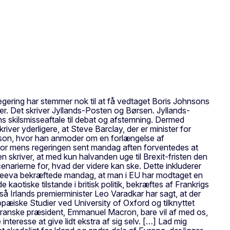
regering har stemmer nok til at få vedtaget Boris Johnsons
ber. Det skriver Jyllands-Posten og Børsen. Jyllands-
s skilsmisseaftale til debat og afstemning. Dermed
kriver yderligere, at Steve Barclay, der er minister for
nson, hvor han anmoder om en forlængelse af
g, for mens regeringen sent mandag aften forventedes at
n skriver, at med kun halvanden uge til Brexit-fristen den
cenarierne for, hvad der videre kan ske. Dette inkluderer
reeva bekræftede mandag, at man i EU har modtaget en
otiske tilstande i britisk politik, bekræftes af Frankrigs
så Irlands premierminister Leo Varadkar har sagt, at der
opæiske Studier ved University of Oxford og tilknyttet
n franske præsident, Emmanuel Macron, bare vil af med os,
nteresse at give lidt ekstra af sig selv. […] Lad mig