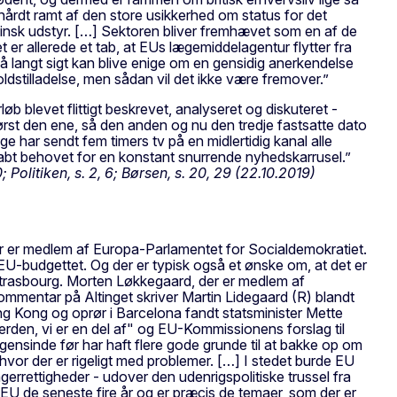
 hårdt ramt af den store usikkerhed om status for det
cinsk udstyr. […] Sektoren bliver fremhævet som en af de
 er allerede et tab, at EUs lægemiddelagentur flytter fra
på langt sigt kan blive enige om en gensidig anerkendelse
dstilladelse, men sådan vil det ikke være fremover.”
øb blevet flittigt beskrevet, analyseret og diskuteret -
ørst den ene, så den anden og nu den tredje fastsatte dato
ge har sendt fem timers tv på en midlertidig kanal alle
skabt behovet for en konstant snurrende nyhedskarrusel.”
0; Politiken, s. 2, 6; Børsen, s. 20, 29 (22.10.2019)
r er medlem af Europa-Parlamentet for Socialdemokratiet.
 EU-budgettet. Og der er typisk også et ønske om, at det er
 Strasbourg. Morten Løkkegaard, der er medlem af
kommentar på Altinget skriver Martin Lidegaard (R) blandt
ong Kong og oprør i Barcelona fandt statsminister Mette
rden, vi er en del af" og EU-Kommissionens forslag til
nogensinde før har haft flere gode grunde til at bakke op om
hvor der er rigeligt med problemer. […] I stedet burde EU
errettigheder - udover den udenrigspolitiske trussel fra
 EU de seneste fire år og er præcis de temaer, som der er