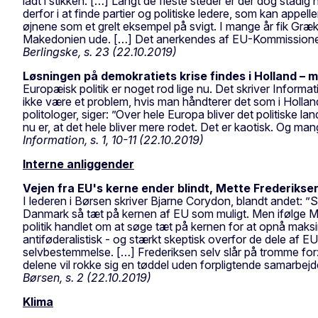
ladt i stikken. […] Langt de fleste steder er der dog stadig 
derfor i at finde partier og politiske ledere, som kan app
øjnene som et grelt eksempel på svigt. I mange år fik Græ
Makedonien ude. […] Det anerkendes af EU-Kommissionen, a
Berlingske, s. 23 (22.10.2019)
Løsningen på demokratiets krise findes i Holland – 
Europæisk politik er noget rod lige nu. Det skriver Informat
ikke være et problem, hvis man håndterer det som i Hollan
politologer, siger: ”Over hele Europa bliver det politiske l
nu er, at det hele bliver mere rodet. Det er kaotisk. Og man
Information, s. 1, 10-11 (22.10.2019)
Interne anliggender
Vejen fra EU's kerne ender blindt, Mette Frederikse
I lederen i Børsen skriver Bjarne Corydon, blandt andet: ”S
Danmark så tæt på kernen af EU som muligt. Men ifølge Me
politik handlet om at søge tæt på kernen for at opnå mak
antiføderalistisk - og stærkt skeptisk overfor de dele af 
selvbestemmelse. […] Frederiksen selv slår på tromme for:
delene vil rokke sig en tøddel uden forpligtende samarbejd
Børsen, s. 2 (22.10.2019)
Klima