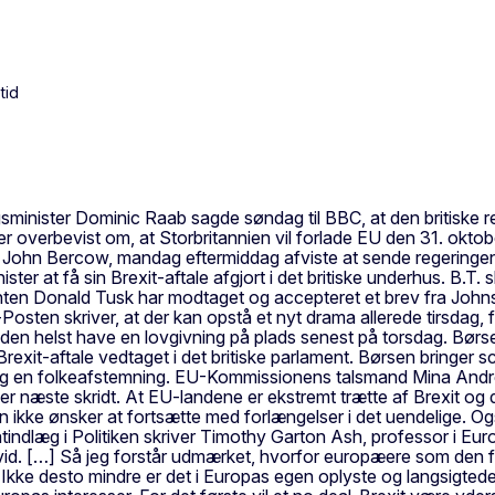
tid
igsminister Dominic Raab sagde søndag til BBC, at den britiske 
 er overbevist om, at Storbritannien vil forlade EU den 31. okto
d, John Bercow, mandag eftermiddag afviste at sende regeringen
er at få sin Brexit-aftale afgjort i det britiske underhus. B.T. s
nten Donald Tusk har modtaget og accepteret et brev fra Joh
s-Posten skriver, at der kan opstå et nyt drama allerede tirsda
 den helst have en lovgivning på plads senest på torsdag. Børse
Brexit-aftale vedtaget i det britiske parlament. Børsen bringer s
s og en folkeafstemning. EU-Kommissionens talsmand Mina And
æste skridt. At EU-landene er ekstremt trætte af Brexit og de ka
n ikke ønsker at fortsætte med forlængelser i det uendelige. Og
atindlæg i Politiken skriver Timothy Garton Ash, professor i Eur
 vanvid. […] Så jeg forstår udmærket, hvorfor europæere som de
Ikke desto mindre er det i Europas egen oplyste og langsigtede i