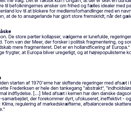
helt frie valg. Det er faktisk kun i Ungarn, at der er sket en udh
ellere til befolkningernes ønsker om frihed og fælles idealer me
kenland lov til at blokere for medlemsforhandlinger med en na
t de to ansøgerlande har gjort store fremskridt, når det gælde
måske
ion. De store partier kollapser, vælgerne er lunefulde, regeringe
d. Tom van der Meer, der forsker i politisk fragmentering, og s
andskab mere fragmenteret. Det er en hollandficering af Europa.” 
ge frygter, at Europa bliver uregerligt, og at højrepopulisterne 
n
iden starten af 1970'erne har skiftende regeringer med afsæt i b
tte Frederiksen er hele den tankegang “abstrakt”, “indholdsløs
simal indflydelse. […] Med afsæt i kernen har den danske dagso
EU-samarbejdet, der forekommer dyrt, ufokuseret, ineffektivt - 
 Klima, regulering af markedskræfterne, afbalancerede skatter
e.”