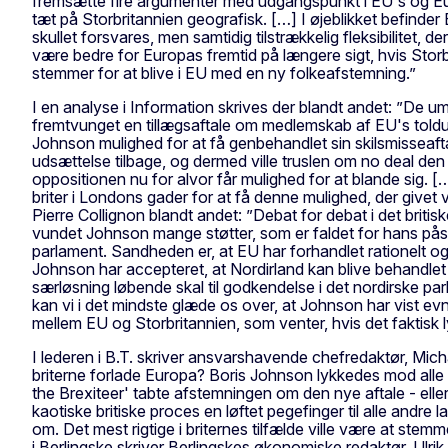
fremsætte fire argumenter med udgangspunkt i EU's og Europ
tæt på Storbritannien geografisk. […] I øjeblikket befinder E
skullet forsvares, men samtidig tilstrækkelig fleksibilitet, 
være bedre for Europas fremtid på længere sigt, hvis Storbr
stemmer for at blive i EU med en ny folkeafstemning.”
I en analyse i Information skrives der blandt andet: ”De 
fremtvunget en tillægsaftale om medlemskab af EU's toldu
Johnson mulighed for at få genbehandlet sin skilsmisseaft
udsættelse tilbage, og dermed ville truslen om no deal den 
oppositionen nu for alvor får mulighed for at blande sig.
briter i Londons gader for at få denne mulighed, der givet v
Pierre Collignon blandt andet: ”Debat for debat i det briti
vundet Johnson mange støtter, som er faldet for hans påst
parlament. Sandheden er, at EU har forhandlet rationelt og 
Johnson har accepteret, at Nordirland kan blive behandlet a
særløsning løbende skal til godkendelse i det nordirske par
kan vi i det mindste glæde os over, at Johnson har vist evn
mellem EU og Storbritannien, som venter, hvis det faktisk
I lederen i B.T. skriver ansvarshavende chefredaktør, Mich
briterne forlade Europa? Boris Johnson lykkedes mod alle 
the Brexiteer' tabte afstemningen om den nye aftale - elle
kaotiske britiske proces en løftet pegefinger til alle andre
om. Det mest rigtige i briternes tilfælde ville være at st
i Berlingske skriver Berlingskes økonomiske redaktør, Ulrik