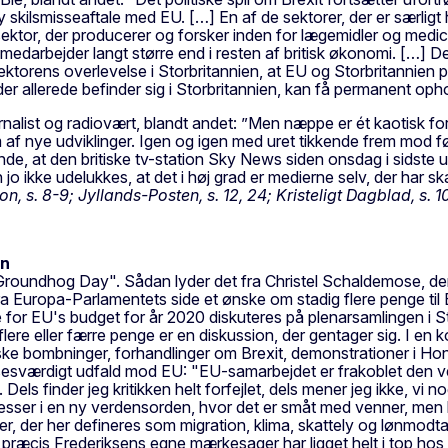
 skilsmisseaftale med EU. […] En af de sektorer, der er særligt
-sektor, der producerer og forsker inden for lægemidler og medi
medarbejder langt større end i resten af britisk økonomi. […] Det
ektorens overlevelse i Storbritannien, at EU og Storbritannien 
 allerede befinder sig i Storbritannien, kan få permanent ophol
rnalist og radiovært, blandt andet: ”Men næppe er ét kaotisk forl
m af nye udviklinger. Igen og igen med uret tikkende frem mod f
ende, at den britiske tv-station Sky News siden onsdag i sidste u
jo ikke udelukkes, at det i høj grad er medierne selv, der har 
ation, s. 8-9; Jyllands-Posten, s. 12, 24; Kristeligt Dagblad, s. 1
en
"Groundhog Day". Sådan lyder det fra Christel Schaldemose, de
fra Europa-Parlamentets side et ønske om stadig flere penge til
rne for EU's budget for år 2020 diskuteres på plenarsamlingen i
lere eller færre penge er en diskussion, der gentager sig. I en 
rkiske bombninger, forhandlinger om Brexit, demonstrationer i H
sesværdigt udfald mod EU: "EU-samarbejdet er frakoblet den ve
ls finder jeg kritikken helt forfejlet, dels mener jeg ikke, vi 
resser i en ny verdensorden, hvor det er småt med venner, men 
 der her defineres som migration, klima, skattely og lønmodtag
e præcis Frederiksens egne mærkesager har ligget helt i top hos