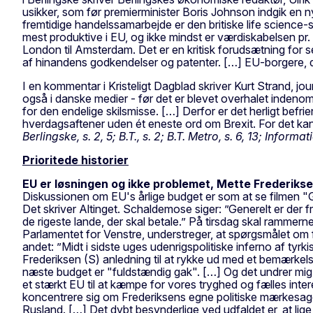
usikker, som før premierminister Boris Johnson indgik en ny
fremtidige handelssamarbejde er den britiske life science
mest produktive i EU, og ikke mindst er værdiskabelsen pr. 
London til Amsterdam. Det er en kritisk forudsætning for s
af hinandens godkendelser og patenter. […] EU-borgere, der
I en kommentar i Kristeligt Dagblad skriver Kurt Strand, jou
også i danske medier - før det er blevet overhalet indeno
for den endelige skilsmisse. […] Derfor er det herligt befri
hverdagsaftener uden ét eneste ord om Brexit. For det kan 
Berlingske, s. 2, 5; B.T., s. 2; B.T. Metro, s. 6, 13; Inform
Prioritede historier
EU er løsningen og ikke problemet, Mette Frederiks
Diskussionen om EU's årlige budget er som at se filmen 
Det skriver Altinget. Schaldemose siger: ”Generelt er der 
de rigeste lande, der skal betale.” På tirsdag skal ramme
Parlamentet for Venstre, understreger, at spørgsmålet om f
andet: ”Midt i sidste uges udenrigspolitiske inferno af ty
Frederiksen (S) anledning til at rykke ud med et bemærkel
næste budget er "fuldstændig gak". […] Og det undrer mig. De
et stærkt EU til at kæmpe for vores tryghed og fælles inte
koncentrere sig om Frederiksens egne politiske mærkesager,
Rusland. […] Det dybt besynderlige ved udfaldet er, at lig