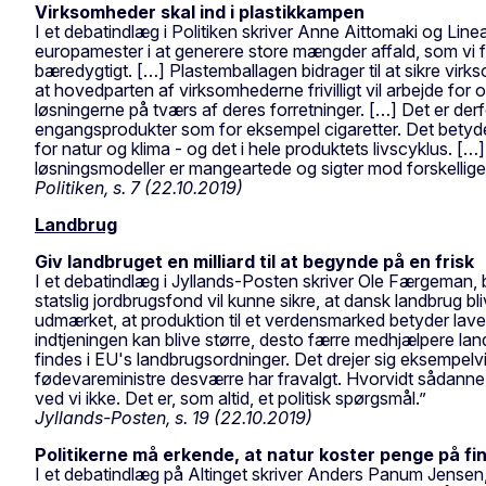
Virksomheder skal ind i plastikkampen
I et debatindlæg i Politiken skriver Anne Aittomaki og Line
europamester i at generere store mængder affald, som vi fe
bæredygtigt. […] Plastemballagen bidrager til at sikre virks
at hovedparten af virksomhederne frivilligt vil arbejde for
løsningerne på tværs af deres forretninger. […] Det er de
engangsprodukter som for eksempel cigaretter. Det betyde
for natur og klima - og det i hele produktets livscyklus. 
løsningsmodeller er mangeartede og sigter mod forskellige
Politiken, s. 7 (22.10.2019)
Landbrug
Giv landbruget en milliard til at begynde på en frisk
I et debatindlæg i Jyllands-Posten skriver Ole Færgeman, 
statslig jordbrugsfond vil kunne sikre, at dansk landbrug bl
udmærket, at produktion til et verdensmarked betyder lave 
indtjeningen kan blive større, desto færre medhjælpere la
findes i EU's landbrugsordninger. Det drejer sig eksempel
fødevareministre desværre har fravalgt. Hvorvidt sådanne m
ved vi ikke. Det er, som altid, et politisk spørgsmål.”
Jyllands-Posten, s. 19 (22.10.2019)
Politikerne må erkende, at natur koster penge på f
I et debatindlæg på Altinget skriver Anders Panum Jensen