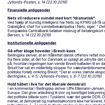
Jyllands-Posten, s. 14 (22.10.2019)
Finansielle anliggender
Nets vil reducere svindel med kort “dramatisk”
Ved hjælp af kunstig intelligens har Nets og KPMG på få u
Gabelgård, chef for svindelbekæmpelse i Nets, siger: ” Det
Europæiske Centralbank beløber misbrug af betalingskort sig 
Børsen, s. 14 (22.10.2019)
Institutionelle anliggender
Gå efter kloge hoveder i Brexit-kaos
Berlingske skriver, at en målrettet dansk offensiv rettet 
fra flere sider, at det for Danmark er oplagt at udnytte 
på, hvordan regeringen kan vende Brexit-balladen til en dan
Brexit har sat en midlertidig stopper for vækstambitioner
politiske forløb omkring Brexit: ”Det er vores største ekspo
Berlingske, s. 4-5; Jyllands-Posten, s. 6-7 (22.10.2019)
Hold håbet i live for det liberale demokrati
I en kommentar i Berlingske skriver Uffe Ellemann-Jensen, 
Europa. Det giver anledning til stor og berettiget bekymring,
det politiske billede som i Tyskland, især det gamle DDR
mener, at demokrati og markedsøkonomi ikke har leveret, hv