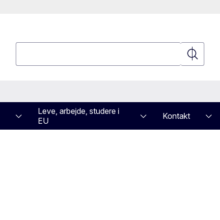
Søgning
Søgning
Leve, arbejde, studere i
Kontakt
EU