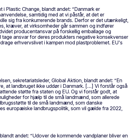
ent i Plastic Change, blandt andet: ”Danmark er
anvendelse, samtidig med at vi påstår, at det er
kille sig fra konkurrerende brands. Derfor er det utænkeligt,
ikles, kræver, at virksomheder går sammen og indfører
udvidet producentansvar på forskellig emballage og
l tage ansvar for deres produkters negative konsekvenser
inddrage erhvervslivet i kampen mod plastproblemet. EU's
en, sekretariatsleder, Global Aktion, blandt andet: ”En
kre, at landbruget ikke uddør i Danmark. […] Vi forstår også
ttende støtte fra staten og EU. Og vi forstår godt, at
muligheder for hjælp til de små landmænd, som allerede
andbrugsstøtte til de små landmænd, som danske
les europæiske landbrugspolitik, som vil gælde fra 2022,
, blandt andet: ”Udover de kommende vandplaner bliver en