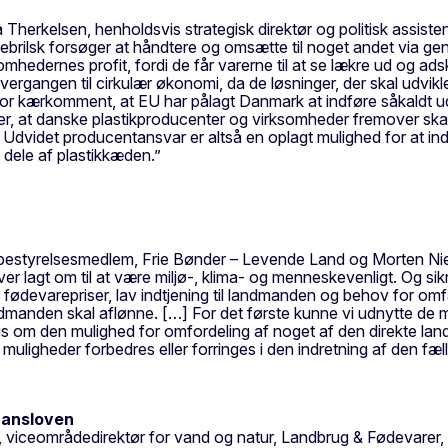
a Therkelsen, henholdsvis strategisk direktør og politisk assist
brilsk forsøger at håndtere og omsætte til noget andet via gen
omhedernes profit, fordi de får varerne til at se lækre ud og ads
 overgangen til cirkulær økonomi, da de løsninger, der skal udv
rfor kærkomment, at EU har pålagt Danmark at indføre såkaldt 
r, at danske plastikproducenter og virksomheder fremover ska
[…] Udvidet producentansvar er altså en oplagt mulighed for at 
 dele af plastikkæden.”
bestyrelsesmedlem, Frie Bønder – Levende Land og Morten Niels
iver lagt om til at være miljø-, klima- og menneskevenligt. Og si
fødevarepriser, lav indtjening til landmanden og behov for omfa
ndmanden skal aflønne. […] For det første kunne vi udnytte de 
vis om den mulighed for omfordeling af noget af den direkte l
uligheder forbedres eller forringes i den indretning af den fæl
inansloven
, viceområdedirektør for vand og natur, Landbrug & Fødevarer