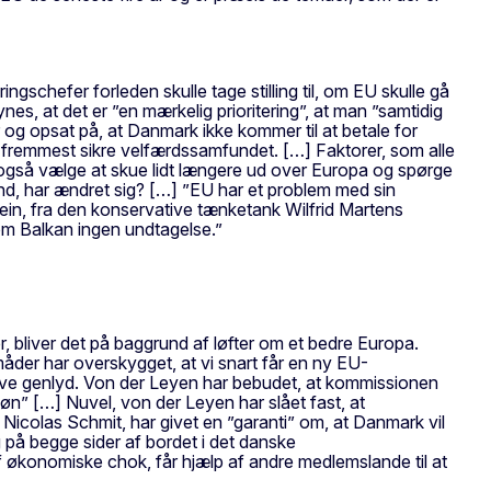
ngschefer forleden skulle tage stilling til, om EU skulle gå
es, at det er ”en mærkelig prioritering”, at man ”samtidig
og opsat på, at Danmark ikke kommer til at betale for
g fremmest sikre velfærdssamfundet. […] Faktorer, som alle
 også vælge at skue lidt længere ud over Europa og spørge
nd, har ændret sig? […] ”EU har et problem med sin
tein, fra den konservative tænketank Wilfrid Martens
 om Balkan ingen undtagelse.”
 bliver det på baggrund af løfter om et bedre Europa.
der har overskygget, at vi snart får en ny EU-
give genlyd. Von der Leyen har bebudet, at kommissionen
løn” […] Nuvel, von der Leyen har slået fast, at
colas Schmit, har givet en ”garanti” om, at Danmark vil
g på begge sider af bordet i det danske
 økonomiske chok, får hjælp af andre medlemslande til at