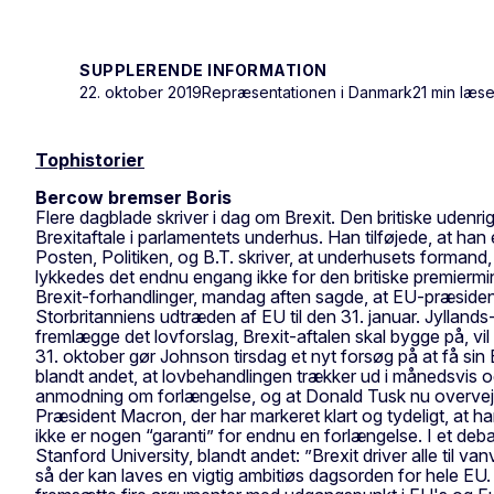
SUPPLERENDE INFORMATION
22. oktober 2019
Repræsentationen i Danmark
21 min læse
Tophistorier
Bercow bremser Boris
Flere dagblade skriver i dag om Brexit. Den britiske udenr
Brexitaftale i parlamentets underhus. Han tilføjede, at han
Posten, Politiken, og B.T. skriver, at underhusets forman
lykkedes det endnu engang ikke for den britiske premierminist
Brexit-forhandlinger, mandag aften sagde, at EU-præside
Storbritanniens udtræden af EU til den 31. januar. Jylland
fremlægge det lovforslag, Brexit-aftalen skal bygge på, vil
31. oktober gør Johnson tirsdag et nyt forsøg på at få sin 
blandt andet, at lovbehandlingen trækker ud i månedsvi
anmodning om forlængelse, og at Donald Tusk nu overvejer n
Præsident Macron, der har markeret klart og tydeligt, at ha
ikke er nogen “garanti” for endnu en forlængelse. I et deb
Stanford University, blandt andet: ”Brexit driver alle til
så der kan laves en vigtig ambitiøs dagsorden for hele EU. 