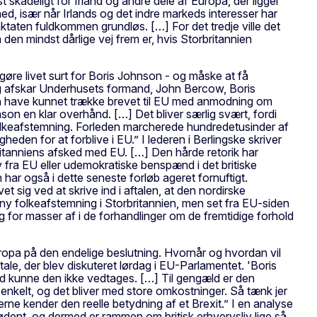
skadeligt for Irland og andre dele af Europa, der ligger
thed, især når Irlands og det indre markeds interesser har
traktaten fuldkommen grundløs. […] For det tredje ville det
 den mindst dårlige vej frem er, hvis Storbritannien
øre livet surt for Boris Johnson - og måske at få
dag afskar Underhusets formand, John Bercow, Boris
 han have kunnet trække brevet til EU med anmodning om
son en klar overhånd. […] Det bliver særlig svært, fordi
 folkeafstemning. Forleden marcherede hundredetusinder af
eden for at forblive i EU.” I lederen i Berlingske skriver
rbritanniens afsked med EU. […] Den hårde retorik har
 fra EU eller udemokratiske benspænd i det britiske
 har også i dette seneste forløb ageret fornuftigt.
 sig ved at skrive ind i aftalen, at den nordirske
n ny folkeafstemning i Storbritannien, men set fra EU-siden
ug for masser af i de forhandlinger om de fremtidige forhold
uropa på den endelige beslutning. Hvornår og hvordan vil
e, der blev diskuteret lørdag i EU-Parlamentet. 'Boris
med kunne den ikke vedtages. […] Til gengæld er den
e enkelt, og det bliver med store omkostninger. Så tænk jer
rne kender den reelle betydning af et Brexit.” I en analyse
trødent, og dermed er rammen om britisk erhvervsliv lige så