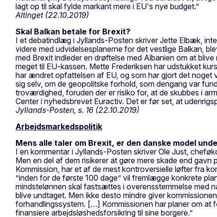
lagt op til skal fylde markant mere i EU's nye budget.”
Altinget (22.10.2019)
Skal Balkan betale for Brexit?
I et debatindlæg i Jyllands-Posten skriver Jette Elbæk, inte
videre med udvidelsesplanerne for det vestlige Balkan, ble
med Brexit indleder en drøftelse med Albanien om at blive
meget til EU-kassen. Mette Frederiksen har udstukket kurs
har ændret opfattelsen af EU, og som har gjort det noget 
sig selv, om de geopolitske forhold, som dengang var fund
troværdighed, foruden der er risiko for, at de skubbes i a
Center i nyhedsbrevet Euractiv. Det er før set, at udenrigs
Jyllands-Posten, s. 16 (22.10.2019)
Arbejdsmarkedspolitik
Mens alle taler om Brexit, er den danske model unde
I en kommentar i Jyllands-Posten skriver Ole Just, cheføk
Men en del af dem risikerer at gøre mere skade end gavn 
Kommission, har et af de mest kontroversielle løfter fra
”inden for de første 100 dage” vil fremlægge konkrete plan
mindstelønnen skal fastsættes i overensstemmelse med nat
blive undtaget. Men ikke desto mindre giver kommissionens 
forhandlingssystem. […] Kommissionen har planer om at fo
finansiere arbejdsløshedsforsikring til sine borgere.”