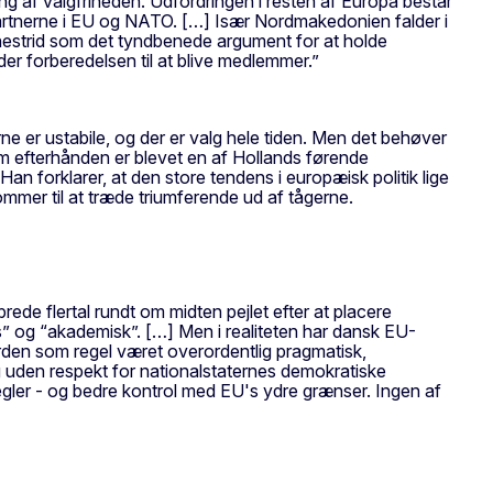
uling af valgfriheden. Udfordringen i resten af Europa består
d partnerne i EU og NATO. […] Især Nordmakedonien falder i
vnestrid som det tyndbenede argument for at holde
r forberedelsen til at blive medlemmer.”
rne er ustabile, og der er valg hele tiden. Men det behøver
om efterhånden er blevet en af Hollands førende
Han forklarer, at den store tendens i europæisk politik lige
kommer til at træde triumferende ud af tågerne.
rede flertal rundt om midten pejlet efter at placere
” og “akademisk”. […] Men i realiteten har dansk EU-
rden som regel været overordentlig pragmatisk,
og uden respekt for nationalstaternes demokratiske
egler - og bedre kontrol med EU's ydre grænser. Ingen af