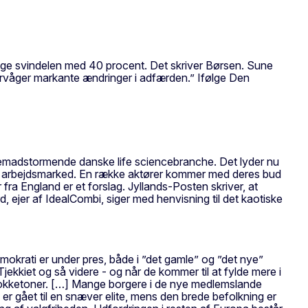
inge svindelen med 40 procent. Det skriver Børsen. Sune
vervåger markante ændringer i adfærden.” Ifølge Den
n fremadstormende danske life sciencebranche. Det lyder nu
iske arbejdsmarked. En række aktører kommer med deres bud
fra England er et forslag. Jyllands-Posten skriver, at
 ejer af IdealCombi, siger med henvisning til det kaotiske
mokrati er under pres, både i ”det gamle” og ”det nye”
 Tjekkiet og så videre - og når de kommer til at fylde mere i
s lokketoner. […] Mange borgere i de nye medlemslande
er gået til en snæver elite, mens den brede befolkning er