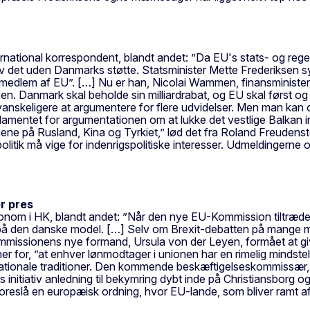
rnational korrespondent, blandt andet: ”Da EU's stats- og regeri
v det uden Danmarks støtte. Statsminister Mette Frederiksen syn
 medlem af EU”. […] Nu er han, Nicolai Wammen, finansminister 
en. Danmark skal beholde sin milliardrabat, og EU skal først o
vanskeligere at argumentere for flere udvidelser. Men man kan
amentet for argumentationen om at lukke det vestlige Balkan i
rmene på Rusland, Kina og Tyrkiet,” lød det fra Roland Freudens
politik må vige for indenrigspolitiske interesser. Udmeldingerne
r pres
onom i HK, blandt andet: ”Når den nye EU-Kommission tiltræder,
på den danske model. […] Selv om Brexit-debatten på mange må
 kommissionens nye formand, Ursula von der Leyen, formået at 
er for, ”at enhver lønmodtager i unionen har en rimelig mindste
ionale traditioner. Den kommende beskæftigelseskommissær, Ni
initiativ anledning til bekymring dybt inde på Christiansborg o
reslå en europæisk ordning, hvor EU-lande, som bliver ramt af