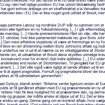
as interesser. For det første vil et no deal-Brexit være yderst 
U sig i den helt rigtige position: EU har udvist tilstrækkelig fas
der har gjort enhver anklage om en straffetraktat a la Versailles-
itannien blev i EU. Der er ikke noget godt udfald af Brexit, men
umage partnere Labour og nordirske DUP står nu sammen om at g
nion eller ligefrem en ny folkeafstemning. […] I går eftermid
ale mandag. […] Havde premierministeren fået sin vilje, ville
31. oktober, hvis ikke parlamentet makkede ret, give Boris John
 […] Den mest effektive stopklods vil være at fremtvinge en ny
il blive en ren afstemning mellem Boris Johnsons aftale og muligh
ske underhus ser vi ud til at nærme os en virkeliggørelse af Sto
ande om, at udsættelser af Brexit alene skyldtes urimelige krav
konsekvent over for et land i dyb indre splittelse. […] EU-siden
nderledes end resten af Storbritannien. Til gengæld har EU givet
lament. […] Det ville også være rigtigt at sende aftalen ud til e
e til at agere pragmatisk. Fornuft og pragmatisme bliver der br
 lykkes at få udmeldelsen gennemført.”
ael Dyrbye, blandt andet: ”Briterne venter ligesom resten af E
odds at få genåbnet aftalen med EU og præsenterede en ny aftal
r rettere: Han fik ikke mulighed for at præsentere den, og der
 lande og grupper, der måtte ønske at slippe ud af EU. Det er ikk
emme endnu en gang. Denne gang om en konkret aftale, hvor vælge
 Bie, blandt andet: ”Det politiske spil om Brexit fortsætter ufor