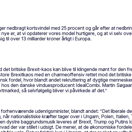
ger nedbragt kortsvindel med 25 procent og går efter at nedbr
 nye er, at vi opdaterer vores model hurtigere, og at vi selv o
til over 13 milliarder kroner årligt i Europa.
mod det britiske Brexit-kaos kan blive til klingende mønt for de
det store Brexitkaos med en charmeoffensiv rettet mod det brit
sk fordel, hvor blandt andet rekruttering af dygtige mennesker 
ne hos den danske vinduesproducent IdealCombi. Martin Søgaard,
rtmarked, så selvfølgelig bliver vi påvirkede af det.”
forhenværende udenrigsminister, blandt andet: ”Det liberale de
 når nationalistiske kræfter tager over i Ungarn, Polen, Italien,
. Den dystre baggrundsmusik leveres af Brexit, Trump og Putin
ad der var stillet i udsigt. De mener, at de økonomiske fordele 