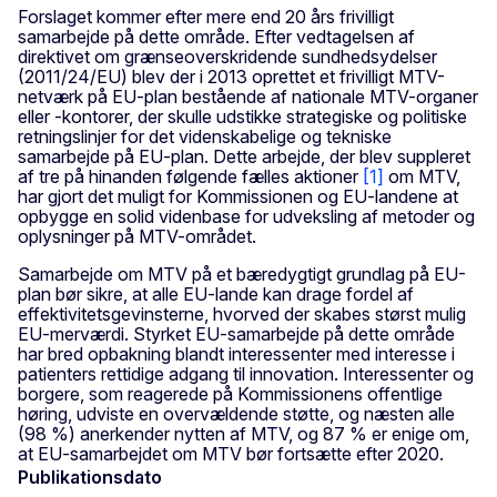
Forslaget kommer efter mere end 20 års frivilligt
samarbejde på dette område. Efter vedtagelsen af
direktivet om grænseoverskridende sundhedsydelser
(2011/24/EU) blev der i 2013 oprettet et frivilligt MTV-
netværk på EU-plan bestående af nationale MTV-organer
eller -kontorer, der skulle udstikke strategiske og politiske
retningslinjer for det videnskabelige og tekniske
samarbejde på EU-plan. Dette arbejde, der blev suppleret
af tre på hinanden følgende fælles aktioner
[1]
om MTV,
har gjort det muligt for Kommissionen og EU-landene at
opbygge en solid videnbase for udveksling af metoder og
oplysninger på MTV-området.
Samarbejde om MTV på et bæredygtigt grundlag på EU-
plan bør sikre, at alle EU-lande kan drage fordel af
effektivitetsgevinsterne, hvorved der skabes størst mulig
EU-merværdi. Styrket EU-samarbejde på dette område
har bred opbakning blandt interessenter med interesse i
patienters rettidige adgang til innovation. Interessenter og
borgere, som reagerede på Kommissionens offentlige
høring, udviste en overvældende støtte, og næsten alle
(98 %) anerkender nytten af MTV, og 87 % er enige om,
at EU-samarbejdet om MTV bør fortsætte efter 2020.
Publikationsdato