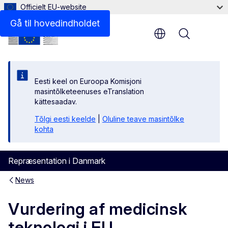
Officielt EU-website
Gå til hovedindholdet
Menu
Eesti keel on Euroopa Komisjoni
masintõlketeenuses eTranslation
kättesaadav.
Tõlgi eesti keelde
|
Oluline teave masintõlke
kohta
Repræsentation i Danmark
News
Vurdering af medicinsk
teknologi i EU