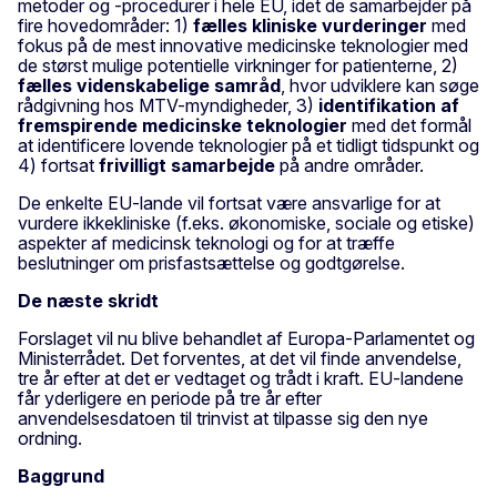
metoder og -procedurer i hele EU, idet de samarbejder på
fire hovedområder: 1)
fælles kliniske vurderinger
med
fokus på de mest innovative medicinske teknologier med
de størst mulige potentielle virkninger for patienterne, 2)
fælles videnskabelige samråd
, hvor udviklere kan søge
rådgivning hos MTV-myndigheder, 3)
identifikation af
fremspirende medicinske teknologier
med det formål
at identificere lovende teknologier på et tidligt tidspunkt og
4) fortsat
frivilligt samarbejde
på andre områder.
De enkelte EU-lande vil fortsat være ansvarlige for at
vurdere ikkekliniske (f.eks. økonomiske, sociale og etiske)
aspekter af medicinsk teknologi og for at træffe
beslutninger om prisfastsættelse og godtgørelse.
De næste skridt
Forslaget vil nu blive behandlet af Europa-Parlamentet og
Ministerrådet. Det forventes, at det vil finde anvendelse,
tre år efter at det er vedtaget og trådt i kraft. EU-landene
får yderligere en periode på tre år efter
anvendelsesdatoen til trinvist at tilpasse sig den nye
ordning.
Baggrund