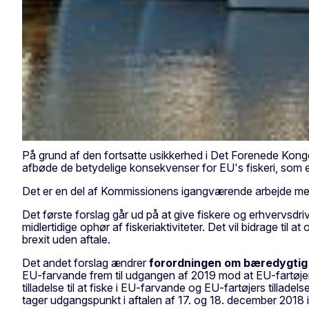
På grund af den fortsatte usikkerhed i Det Forenede Konger
afbøde de betydelige konsekvenser for EU's fiskeri, som et
Det er en del af Kommissionens igangværende arbejde med fo
Det første forslag går ud på at give fiskere og erhvervs
midlertidige ophør af fiskeriaktiviteter. Det vil bidrage til 
brexit uden aftale.
Det andet forslag ændrer
forordningen
om bæredygtig f
EU-farvande frem til udgangen af 2019 mod at EU-fartøjer f
tilladelse til at fiske i EU-farvande og EU-fartøjers tilladels
tager udgangspunkt i aftalen af 17. og 18. december 2018 i