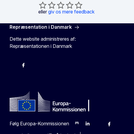
eller
giv os mere feedback
Repræsentation i Danmark
Dette website administreres af:
Repræsentationen i Danmark
-
-
-
X
Følg Europa-Kommissionen
Mastodon
LinkedIn
Bluesky
Facebook
Youtub
Ot