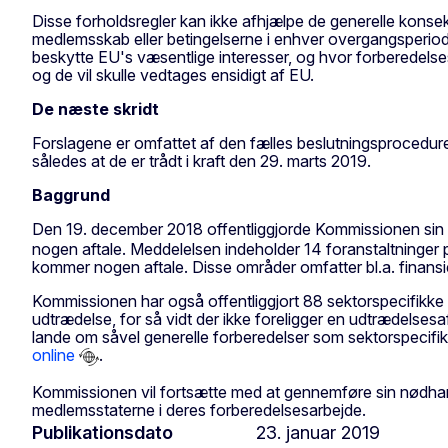
Disse forholdsregler kan ikke afhjælpe de generelle konsekv
medlemsskab eller betingelserne i enhver overgangsperiode
beskytte EU's væsentlige interesser, og hvor forberedelses
og de vil skulle vedtages ensidigt af EU.
De næste skridt
Forslagene er omfattet af den fælles beslutningsprocedur
således at de er trådt i kraft den 29. marts 2019.
Baggrund
Den 19. december 2018 offentliggjorde Kommissionen sin
nogen aftale. Meddelelsen indeholder 14 foranstaltninger 
kommer nogen aftale. Disse områder omfatter bl.a. finansiell
Kommissionen har også offentliggjort 88 sektorspecifikk
udtrædelse, for så vidt der ikke foreligger en udtrædelsesa
lande om såvel generelle forberedelser som sektorspecifikke
online
.
Kommissionen vil fortsætte med at gennemføre sin nødhand
medlemsstaterne i deres forberedelsesarbejde.
Publikationsdato
23. januar 2019