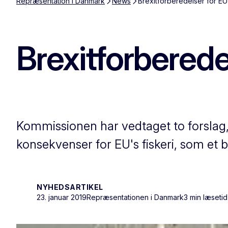
Repræsentation i Danmark
News
Brexitforberedelser for EU's
Brexitforberedel
Kommissionen har vedtaget to forslag,
konsekvenser for EU's fiskeri, som et br
NYHEDSARTIKEL
23. januar 2019
Repræsentationen i Danmark
3 min læsetid