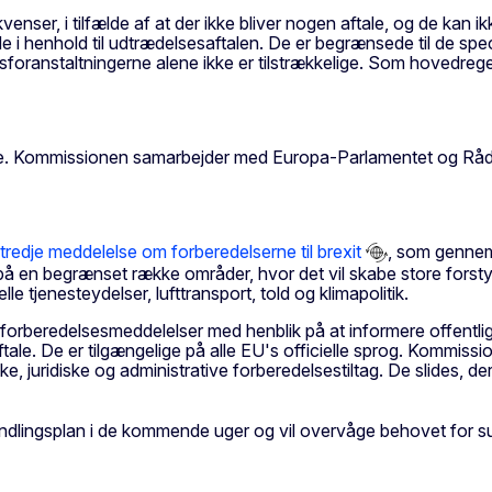
enser, i tilfælde af at der ikke bliver nogen aftale, og de kan 
 i henhold til udtrædelsesaftalen. De er begrænsede til de spec
foranstaltningerne alene ikke er tilstrækkelige. Som hovedrege
e. Kommissionen samarbejder med Europa-Parlamentet og Rådet o
tredje meddelelse om forberedelserne til brexit
, som gennem
på en begrænset række områder, hvor det vil skabe store forstyr
e tjenesteydelser, lufttransport, told og klimapolitik.
e forberedelsesmeddelelser med henblik på at informere offen
ftale. De er tilgængelige på alle EU's officielle sprog. Kommis
, juridiske og administrative forberedelsestiltag. De slides, de
lingsplan i de kommende uger og vil overvåge behovet for sup