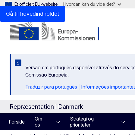
Et officielt EU-website
Hvordan kan du vide det?
Gå til hovedindholdet
Versão em português disponível através do serviço
Comissão Europeia.
Traduzir para português
|
Informações importantes
Repræsentation i Danmark
Om
Strategi og
Forside
os
prioriteter