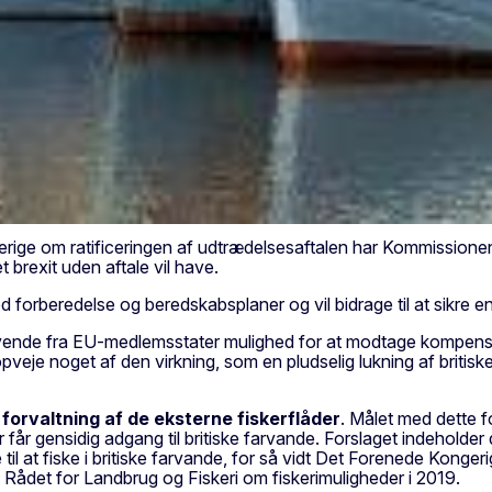
ige om ratificeringen af udtrædelsesaftalen har Kommissionen i 
 brexit uden aftale vil have.
rberedelse og beredskabsplaner og vil bidrage til at sikre en 
drivende fra EU-medlemsstater mulighed for at modtage kompens
at opveje noget af den virkning, som en pludselig lukning af britisk
orvaltning af de eksterne fiskerflåder
. Målet med dette fo
år gensidig adgang til britiske farvande. Forslaget indeholder d
e til at fiske i britiske farvande, for så vidt Det Forenede Konger
 Rådet for Landbrug og Fiskeri om fiskerimuligheder i 2019.