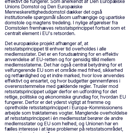
effektivt de fungerer. Som anerkendt af Den Europæiske
Unions Domstol og Den Europæiske
Menneskerettighedsdomstol dækker det også
institutionelle spørgsmål såsom uafhængige og upartiske
domstole og magtens tredeling. I nylige afgørelser fra
Domstolen fremhæves retsstatsprincippet fortsat som et
centralt element i EU's retsorden.
Det europæiske projekt afhænger af, at
retsstatsprincippet til enhver tid overholdes i alle
medlemsstater. Det er en forudsætning for en effektiv
anvendelse af EU-retten og for gensidig tillid mellem
medlemsstaterne. Det har også central betydning for et
velfungerende EU som et område med frihed, sikkerhed
og retfærdighed og et indre marked, hvor love anvendes
effektivt og ensartet, og hvor budgetter gennemføres i
overensstemmelse med gældende regler. Trusler mod
retsstatsprincippet udgør derfor en udfordring for det
retlige, politiske og økonomiske grundlag for, hvordan EU
fungerer. Derfor er det yderst vigtigt at fremme og
opretholde retsstatsprincippet i Europa-Kommissionens
arbejde som traktaternes vogter. Manglende overholdelse
af retsstatsprincippet i én medlemsstat berører de andre
medlemsstater og EU som helhed, og Unionen har en
fælles interesse i at løse problemer på retsstatsområdet,