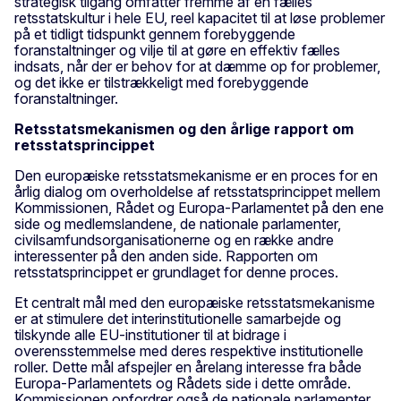
strategisk tilgang omfatter fremme af en fælles
retsstatskultur i hele EU, reel kapacitet til at løse problemer
på et tidligt tidspunkt gennem forebyggende
foranstaltninger og vilje til at gøre en effektiv fælles
indsats, når der er behov for at dæmme op for problemer,
og det ikke er tilstrækkeligt med forebyggende
foranstaltninger.
Retsstatsmekanismen og den årlige rapport om
retsstatsprincippet
Den europæiske retsstatsmekanisme er en proces for en
årlig dialog om overholdelse af retsstatsprincippet mellem
Kommissionen, Rådet og Europa-Parlamentet på den ene
side og medlemslandene, de nationale parlamenter,
civilsamfundsorganisationerne og en række andre
interessenter på den anden side. Rapporten om
retsstatsprincippet er grundlaget for denne proces.
Et centralt mål med den europæiske retsstatsmekanisme
er at stimulere det interinstitutionelle samarbejde og
tilskynde alle EU-institutioner til at bidrage i
overensstemmelse med deres respektive institutionelle
roller. Dette mål afspejler en årelang interesse fra både
Europa-Parlamentets og Rådets side i dette område.
Kommissionen opfordrer også de nationale parlamenter