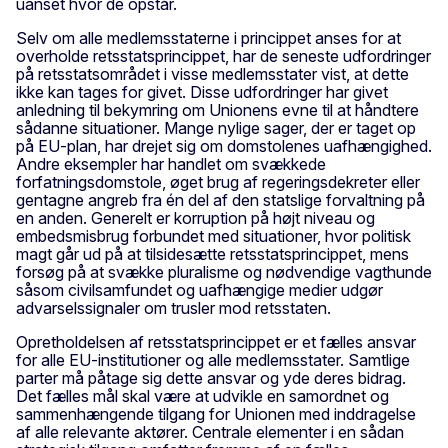
uanset hvor de opstår.
Selv om alle medlemsstaterne i princippet anses for at
overholde retsstatsprincippet, har de seneste udfordringer
på retsstatsområdet i visse medlemsstater vist, at dette
ikke kan tages for givet. Disse udfordringer har givet
anledning til bekymring om Unionens evne til at håndtere
sådanne situationer. Mange nylige sager, der er taget op
på EU-plan, har drejet sig om domstolenes uafhængighed.
Andre eksempler har handlet om svækkede
forfatningsdomstole, øget brug af regeringsdekreter eller
gentagne angreb fra én del af den statslige forvaltning på
en anden. Generelt er korruption på højt niveau og
embedsmisbrug forbundet med situationer, hvor politisk
magt går ud på at tilsidesætte retsstatsprincippet, mens
forsøg på at svække pluralisme og nødvendige vagthunde
såsom civilsamfundet og uafhængige medier udgør
advarselssignaler om trusler mod retsstaten.
Opretholdelsen af retsstatsprincippet er et fælles ansvar
for alle EU-institutioner og alle medlemsstater. Samtlige
parter må påtage sig dette ansvar og yde deres bidrag.
Det fælles mål skal være at udvikle en samordnet og
sammenhængende tilgang for Unionen med inddragelse
af alle relevante aktører. Centrale elementer i en sådan