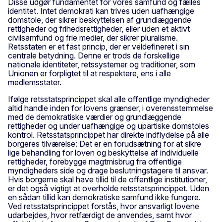
Disse udgør fundamentet for vores samfund og fælles
identitet. Intet demokrati kan trives uden uafhængige
domstole, der sikrer beskyttelsen af grundlæggende
rettigheder og frihedsrettigheder, eller uden et aktivt
civilsamfund og frie medier, der sikrer pluralisme.
Retsstaten er et fast princip, der er veldefineret i sin
centrale betydning. Denne er trods de forskellige
nationale identiteter, retssystemer og traditioner, som
Unionen er forpligtet til at respektere, ens i alle
medlemsstater.
Ifølge retsstatsprincippet skal alle offentlige myndigheder
altid handle inden for lovens grænser, i overensstemmelse
med de demokratiske værdier og grundlæggende
rettigheder og under uafhængige og upartiske domstoles
kontrol. Retsstatsprincippet har direkte indflydelse på alle
borgeres tilværelse: Det er en forudsætning for at sikre
lige behandling for loven og beskyttelse af individuelle
rettigheder, forebygge magtmisbrug fra offentlige
myndigheders side og drage beslutningstagere til ansvar.
Hvis borgerne skal have tillid til de offentlige institutioner,
er det også vigtigt at overholde retsstatsprincippet. Uden
en sådan tillid kan demokratiske samfund ikke fungere.
Ved retsstatsprincippet forstås, hvor ansvarligt lovene
udarbejdes, hvor retfærdigt de anvendes, samt hvor