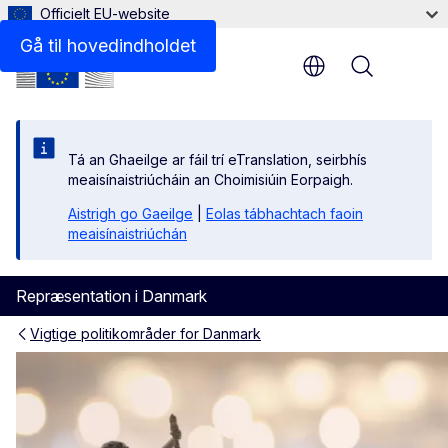
Officielt EU-website
Gå til hovedindholdet
Menu
Tá an Ghaeilge ar fáil trí eTranslation, seirbhís
meaisínaistriúcháin an Choimisiúin Eorpaigh.
Aistrigh go Gaeilge
|
Eolas tábhachtach faoin
meaisínaistriúchán
Repræsentation i Danmark
Vigtige politikområder for Danmark
Retsstatsprincippet