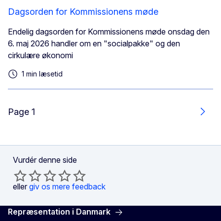
Dagsorden for Kommissionens møde
Endelig dagsorden for Kommissionens møde onsdag den
6. maj 2026 handler om en "socialpakke" og den
cirkulære økonomi
1 min læsetid
Page 1
Næs
Vurdér denne side
eller
giv os mere feedback
Repræsentation i Danmark