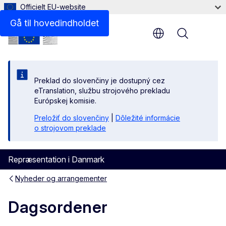
Officielt EU-website
Gå til hovedindholdet
Menu
Preklad do slovenčiny je dostupný cez
eTranslation, službu strojového prekladu
Európskej komisie.
Preložiť do slovenčiny
|
Dôležité informácie
o strojovom preklade
Repræsentation i Danmark
Nyheder og arrangementer
Dagsordener