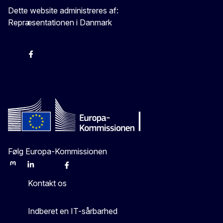
Dette website administreres af:
Repræsentationen i Danmark
-
-
-
X
Følg Europa-Kommissionen
Mastodon
LinkedIn
Bluesky
Facebook
Youtube
Other
Kontakt os
Indberet en IT-sårbarhed