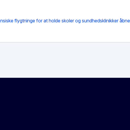
ensiske flygtninge for at holde skoler og sundhedsklinikker åbne