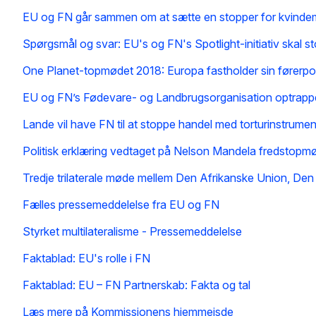
EU og FN går sammen om at sætte en stopper for kvindemor
Spørgsmål og svar: EU's og FN's Spotlight-initiativ skal 
One Planet-topmødet 2018: Europa fastholder sin førerpos
EU og FN’s Fødevare- og Landbrugsorganisation optrapper
Lande vil have FN til at stoppe handel med torturinstrumen
Politisk erklæring vedtaget på Nelson Mandela fredstopm
Tredje trilaterale møde mellem Den Afrikanske Union, D
Fælles pressemeddelelse fra EU og FN
Styrket multilateralisme - Pressemeddelelse
Faktablad: EU's rolle i FN
Faktablad: EU – FN Partnerskab: Fakta og tal
Læs mere på Kommissionens hjemmeisde