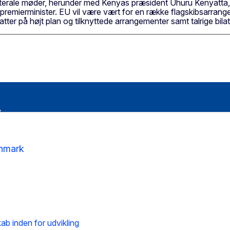
terale møder, herunder med Kenyas præsident Uhuru Kenyatta
mierminister. EU vil være vært for en række flagskibsarrang
er på højt plan og tilknyttede arrangementer samt talrige bila
anmark
 inden for udvikling