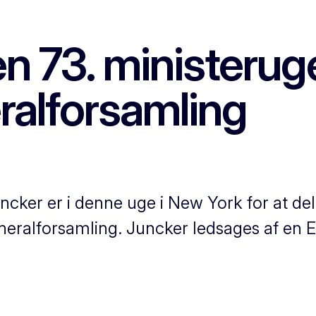
en 73. ministeruge
alforsamling
er er i denne uge i New York for at delt
neralforsamling. Juncker ledsages af en 