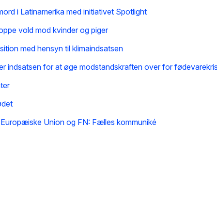
d i Latinamerika med initiativet Spotlight
stoppe vold mod kvinder og piger
ition med hensyn til klimaindsatsen
 indsatsen for at øge modstandskraften over for fødevarekri
ter
ødet
en Europæiske Union og FN: Fælles kommuniké