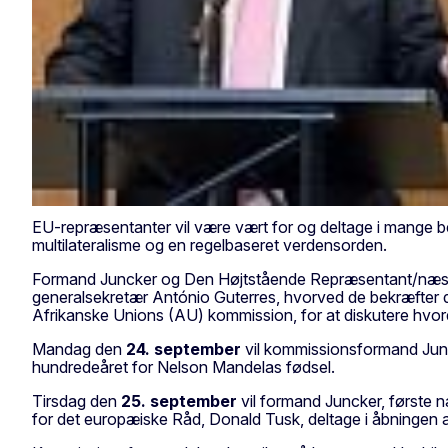
EU-repræsentanter vil være vært for og deltage i mange be
multilateralisme og en regelbaseret verdensorden.
Formand Juncker og Den Højtstående Repræsentant/næst
generalsekretær António Guterres, hvorved de bekræfte
Afrikanske Unions (AU) kommission, for at diskutere hvo
Mandag den
24. september
vil kommissionsformand Junc
hundredeåret for Nelson Mandelas fødsel.
Tirsdag den
25. september
vil formand Juncker, førs
for det europæiske Råd, Donald Tusk, deltage i åbningen 