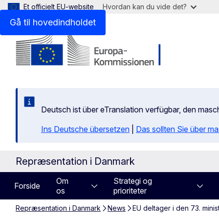
Et officielt EU-website
Hvordan kan du vide det?
Gå til hovedindholdet
Deutsch ist über eTranslation verfügbar, den mas
Ins Deutsche übersetzen
|
Das sollten Sie über m
Repræsentation i Danmark
Om
Strategi og
Forside
os
prioriteter
Repræsentation i Danmark
News
EU deltager i den 73. mini