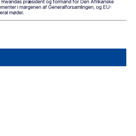
, Rwandas præsident og formand for Den Afrikanske
ementer i margenen af Generalforsamlingen, og EU-
teral møder.