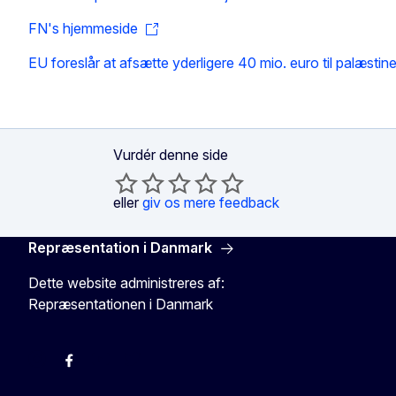
FN's hjemmeside
EU foreslår at afsætte yderligere 40 mio. euro til palæstin
Vurdér denne side
eller
giv os mere feedback
Repræsentation i Danmark
Dette website administreres af:
Repræsentationen i Danmark
-
-
-
X