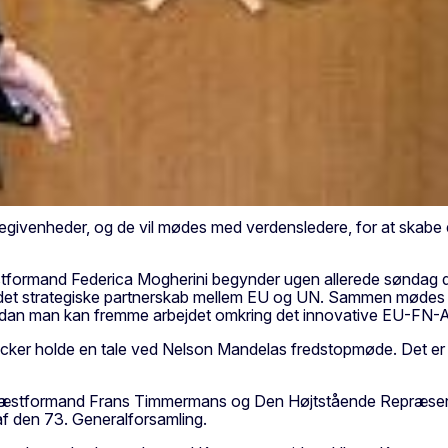
givenheder, og de vil mødes med verdensledere, for at skabe e
formand Federica Mogherini begynder ugen allerede søndag
r det strategiske partnerskab mellem EU og UN. Sammen møde
rdan man kan fremme arbejdet omkring det innovative EU-FN-AU
ker holde en tale ved Nelson Mandelas fredstopmøde. Det er e
te næstformand Frans Timmermans og Den Højtstående Repræ
af den 73. Generalforsamling.