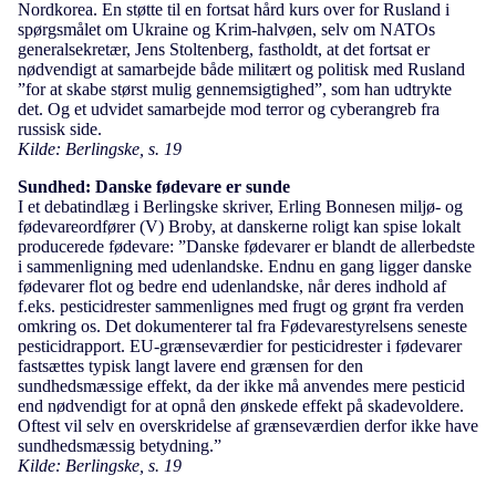
Nordkorea. En støtte til en fortsat hård kurs over for Rusland i
spørgsmålet om Ukraine og Krim-halvøen, selv om NATOs
generalsekretær, Jens Stoltenberg, fastholdt, at det fortsat er
nødvendigt at samarbejde både militært og politisk med Rusland
”for at skabe størst mulig gennemsigtighed”, som han udtrykte
det. Og et udvidet samarbejde mod terror og cyberangreb fra
russisk side.
Kilde: Berlingske, s. 19
Sundhed: Danske fødevare er sunde
I et debatindlæg i Berlingske skriver, Erling Bonnesen miljø- og
fødevareordfører (V) Broby, at danskerne roligt kan spise lokalt
producerede fødevare: ”Danske fødevarer er blandt de allerbedste
i sammenligning med udenlandske. Endnu en gang ligger danske
fødevarer flot og bedre end udenlandske, når deres indhold af
f.eks. pesticidrester sammenlignes med frugt og grønt fra verden
omkring os. Det dokumenterer tal fra Fødevarestyrelsens seneste
pesticidrapport. EU-grænseværdier for pesticidrester i fødevarer
fastsættes typisk langt lavere end grænsen for den
sundhedsmæssige effekt, da der ikke må anvendes mere pesticid
end nødvendigt for at opnå den ønskede effekt på skadevoldere.
Oftest vil selv en overskridelse af grænseværdien derfor ikke have
sundhedsmæssig betydning.”
Kilde: Berlingske, s. 19