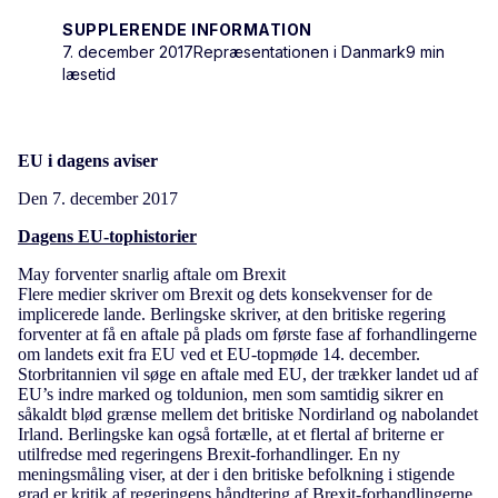
SUPPLERENDE INFORMATION
7. december 2017
Repræsentationen i Danmark
9 min
læsetid
EU i dagens aviser
Den 7. december 2017
Dagens EU-tophistorier
May forventer snarlig aftale om Brexit
Flere medier skriver om Brexit og dets konsekvenser for de
implicerede lande. Berlingske skriver, at den britiske regering
forventer at få en aftale på plads om første fase af forhandlingerne
om landets exit fra EU ved et EU-topmøde 14. december.
Storbritannien vil søge en aftale med EU, der trækker landet ud af
EU’s indre marked og toldunion, men som samtidig sikrer en
såkaldt blød grænse mellem det britiske Nordirland og nabolandet
Irland. Berlingske kan også fortælle, at et flertal af briterne er
utilfredse med regeringens Brexit-forhandlinger. En ny
meningsmåling viser, at der i den britiske befolkning i stigende
grad er kritik af regeringens håndtering af Brexit-forhandlingerne.