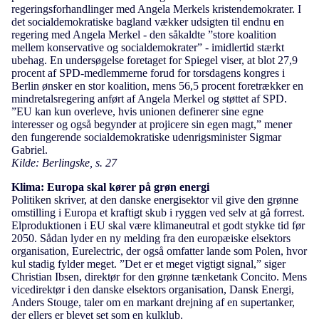
regeringsforhandlinger med Angela Merkels kristendemokrater. I
det socialdemokratiske bagland vækker udsigten til endnu en
regering med Angela Merkel - den såkaldte ”store koalition
mellem konservative og socialdemokrater” - imidlertid stærkt
ubehag. En undersøgelse foretaget for Spiegel viser, at blot 27,9
procent af SPD-medlemmerne forud for torsdagens kongres i
Berlin ønsker en stor koalition, mens 56,5 procent foretrækker en
mindretalsregering anført af Angela Merkel og støttet af SPD.
”EU kan kun overleve, hvis unionen definerer sine egne
interesser og også begynder at projicere sin egen magt,” mener
den fungerende socialdemokratiske udenrigsminister Sigmar
Gabriel.
Kilde: Berlingske, s. 27
Klima: Europa skal kører på grøn energi
Politiken skriver, at den danske energisektor vil give den grønne
omstilling i Europa et kraftigt skub i ryggen ved selv at gå forrest.
Elproduktionen i EU skal være klimaneutral et godt stykke tid før
2050. Sådan lyder en ny melding fra den europæiske elsektors
organisation, Eurelectric, der også omfatter lande som Polen, hvor
kul stadig fylder meget. ”Det er et meget vigtigt signal,” siger
Christian Ibsen, direktør for den grønne tænketank Concito. Mens
vicedirektør i den danske elsektors organisation, Dansk Energi,
Anders Stouge, taler om en markant drejning af en supertanker,
der ellers er blevet set som en kulklub.