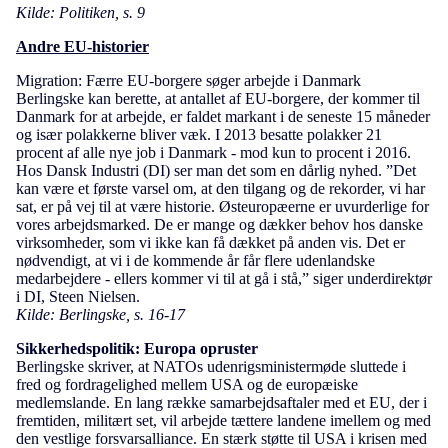
Kilde: Politiken, s. 9
Andre EU-historier
Migration: Færre EU-borgere søger arbejde i Danmark
Berlingske kan berette, at antallet af EU-borgere, der kommer til
Danmark for at arbejde, er faldet markant i de seneste 15 måneder
og især polakkerne bliver væk. I 2013 besatte polakker 21
procent af alle nye job i Danmark - mod kun to procent i 2016.
Hos Dansk Industri (DI) ser man det som en dårlig nyhed. ”Det
kan være et første varsel om, at den tilgang og de rekorder, vi har
sat, er på vej til at være historie. Østeuropæerne er uvurderlige for
vores arbejdsmarked. De er mange og dækker behov hos danske
virksomheder, som vi ikke kan få dækket på anden vis. Det er
nødvendigt, at vi i de kommende år får flere udenlandske
medarbejdere - ellers kommer vi til at gå i stå,” siger underdirektør
i DI, Steen Nielsen.
Kilde: Berlingske, s. 16-17
Sikkerhedspolitik: Europa opruster
Berlingske skriver, at NATOs udenrigsministermøde sluttede i
fred og fordragelighed mellem USA og de europæiske
medlemslande. En lang række samarbejdsaftaler med et EU, der i
fremtiden, militært set, vil arbejde tættere landene imellem og med
den vestlige forsvarsalliance. En stærk støtte til USA i krisen med