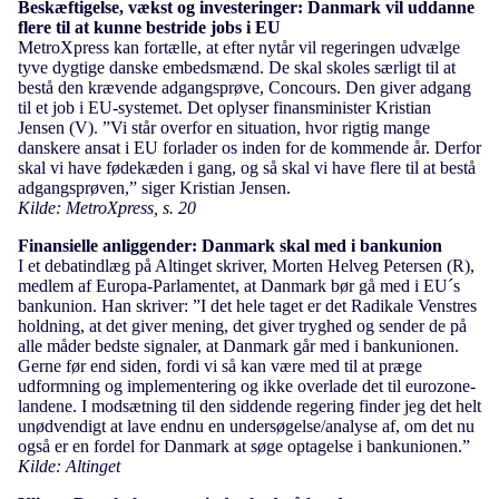
Beskæftigelse, vækst og investeringer
: Danmark vil uddanne
flere til at kunne bestride jobs i EU
MetroXpress kan fortælle, at efter nytår vil regeringen udvælge
tyve dygtige danske embedsmænd. De skal skoles særligt til at
bestå den krævende adgangsprøve, Concours. Den giver adgang
til et job i EU-systemet. Det oplyser finansminister Kristian
Jensen (V). ”Vi står overfor en situation, hvor rigtig mange
danskere ansat i EU forlader os inden for de kommende år. Derfor
skal vi have fødekæden i gang, og så skal vi have flere til at bestå
adgangsprøven,” siger Kristian Jensen.
Kilde: MetroXpress, s. 20
Finansielle anliggender: Danmark skal med i bankunion
I et debatindlæg på Altinget skriver, Morten Helveg Petersen (R),
medlem af Europa-Parlamentet, at Danmark bør gå med i EU´s
bankunion. Han skriver: ”I det hele taget er det Radikale Venstres
holdning, at det giver mening, det giver tryghed og sender de på
alle måder bedste signaler, at Danmark går med i bankunionen.
Gerne før end siden, fordi vi så kan være med til at præge
udformning og implementering og ikke overlade det til eurozone-
landene. I modsætning til den siddende regering finder jeg det helt
unødvendigt at lave endnu en undersøgelse/analyse af, om det nu
også er en fordel for Danmark at søge optagelse i bankunionen.”
Kilde: Altinget