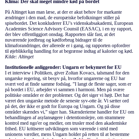
Klima: Der skal meget mindre kød på bordet
På Altinget kan man læse, at der er akut behov for markante
ændringer i den mad, de europæiske befolkninger stiller på
spisebordet. Det konkluderer EU's videnskabsakademi, European
Academies Science Advisory Counsil (EASAC), i en ny rapport,
der blev offentliggjort onsdag. Rapporten slår fast, at det
nuværende jordbrug og kødforbrug bidrager til de
klimaforandringer, der allerede er i gang, og rapporten opfordrer
til øjeblikkelig handling for at begrænse indtag af kalorier og kød.
Kilde: Altinget
Institutionelle anliggender: Ungarn er bekymret for EU
I et interview i Politiken, giver Zoltan Kovacs, talsmand for den
ungarske regering, sit besyv på, hvorfor ungarerne og EU har
svært ved at finde samme fodslag. ”I langt de fleste sager, som er
på bordet i EU, arbejder vi sammen i harmoni. Men på svære
politiske områder er der problemer. Og det siger vi højt. Det har
været den ungarske metode de seneste syv-otte år. Vi sætter ord
på det, der ikke er godt for Europa og Ungarn. Og på disse
områder skændes vi,” siger han. Skænderierne handler for EU om
behandlingen af asylansøgere i detentionslejre, om strammere
kontrol med ngo'er og medier, om trusler mod den akademiske
frihed. EU kritiserer udviklingen som værende i strid med
unionens værdier, mens Ungarn holder på retten til at bestemme