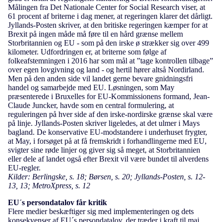
Målingen fra Det Nationale Center for Social Research viser, at
61 procent af briterne i dag mener, at regeringen klarer det dårligt.
Jyllands-Posten skriver, at den britiske regeringen kæmper for at
Brexit på ingen måde må føre til en hård grænse mellem
Storbritannien og EU - som på den irske ø strækker sig over 499
kilometer. Udfordringen er, at briterne som følge af
folkeafstemningen i 2016 har som mål at ”tage kontrollen tilbage”
over egen lovgivning og land - og hertil hører altså Nordirland.
Men på den anden side vil landet gerne bevare gnidningsfri
handel og samarbejde med EU. Løsningen, som May
præsenterede i Bruxelles for EU-Kommissionens formand, Jean-
Claude Juncker, havde som en central formulering, at
reguleringen på hver side af den irske-nordirske grænse skal være
på linje. Jyllands-Posten skriver ligeledes, at det ulmer i Mays
bagland. De konservative EU-modstandere i underhuset frygter,
at May, i forsøget på at få fremskridt i forhandlingerne med EU,
svigter sine røde linjer og giver sig så meget, at Storbritannien
eller dele af landet også efter Brexit vil være bundet til alverdens
EU-regler.
Kilder: Berlingske, s. 18; Børsen, s. 20; Jyllands-Posten, s. 12-
13, 13; MetroXpress, s. 12
EU´s persondatalov får kritik
Flere medier beskæftiger sig med implementeringen og dets
konsekvenser af EU´s persondatalov, der træder i kraft til maj