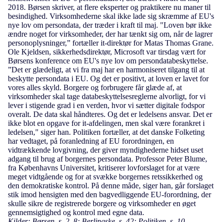
2018. Børsen skriver, at flere eksperter og praktikere nu maner til
besindighed. Virksomhederne skal ikke lade sig skræmme af EU's
nye lov om persondata, der træder i kraft til maj. "Loven bør ikke
ændre noget for virksomheder, der har tænkt sig om, når de lagrer
personoplysninger,” fortæller it-direktør for Matas Thomas Grane.
Ole Kjeldsen, sikkerhedsdirektør, Microsoft var tirsdag vært for
Børsens konference om EU's nye lov om persondatabeskyttelse.
”Det er glædeligt, at vi fra maj har en harmoniseret tilgang til at
beskytte persondata i EU. Og det er positivt, at loven er lavet for
vores alles skyld. Borgere og forbrugere får glæde af, at
virksomheder skal tage databeskyttelsesreglerne alvorligt, for vi
lever i stigende grad i en verden, hvor vi sætter digitale fodspor
overalt. De data skal håndteres. Og det er ledelsens ansvar. Det er
ikke blot en opgave for it-afdelingen, men skal være forankret i
ledelsen," siger han. Politiken fortæller, at det danske Folketing
har vedtaget, på foranledning af EU forordningen, en
vidtrækkende lovgivning, der giver myndighederne hidset uset
adgang til brug af borgernes persondata. Professor Peter Blume,
fra Københavns Universitet, kritiserer lovforslaget for at være
meget vidtgående og for at svække borgernes retssikkerhed og
den demokratiske kontrol. På denne måde, siger han, går forslaget
stik imod hensigten med den bagvedliggende EU-forordning, der
skulle sikre de registrerede borgere og virksomheder en øget
gennemsigtighed og kontrol med egne data.
Kilder: Børsen, s. 2, 8; Berlingske, s. 42; Politiken, s. 10