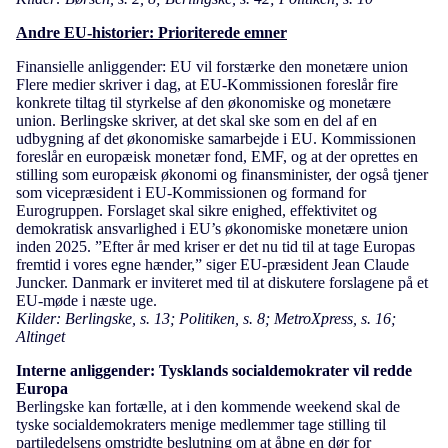
Andre EU-historier: Prioriterede emner
Finansielle anliggender: EU vil forstærke den monetære union
Flere medier skriver i dag, at EU-Kommissionen foreslår fire
konkrete tiltag til styrkelse af den økonomiske og monetære
union. Berlingske skriver, at det skal ske som en del af en
udbygning af det økonomiske samarbejde i EU. Kommissionen
foreslår en europæisk monetær fond, EMF, og at der oprettes en
stilling som europæisk økonomi og finansminister, der også tjener
som vicepræsident i EU-Kommissionen og formand for
Eurogruppen. Forslaget skal sikre enighed, effektivitet og
demokratisk ansvarlighed i EU’s økonomiske monetære union
inden 2025. ”Efter år med kriser er det nu tid til at tage Europas
fremtid i vores egne hænder,” siger EU-præsident Jean Claude
Juncker. Danmark er inviteret med til at diskutere forslagene på et
EU-møde i næste uge.
Kilder: Berlingske, s. 13; Politiken, s. 8; MetroXpress, s. 16;
Altinget
Interne anliggender: Tysklands socialdemokrater vil redde
Europa
Berlingske kan fortælle, at i den kommende weekend skal de
tyske socialdemokraters menige medlemmer tage stilling til
partiledelsens omstridte beslutning om at åbne en dør for