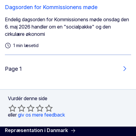
Dagsorden for Kommissionens møde
Endelig dagsorden for Kommissionens møde onsdag den
6. maj 2026 handler om en "socialpakke" og den
cirkulære økonomi
1 min læsetid
Page 1
Næs
Vurdér denne side
eller
giv os mere feedback
Repræsentation i Danmark