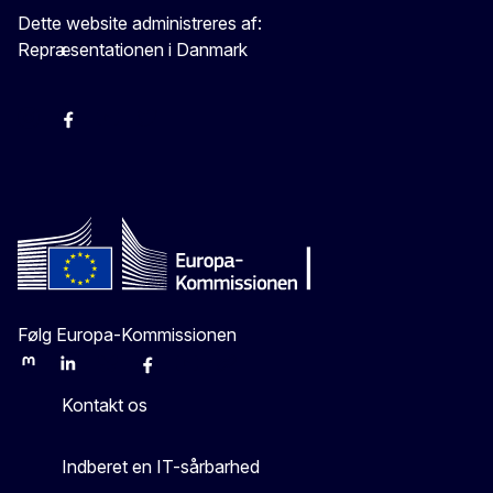
Dette website administreres af:
Repræsentationen i Danmark
-
-
-
X
Følg Europa-Kommissionen
Mastodon
LinkedIn
Bluesky
Facebook
Youtube
Other
Kontakt os
Indberet en IT-sårbarhed