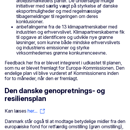
arbejdsmarkedets parter. De undersøgte mulige
initiativer med særlig vægt på styrkelse af danske
eksportmuligheder og med regelmæssige
tilbagemeldinger til regeringen om deres
konklusioner.
anbefalingerne fra de 13 klimapartnerskaber med
industrien og erhvervslivet. Klimapartnerskaberne fik
til opgave at identificere og udvikle nye grønne
løsninger, som kunne både mindske erhvervslivets
og industriens emissioner og styrke
virksomhedernes grønne konkurrenceevne.
Feedback her fra er blevet integreret i udkastet til planen,
som nu er blevet fremlagt for Europa-Kommissionen. Den
endelige plan vil blive vurderet af Kommissionens inden
for to måneder, når den er fremlagt.
Den danske genopretnings- og
resiliensplan
Kan læses
her...
Danmark står også til at modtage betydelige midler fra den
europæiske fond for retfærdig omstilling (grøn omstilling),