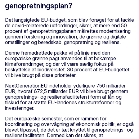
genopretningsplan?
Det langsigtede EU-budget, som blev forøget for at tackle
de covid-relaterede udfordringer, sikrer, at mere end 50
procent af genopretningsplanen målrettes modernisering
gennem forskning og innovation, de grønne og digitale
omstillinger og beredskab, genopretning og resiliens.
Denne fremadrettede pakke vil på linje med den
europæiske grønne pagt anvendes til at bekæmpe
klimaforandringer, og der vil være særlig fokus på
beskyttelse af biodiversitet. 30 procent af EU-budgettet
vil blive brugt på disse prioriteter.
NextGenerationEU indeholder yderligere 750 milliarder
EUR, hvoraf 672,5 milliarder EUR vil blive brugt gennem
genopretnings- og resiliensfaciliteten i form af lån og
tilskud for at støtte EU-landenes strukturreformer og
investeringer.
Det europæiske semester, som er rammen for
koordinering og overvågning af økonomisk politik, er også
blevet tilpasset, da det er tæt knyttet til genopretnings- og
resiliensfaciliteten. Dermed kan det sikres, at