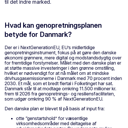
til det indre marked.
Hvad kan genopretningsplanen
betyde for Danmark?
Der er i NextGenerationEU, EU’s midlertidige
genopretningsinstrument, fokus på at gøre den danske
økonomi grønnere, mere digital og modstandsdygtig over
for fremtidige forstyrrelser. Målet med den danske plan er
at støtte massive investeringer i den grønne omstilling,
hvilket er nødvendigt for at nå målet om at mindske
drivhusgasemissionerne i Danmark med 70 procent inden
2030. Et mål, som et bredt flertal i Folketinget har sat.
Danmark står til at modtage omkring 11.500 millioner kr.
frem til 2026 fra genopretnings- og resiliensfaciliteten,
som udgør omkring 90 % af NextGenerationEU.
Den danske plan er blevet til på basis af input fra:
otte “genstartshold” for væsentlige
virksomhedsområder med deltagelse af