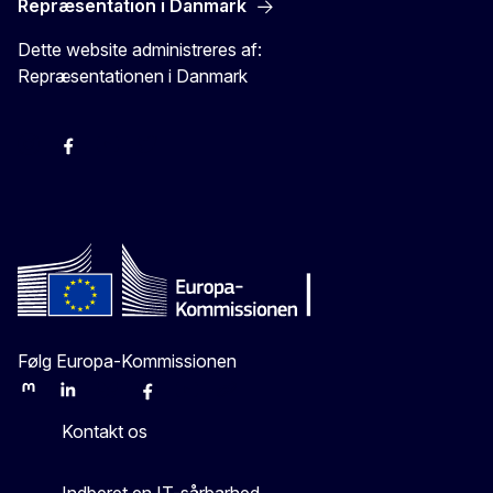
Repræsentation i Danmark
Dette website administreres af:
Repræsentationen i Danmark
-
-
-
X
Følg Europa-Kommissionen
Mastodon
LinkedIn
Bluesky
Facebook
Youtube
Other
Kontakt os