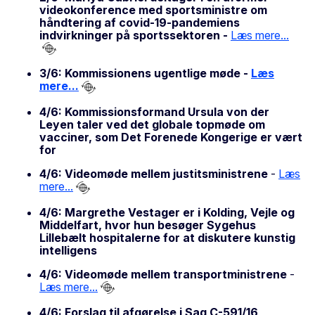
videokonference med sportsministre om
håndtering af covid-19-pandemiens
indvirkninger på sportssektoren -
Læs mere...
3/6: Kommissionens ugentlige møde -
Læs
mere...
4/6: Kommissionsformand Ursula von der
Leyen taler ved det globale topmøde om
vacciner, som Det Forenede Kongerige er vært
for
4/6: Videomøde mellem justitsministrene
-
Læs
mere...
4/6: Margrethe Vestager er i Kolding, Vejle og
Middelfart, hvor hun besøger Sygehus
Lillebælt hospitalerne for at diskutere kunstig
intelligens
4/6: Videomøde mellem transportministrene
-
Læs mere...
4/6: Forslag til afgørelse i Sag C-591/16