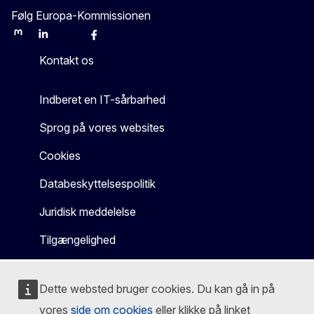
Følg Europa-Kommissionen
Mastodon
LinkedIn
Bluesky
Facebook
Youtube
Other
Kontakt os
Indberet en IT-sårbarhed
Sprog på vores websites
Cookies
Databeskyttelsespolitik
Juridisk meddelelse
Tilgængelighed
Dette websted bruger cookies. Du kan gå in på
vores
side om cookies
eller klikke på linket