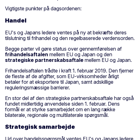
Vigtigste punkter på dagsordenen:
Handel
EU's og Japans ledere ventes på ny at bekræfte deres
tilslutning til frihandel og den regelbaserede verdensorden.
Begge parter vil gøre status over gennemførelsen af
frihandelsaftalen
mellem EU og Japan og den
strategiske partnerskabsaftale
mellem EU og Japan.
Frihandelsaftalen trådte i kraft 1. februar 2019. Den fjerner
de fleste af de afgifter, som EU-virksomheder årligt
betaler for at eksportere til Japan, samt adskillige
reguleringsmæssige barrierer.
En stor del af den strategiske partnerskabsaftale har også
fundet midlertidig anvendelse siden 1. februar. Dens
formål er at styrke samarbejdet om en lang række
bilaterale, regionale og multilaterale spørgsmål.
Strategisk samarbejde
Ud over handelsspørgsmål ventes EU's og Japans ledere