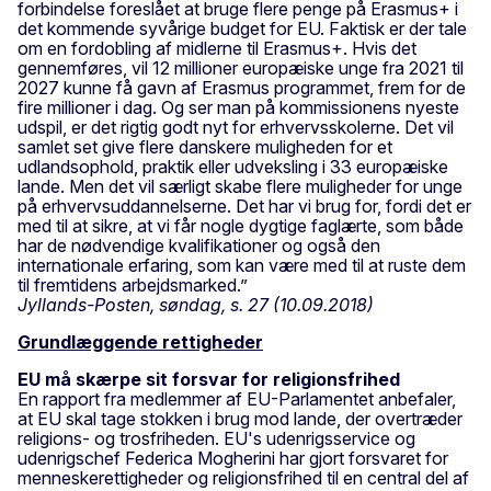
forbindelse foreslået at bruge flere penge på Erasmus+ i
det kommende syvårige budget for EU. Faktisk er der tale
om en fordobling af midlerne til Erasmus+. Hvis det
gennemføres, vil 12 millioner europæiske unge fra 2021 til
2027 kunne få gavn af Erasmus programmet, frem for de
fire millioner i dag. Og ser man på kommissionens nyeste
udspil, er det rigtig godt nyt for erhvervsskolerne. Det vil
samlet set give flere danskere muligheden for et
udlandsophold, praktik eller udveksling i 33 europæiske
lande. Men det vil særligt skabe flere muligheder for unge
på erhvervsuddannelserne. Det har vi brug for, fordi det er
med til at sikre, at vi får nogle dygtige faglærte, som både
har de nødvendige kvalifikationer og også den
internationale erfaring, som kan være med til at ruste dem
til fremtidens arbejdsmarked.”
Jyllands-Posten, søndag, s. 27 (10.09.2018)
Grundlæggende rettigheder
EU må skærpe sit forsvar for religionsfrihed
En rapport fra medlemmer af EU-Parlamentet anbefaler,
at EU skal tage stokken i brug mod lande, der overtræder
religions- og trosfriheden. EU's udenrigsservice og
udenrigschef Federica Mogherini har gjort forsvaret for
menneskerettigheder og religionsfrihed til en central del af