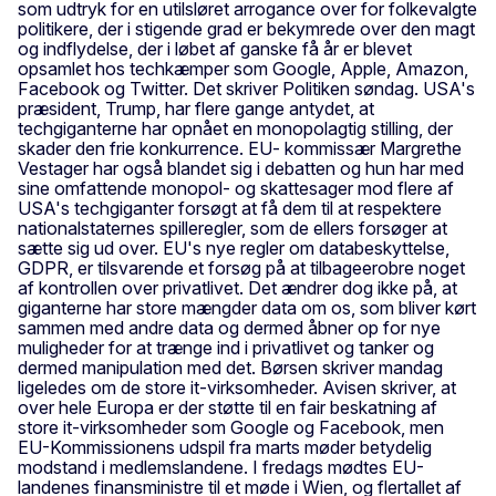
som udtryk for en utilsløret arrogance over for folkevalgte
politikere, der i stigende grad er bekymrede over den magt
og indflydelse, der i løbet af ganske få år er blevet
opsamlet hos techkæmper som Google, Apple, Amazon,
Facebook og Twitter. Det skriver Politiken søndag. USA's
præsident, Trump, har flere gange antydet, at
techgiganterne har opnået en monopolagtig stilling, der
skader den frie konkurrence. EU- kommissær Margrethe
Vestager har også blandet sig i debatten og hun har med
sine omfattende monopol- og skattesager mod flere af
USA's techgiganter forsøgt at få dem til at respektere
nationalstaternes spilleregler, som de ellers forsøger at
sætte sig ud over. EU's nye regler om databeskyttelse,
GDPR, er tilsvarende et forsøg på at tilbageerobre noget
af kontrollen over privatlivet. Det ændrer dog ikke på, at
giganterne har store mængder data om os, som bliver kørt
sammen med andre data og dermed åbner op for nye
muligheder for at trænge ind i privatlivet og tanker og
dermed manipulation med det. Børsen skriver mandag
ligeledes om de store it-virksomheder. Avisen skriver, at
over hele Europa er der støtte til en fair beskatning af
store it-virksomheder som Google og Facebook, men
EU-Kommissionens udspil fra marts møder betydelig
modstand i medlemslandene. I fredags mødtes EU-
landenes finansministre til et møde i Wien, og flertallet af