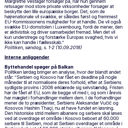
Margrethe Vestager forsøger på, når hun gennem
retssager mod store private virksomheder forsøger at
beskytte den lille europæiske borger. Det, som de
højrenationale vil svække, er således først og fremmest
EU-Kommissionens muligheder for at handle. De vil også
svække EU-domstolen i Luxembourg, fordi de mener, den
er aktivistisk og driver samarbejdet fremad. Men det vil
kun understrege og forstærke Europas svaghed, hvis vi
ikke kan handle i fællesskab.”
Politiken, søndag, s. 1-2 (10.09.2018)
Interne anliggender
Byttehandel spøger på Balkan
Politiken lørdag bringer en analyse, hvor der blandt andet
står: ”Serbien og Kosovo har fået en deadline på nogle
måneder til at normalisere deres forhold, efter at Serbiens
sydligste provins i 2008 erklærede sig selvstændig. Fristen
har de fået af EU, som de begge vil med i, og som i årevis
har mæglet i forhandlinger mellem dem. I de forhandlinger
mener de to præsidenter, Serbiens Aleksandar Vučič og
Kosovos Hashim Thaçi, nu at have fundet en løsning.
Den historiske strid mellem albanere og serbere skal løses
ved at overdrage et område i Kosovo beboet af 60.000
serbere til Serbien, mod at Serbien overdrager et område i