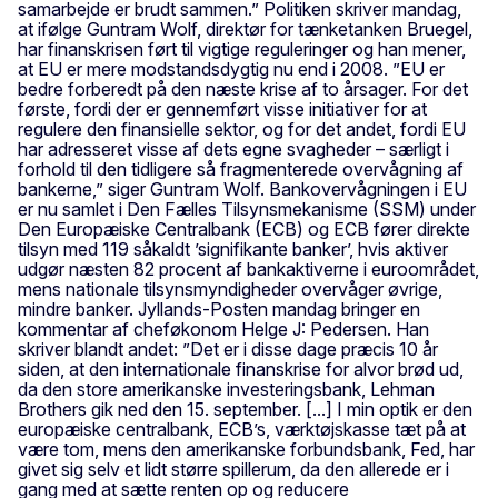
samarbejde er brudt sammen.” Politiken skriver mandag,
at ifølge Guntram Wolf, direktør for tænketanken Bruegel,
har finanskrisen ført til vigtige reguleringer og han mener,
at EU er mere modstandsdygtig nu end i 2008. ”EU er
bedre forberedt på den næste krise af to årsager. For det
første, fordi der er gennemført visse initiativer for at
regulere den finansielle sektor, og for det andet, fordi EU
har adresseret visse af dets egne svagheder – særligt i
forhold til den tidligere så fragmenterede overvågning af
bankerne,” siger Guntram Wolf. Bankovervågningen i EU
er nu samlet i Den Fælles Tilsynsmekanisme (SSM) under
Den Europæiske Centralbank (ECB) og ECB fører direkte
tilsyn med 119 såkaldt ’signifikante banker’, hvis aktiver
udgør næsten 82 procent af bankaktiverne i euroområdet,
mens nationale tilsynsmyndigheder overvåger øvrige,
mindre banker. Jyllands-Posten mandag bringer en
kommentar af cheføkonom Helge J: Pedersen. Han
skriver blandt andet: ”Det er i disse dage præcis 10 år
siden, at den internationale finanskrise for alvor brød ud,
da den store amerikanske investeringsbank, Lehman
Brothers gik ned den 15. september. [...] I min optik er den
europæiske centralbank, ECB’s, værktøjskasse tæt på at
være tom, mens den amerikanske forbundsbank, Fed, har
givet sig selv et lidt større spillerum, da den allerede er i
gang med at sætte renten op og reducere