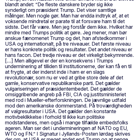
blandt andet: ”De fleste danskere bryder sig ikke
synderligt om præsident Trump. Det viser samtlige
målinger. Men nogle gør. Man har endda indtryk af, at et
voksende mindretal er parate til at forsvare ham til det
sidste. Det får være. Men jeg forstår dem ikke. Hvilket har
mindre med Trumps politik at gøre. Jeg mener, man bør
anskue fænomenet Trump og det, han afstedkommer i
USA og internationalt, på tre niveauer. Det første niveau
er hans konkrete politik og resultater. Det andet niveau er
hans facon. Det tredje niveau er det virkeligt bekymrende.
[…] Men alligevel er der en konsekvens i Trumps
underminering af tilliden til institutionerne, der kan få en til
at frygte, at der inderst inde i ham er en slags
revolutionær, som nu er ved at gribe store dele af det
gamle, konservative republikanske parti. Det gælder
vulgariseringen af præsidentembedet. Det gælder de
omsiggribende angreb på FBI, CIA og justitsministeriet
med rod i Mueller-efterforskningen. De jævnlige udfald
mod den amerikanske dommerstand. På troværdigheden
af valgresultater i USA. Det gælder den konstante
motivbeklikkelse i forhold til ikke kun politiske
modstanderes, men også i mange tilfælde embedsfolks
ageren. Man ser det i undermineringen af NATO og EU,
WTO og FN.” I Signatur i Jyllands-Posten lørdag skrives
der om, at USA er meget andet end Trump og at penge