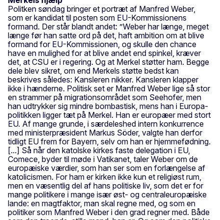
Politken søndag bringer et portræt af Manfred Weber,
som er kandidat til posten som EU-Kommissionens
formand. Der står blandt andet: ”Weber har længe, meget
længe før han satte ord på det, haft ambition om at blive
formand for EU-Kommissionen, og skulle den chance
have en mulighed for at blive andet end spinkel, kræver
det, at CSU er i regering. Og at Merkel støtter ham. Begge
dele blev sikret, om end Merkels støtte bedst kan
beskrives således: Kansleren nikker. Kansleren klapper
ikke i hænderne. Politisk set er Manfred Weber lige så stor
en strammer på migrationsområdet som Seehofer, men
han udtrykker sig mindre bombastisk, mens han i Europa-
politikken ligger tæt på Merkel. Han er europæer med stort
EU. Af mange grunde, i særdeleshed intern konkurrence
med ministerpræsident Markus Söder, valgte han derfor
tidligt EU frem for Bayern, selv om han er hjemmefødning.
[...] Så når den katolske kirkes faste delegation i EU,
Comece, byder til møde i Vatikanet, taler Weber om de
europæiske værdier, som han ser som en forlængelse af
katolicismen. For ham er kirken ikke kun et religiøst rum,
men en væsentlig del af hans politiske liv, som det er for
mange politikere i mange især øst- og centraleuropæiske
lande: en magtfaktor, man skal regne med, og som en
politiker som Manfred Weber i den grad regner med. Både