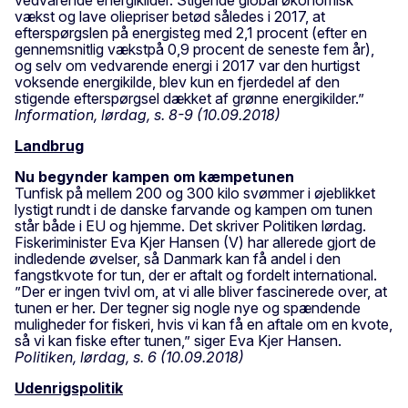
vækst og lave oliepriser betød således i 2017, at
efterspørgslen på energisteg med 2,1 procent (efter en
gennemsnitlig vækstpå 0,9 procent de seneste fem år),
og selv om vedvarende energi i 2017 var den hurtigst
voksende energikilde, blev kun en fjerdedel af den
stigende efterspørgsel dækket af grønne energikilder.”
Information, lørdag, s. 8-9 (10.09.2018)
Landbrug
Nu begynder kampen om kæmpetunen
Tunfisk på mellem 200 og 300 kilo svømmer i øjeblikket
lystigt rundt i de danske farvande og kampen om tunen
står både i EU og hjemme. Det skriver Politiken lørdag.
Fiskeriminister Eva Kjer Hansen (V) har allerede gjort de
indledende øvelser, så Danmark kan få andel i den
fangstkvote for tun, der er aftalt og fordelt international.
”Der er ingen tvivl om, at vi alle bliver fascinerede over, at
tunen er her. Der tegner sig nogle nye og spændende
muligheder for fiskeri, hvis vi kan få en aftale om en kvote,
så vi kan fiske efter tunen,” siger Eva Kjer Hansen.
Politiken, lørdag, s. 6 (10.09.2018)
Udenrigspolitik