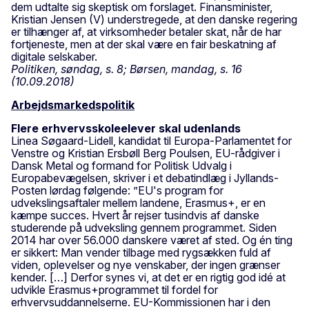
dem udtalte sig skeptisk om forslaget. Finansminister,
Kristian Jensen (V) understregede, at den danske regering
er tilhænger af, at virksomheder betaler skat, når de har
fortjeneste, men at der skal være en fair beskatning af
digitale selskaber.
Politiken, søndag, s. 8; Børsen, mandag, s. 16
(10.09.2018)
Arbejdsmarkedspolitik
Flere erhvervsskoleelever skal udenlands
Linea Søgaard-Lidell, kandidat til Europa-Parlamentet for
Venstre og Kristian Ersbøll Berg Poulsen, EU-rådgiver i
Dansk Metal og formand for Politisk Udvalg i
Europabevægelsen, skriver i et debatindlæg i Jyllands-
Posten lørdag følgende: ”EU's program for
udvekslingsaftaler mellem landene, Erasmus+, er en
kæmpe succes. Hvert år rejser tusindvis af danske
studerende på udveksling gennem programmet. Siden
2014 har over 56.000 danskere været af sted. Og én ting
er sikkert: Man vender tilbage med rygsækken fuld af
viden, oplevelser og nye venskaber, der ingen grænser
kender. […] Derfor synes vi, at det er en rigtig god idé at
udvikle Erasmus+programmet til fordel for
erhvervsuddannelserne. EU-Kommissionen har i den