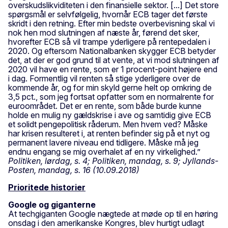
overskudslikviditeten i den finansielle sektor. [...] Det store
spørgsmål er selvfølgelig, hvornår ECB tager det første
skridt i den retning. Efter min bedste overbevisning skal vi
nok hen mod slutningen af næste år, førend det sker,
hvorefter ECB så vil trampe yderligere på rentepedalen i
2020. Og eftersom Nationalbanken skygger ECB betyder
det, at der er god grund til at vente, at vi mod slutningen af
2020 vil have en rente, som er 1 procent-point højere end
i dag. Formentlig vil renten så stige yderligere over de
kommende år, og for min skyld gerne helt op omkring de
3,5 pct., som jeg fortsat opfatter som en normalrente for
euroområdet. Det er en rente, som både burde kunne
holde en mulig ny gældskrise i ave og samtidig give ECB
et solidt pengepolitisk råderum. Men hvem ved? Måske
har krisen resulteret i, at renten befinder sig på et nyt og
permanent lavere niveau end tidligere. Måske må jeg
endnu engang se mig overhalet af en ny virkelighed.”
Politiken, lørdag, s. 4; Politiken, mandag, s. 9; Jyllands-
Posten, mandag, s. 16 (10.09.2018)
Prioritede historier
Google og giganterne
At techgiganten Google nægtede at møde op til en høring
onsdag i den amerikanske Kongres, blev hurtigt udlagt