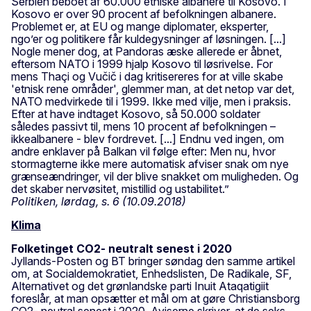
Serbien beboet af 60.000 etniske albanere til Kosovo. I
Kosovo er over 90 procent af befolkningen albanere.
Problemet er, at EU og mange diplomater, eksperter,
ngo’er og politikere får kuldegysninger af løsningen. [...]
Nogle mener dog, at Pandoras æske allerede er åbnet,
eftersom NATO i 1999 hjalp Kosovo til løsrivelse. For
mens Thaçi og Vučič i dag kritisereres for at ville skabe
'etnisk rene områder', glemmer man, at det netop var det,
NATO medvirkede til i 1999. Ikke med vilje, men i praksis.
Efter at have indtaget Kosovo, så 50.000 soldater
således passivt til, mens 10 procent af befolkningen –
ikkealbanere - blev fordrevet. [...] Endnu ved ingen, om
andre enklaver på Balkan vil følge efter: Men nu, hvor
stormagterne ikke mere automatisk afviser snak om nye
grænseændringer, vil der blive snakket om muligheden. Og
det skaber nervøsitet, mistillid og ustabilitet.”
Politiken, lørdag, s. 6 (10.09.2018)
Klima
Folketinget CO2- neutralt senest i 2020
Jyllands-Posten og BT bringer søndag den samme artikel
om, at Socialdemokratiet, Enhedslisten, De Radikale, SF,
Alternativet og det grønlandske parti Inuit Ataqatigiit
foreslår, at man opsætter et mål om at gøre Christiansborg
CO2- neutral senest i 2020. Aviserne skriver, at de seks