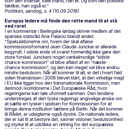
som den troende, stille mand, han er. Og som den politiske
taktiker, han også er.”
Politiken, søndag, s. 4 (10.09.2018)
Europas ledere må finde den rette mand til at stå
ved roret
I en kommentar i Berlingske lørdag skriver medlem af det
spanske statsråd Ana Palacio blandt andet:
”Spekulationerne om, hvem der skal afløse
kommissionsformand Jean-Claude Juncker er allerede
begyndt. I sidste ende vil svaret formentlig ikke gøre den
store forskel. Junckers noget vankelmodige ”sidste
chance-kommission” vil blive afløst af en ”næste-
chance-kommission”, og den kan meget vel blive endnu
mindre beslutsom. Når alt kommer til alt, er det i hvert fald
siden finanskrisen i 2008 blevet klart, at den virkelige magt
i EU ikke ligger hos den transnationale Kommission, men
derimod i korridorerne i Det Europæiske Råd, hvor
regeringerne kan tale uformelt sammen. Den tendens
understreges af den tyske regerings angivelige ønske om
at sætte en tysker i spidsen for Kommissionen for at
bringe denne institution tættere på Berlin. Når det kommer
til Rådet, er udsigterne også dystre. De nationale ledere,
der er sat til at bestyre det, savner visioner, beslutsomhed
og styrke til at udstikke en retning for det europæiske