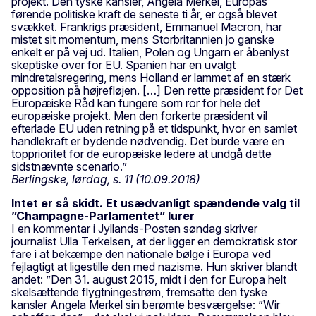
projekt. Den tyske kansler, Angela Merkel, Europas
førende politiske kraft de seneste ti år, er også blevet
svækket. Frankrigs præsident, Emmanuel Macron, har
mistet sit momentum, mens Storbritannien jo ganske
enkelt er på vej ud. Italien, Polen og Ungarn er åbenlyst
skeptiske over for EU. Spanien har en uvalgt
mindretalsregering, mens Holland er lammet af en stærk
opposition på højrefløjen. […] Den rette præsident for Det
Europæiske Råd kan fungere som ror for hele det
europæiske projekt. Men den forkerte præsident vil
efterlade EU uden retning på et tidspunkt, hvor en samlet
handlekraft er bydende nødvendig. Det burde være en
topprioritet for de europæiske ledere at undgå dette
sidstnævnte scenario.”
Berlingske, lørdag, s. 11 (10.09.2018)
Intet er så skidt. Et usædvanligt spændende valg til
”Champagne-Parlamentet” lurer
I en kommentar i Jyllands-Posten søndag skriver
journalist Ulla Terkelsen, at der ligger en demokratisk stor
fare i at bekæmpe den nationale bølge i Europa ved
fejlagtigt at ligestille den med nazisme. Hun skriver blandt
andet: ”Den 31. august 2015, midt i den for Europa helt
skelsættende flygtningestrøm, fremsatte den tyske
kansler Angela Merkel sin berømte besværgelse: ”Wir