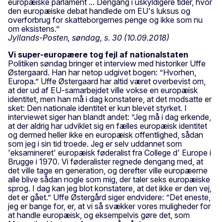
europæiske parlament ... Dengang i uskyldigere tider, hvor
den europæiske debat handlede om EU's luksus og
overforbrug for skatteborgernes penge og ikke som nu
om eksistens.”
Jyllands-Posten, søndag, s. 30 (10.09.2018)
Vi super-europæere tog fejl af nationalstaten
Politiken søndag bringer et interview med historiker Uffe
Østergaard. Han har netop udgivet bogen: ”Hvorhen,
Europa.” Uffe Østergaard har altid været overbevist om,
at der ud af EU-samarbejdet ville vokse en europæisk
identitet, men han må i dag konstatere, at det modsatte er
sket: Den nationale identitet er kun blevet styrket. I
interviewet siger han blandt andet: ”Jeg må i dag erkende,
at der aldrig har udviklet sig en fælles europæisk identitet
og dermed heller ikke en europæisk offentlighed, sådan
som jeg i sin tid troede. Jeg er selv uddannet som
'eksamineret' europæisk føderalist fra College d' Europe i
Brugge i 1970. Vi føderalister regnede dengang med, at
det ville tage en generation, og derefter ville europæerne
alle blive sådan nogle som mig, der taler seks europæiske
sprog. I dag kan jeg blot konstatere, at det ikke er den vej,
det er gået.” Uffe Østergård siger endvidere: ”Det eneste,
jeg er bange for, er, at vi så svækker vores muligheder for
at handle europæisk, og eksempelvis gøre det, som