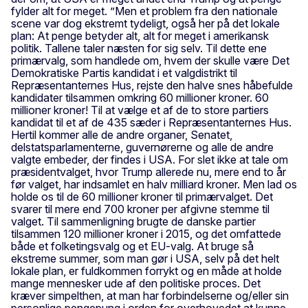
fylder alt for meget. ”Men et problem fra den nationale
scene var dog ekstremt tydeligt, også her på det lokale
plan: At penge betyder alt, alt for meget i amerikansk
politik. Tallene taler næsten for sig selv. Til dette ene
primærvalg, som handlede om, hvem der skulle være Det
Demokratiske Partis kandidat i et valgdistrikt til
Repræsentanternes Hus, rejste den halve snes håbefulde
kandidater tilsammen omkring 60 millioner kroner. 60
millioner kroner! Til at vælge et af de to store partiers
kandidat til et af de 435 sæder i Repræsentanternes Hus.
Hertil kommer alle de andre organer, Senatet,
delstatsparlamenterne, guvernørerne og alle de andre
valgte embeder, der findes i USA. For slet ikke at tale om
præsidentvalget, hvor Trump allerede nu, mere end to år
før valget, har indsamlet en halv milliard kroner. Men lad os
holde os til de 60 millioner kroner til primærvalget. Det
svarer til mere end 700 kroner per afgivne stemme til
valget. Til sammenligning brugte de danske partier
tilsammen 120 millioner kroner i 2015, og det omfattede
både et folketingsvalg og et EU-valg. At bruge så
ekstreme summer, som man gør i USA, selv på det helt
lokale plan, er fuldkommen forrykt og en måde at holde
mange mennesker ude af den politiske proces. Det
kræver simpelthen, at man har forbindelserne og/eller sin
personlige pengepung i orden for overhovedet at kunne