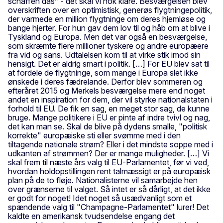
schaffen das” - det skal vi nok klare. Besværgelsen blev
overskriften over en optimistisk, generøs flygtningepolitik,
der varmede en million flygtninge om deres hjemløse og
bange hjerter. For hun gav dem lov til og håb om at blive i
Tyskland og Europa. Men det var også en besværgelse,
som skræmte flere millioner tyskere og andre europæere
fra vid og sans. Udtalelsen kom til at virke stik imod sin
hensigt. Det er aldrig smart i politik. […] For EU blev sat til
at fordele de flygtninge, som mange i Europa slet ikke
ønskede i deres fædrelande. Derfor blev sommeren og
efteråret 2015 og Merkels besværgelse mere end noget
andet en inspiration for dem, der vil styrke nationalstaten i
forhold til EU. De fik en sag, en meget stor sag, de kunne
bruge. Mange politikere i EU er pinte af indre tvivl og nag,
det kan man se. Skal de blive på dydens smalle, "politisk
korrekte" europæiske sti eller svømme med i den
tiltagende nationale strøm? Eller i det mindste soppe med i
udkanten af strømmen? Der er mange muligheder. […] Vi
skal frem til næste års valg til EU-Parlamentet, før vi ved,
hvordan holdopstillingen rent talmæssigt er på europæisk
plan på de to fløje. Nationalisterne vil samarbejde hen
over grænserne til valget. Så intet er så dårligt, at det ikke
er godt for noget! Idet noget så usædvanligt som et
spændende valg til "Champagne-Parlamentet" lurer! Det
kaldte en amerikansk tvudsendelse engang det