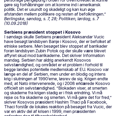
gøre sig forhåbninger om at komme ind i amerikansk
politik. Det er usundt og skadeligt og kan kun øge
afstanden mellem politikere og resten af befolkningen.”
Berlingske, søndag, s. 7, 28; Politiken, lørdag, s. 7
(10.09.2018)
Serbiens præsident stoppet i Kosovo
I søndags skulle Serbiens præsident Aleksandar Vucic
have besøgt landsbyen Banje i Kosovo, der er befolket af
etniske serbere. Men besøget blev stoppet af barrikader
foran landsbyen Zubin Potok og der skulle være blevet
affyret skud mod barrikaderne. Det skriver Information
mandag. Serbien har aldrig anerkendt Kosovos
selvstændighed, og området er et problem i forhold til
begge landes potentielle medlemskab af EU. Kosovo var
længe en del af Serbien, men under en blodig og intens
krig i slutningen af 1990’erne, løsrev de sig. Krigen endte
med, at Nato intervenerede, og i 2008 erklærede Kosovo
officielt sin selvstændighed. ”Blokaden viser, at smerten
og skaderne fra krigen stadig er i frisk erindring. Vi må
rejse os fra skaderne og smerten. Vi må gøre det for fred,”
skriver Kosovos præsident Hashim Thaci på Facebook,
Thaci forstår de lokales reaktion på besøget fra Vucic, der
var en aktiv del af krisen i 1999, men præsidenten
opfordrer dog til tilbageholdenhed.