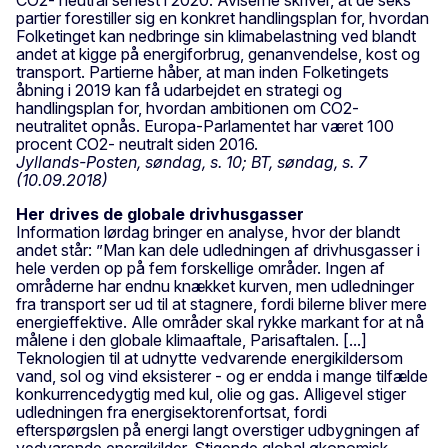
partier forestiller sig en konkret handlingsplan for, hvordan
Folketinget kan nedbringe sin klimabelastning ved blandt
andet at kigge på energiforbrug, genanvendelse, kost og
transport. Partierne håber, at man inden Folketingets
åbning i 2019 kan få udarbejdet en strategi og
handlingsplan for, hvordan ambitionen om CO2-
neutralitet opnås. Europa-Parlamentet har været 100
procent CO2- neutralt siden 2016.
Jyllands-Posten, søndag, s. 10; BT, søndag, s. 7
(10.09.2018)
Her drives de globale drivhusgasser
Information lørdag bringer en analyse, hvor der blandt
andet står: ”Man kan dele udledningen af drivhusgasser i
hele verden op på fem forskellige områder. Ingen af
områderne har endnu knækket kurven, men udledninger
fra transport ser ud til at stagnere, fordi bilerne bliver mere
energieffektive. Alle områder skal rykke markant for at nå
målene i den globale klimaaftale, Parisaftalen. [...]
Teknologien til at udnytte vedvarende energikildersom
vand, sol og vind eksisterer - og er endda i mange tilfælde
konkurrencedygtig med kul, olie og gas. Alligevel stiger
udledningen fra energisektorenfortsat, fordi
efterspørgslen på energi langt overstiger udbygningen af
vedvarende energikilder. Stigende global økonomisk