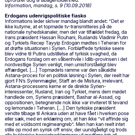
Information, mandag, s. 9 (10.09.2018)
Erdogans udenrigspolitiske fiasko
Informations leder skriver mandag blandt andet: ”Det er
ikke kutyme, at et topmøde tv-transmitteres på de
nationale nyhedskanaler, men det var tilfældet fredag, da
Irans præsident Hassan Rouhani, Ruslands Vladimir Putin
og Tyrkiets Recep Tayyip Erdogan mødtes i Teheran for
at drøfte situationen i Syrien. Forbløffede tyrkiske seere
blev vidne til Putins udstillelse af tyrkisk svaghed, da
Erdogans forslag om en våbenhvile i Idlib-provinsen i det
nordvestlige Syrien venligt, men umisforståeligt blev
affærdiget. […] Topmødets ramme var den såkaldte
Astana-proces for en politisk løsning i Syrien, der reelt har
gjort FN’s Syrienmægler, Staff an de Mistura, irrelevant.
Astana-processens kerne er de direkte Syrien-
interessenter, Rusland, Iran og Tyrkiet, mens dem mødet
handlede om, Syriens præsident, Bashar al-Assad, og
oppositionen, betegnende nok ikke var inviteret til tevand
og lemonade i Teheran. […] Den tyrkiske præsident
vendte tilbage til Ankara uden at have fået i hverken pose
eller sæk, med en erklæring om, at han ikke ”vil affinde sig
med et voldsomt regimeangreb”. Men han kan reelt intet
stille op mod en syrisk off ensiv, der uundgåeligt og trods
alle hykleriske hensigtserklæringer vil medføre tab af