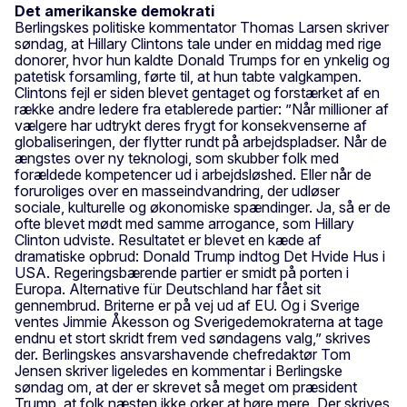
Det amerikanske demokrati
Berlingskes politiske kommentator Thomas Larsen skriver
søndag, at Hillary Clintons tale under en middag med rige
donorer, hvor hun kaldte Donald Trumps for en ynkelig og
patetisk forsamling, førte til, at hun tabte valgkampen.
Clintons fejl er siden blevet gentaget og forstærket af en
række andre ledere fra etablerede partier: ”Når millioner af
vælgere har udtrykt deres frygt for konsekvenserne af
globaliseringen, der flytter rundt på arbejdspladser. Når de
ængstes over ny teknologi, som skubber folk med
forældede kompetencer ud i arbejdsløshed. Eller når de
foruroliges over en masseindvandring, der udløser
sociale, kulturelle og økonomiske spændinger. Ja, så er de
ofte blevet mødt med samme arrogance, som Hillary
Clinton udviste. Resultatet er blevet en kæde af
dramatiske opbrud: Donald Trump indtog Det Hvide Hus i
USA. Regeringsbærende partier er smidt på porten i
Europa. Alternative für Deutschland har fået sit
gennembrud. Briterne er på vej ud af EU. Og i Sverige
ventes Jimmie Åkesson og Sverigedemokraterna at tage
endnu et stort skridt frem ved søndagens valg,” skrives
der. Berlingskes ansvarshavende chefredaktør Tom
Jensen skriver ligeledes en kommentar i Berlingske
søndag om, at der er skrevet så meget om præsident
Trump, at folk næsten ikke orker at høre mere. Der skrives