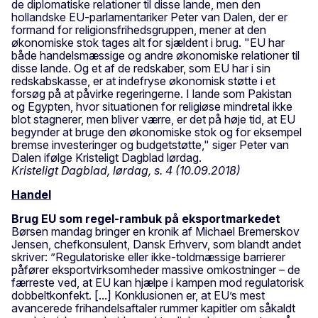
de diplomatiske relationer til disse lande, men den
hollandske EU-parlamentariker Peter van Dalen, der er
formand for religionsfrihedsgruppen, mener at den
økonomiske stok tages alt for sjældent i brug. "EU har
både handelsmæssige og andre økonomiske relationer til
disse lande. Og et af de redskaber, som EU har i sin
redskabskasse, er at indefryse økonomisk støtte i et
forsøg på at påvirke regeringerne. I lande som Pakistan
og Egypten, hvor situationen for religiøse mindretal ikke
blot stagnerer, men bliver værre, er det på høje tid, at EU
begynder at bruge den økonomiske stok og for eksempel
bremse investeringer og budgetstøtte," siger Peter van
Dalen ifølge Kristeligt Dagblad lørdag.
Kristeligt Dagblad, lørdag, s. 4 (10.09.2018)
Handel
Brug EU som regel-rambuk på eksportmarkedet
Børsen mandag bringer en kronik af Michael Bremerskov
Jensen, chefkonsulent, Dansk Erhverv, som blandt andet
skriver: ”Regulatoriske eller ikke-toldmæssige barrierer
påfører eksportvirksomheder massive omkostninger – de
færreste ved, at EU kan hjælpe i kampen mod regulatorisk
dobbeltkonfekt. [...] Konklusionen er, at EU’s mest
avancerede frihandelsaftaler rummer kapitler om såkaldt