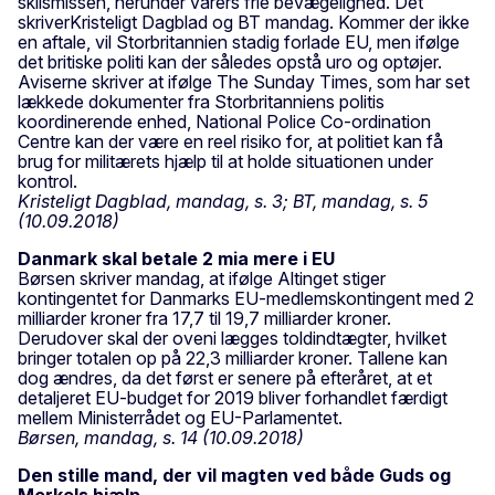
skilsmissen, herunder varers frie bevægelighed. Det
skriverKristeligt Dagblad og BT mandag. Kommer der ikke
en aftale, vil Storbritannien stadig forlade EU, men ifølge
det britiske politi kan der således opstå uro og optøjer.
Aviserne skriver at ifølge The Sunday Times, som har set
lækkede dokumenter fra Storbritanniens politis
koordinerende enhed, National Police Co-ordination
Centre kan der være en reel risiko for, at politiet kan få
brug for militærets hjælp til at holde situationen under
kontrol.
Kristeligt Dagblad, mandag, s. 3; BT, mandag, s. 5
(10.09.2018)
Danmark skal betale 2 mia mere i EU
Børsen skriver mandag, at ifølge Altinget stiger
kontingentet for Danmarks EU-medlemskontingent med 2
milliarder kroner fra 17,7 til 19,7 milliarder kroner.
Derudover skal der oveni lægges toldindtægter, hvilket
bringer totalen op på 22,3 milliarder kroner. Tallene kan
dog ændres, da det først er senere på efteråret, at et
detaljeret EU-budget for 2019 bliver forhandlet færdigt
mellem Ministerrådet og EU-Parlamentet.
Børsen, mandag, s. 14 (10.09.2018)
Den stille mand, der vil magten ved både Guds og
Merkels hjælp