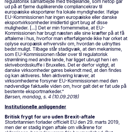
regulatorisk samarbejde med tredjelande, som netop går
ud på at fjerne duplikerende compliancekrav til
europæiske eksportører fra lokale myndigheder. Ifølge
EU-Kommissionen har ingen europæiske eller danske
eksportvirksomheder imidlertid gjort brug af disse
muligheder. [...] Det er min fornemmelse, at EU-
Kommissionen har brugt næsten alle sine kræfter på at få
aftalerne i hus, hvorfor man efterfølgende ikke har orket at
oplyse europæisk erhvervsliv om, hvordan de udnyttes
bedst muligt. Tilbage står stadigvæk, at den mekanisme,
som EU-Kommissionen råder over til regulatorisk
strømlining med andre lande, har ligget ubrugt hen i en
skrivebordsskuffe i Bruxelles. Det er derfor vigtigt, at
danske virksomheder gøres bekendt med, at den findes
og kan aktiveres. Men aktivering kræver, at
virksomhederne forsyner EU-Kommissionen med den
nødvendige faktuelle viden om, hvor galt det er fat ude på
bestemte eksportmarkeder.”
Børsen, mandag, s. 4 (10.09.2018)
Institutionelle anliggender
Britisk frygt for uro uden Brexit-aftale
Storbritannien forlader officielt EU den 29. marts 2019,
men der er stadig ingen aftale om vilkårene for