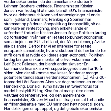
verdensøkonomien, da den amerikanske storbank
Lehman Brothers krakkede. Finansminister Kristian
Jensen var fredag til et møde blandt EU's finansministre,
hvor de debattere risikoen ved rentestigninger. ”Lande
som Tyskland, Danmark, Frankrig og Spanien har
strammet op på deres lånepolitik og finanspolitik, så de
kan klare en rentestigning, men enkelte lande er
udfordret,” fortæller Kristian Jensen ifølge Politiken lørdag
og fortsætter: ”Når man er i et tæt forbundet økonomisk
samarbejde som EU, vil et land, der får problemer, påvirke
alle os andre. Derfor har vi en interesse for et tæt
europæisk samarbejde, hvor vi skubber til de her lande for
at få dem til at rydde op i deres egen økonomi.” Politiken
lørdag bringer en kommentar af erhvervskommentator
Leif Beck Fallesen, der blandt andet skriver: ”En
kommende finanskrise vil næppe begynde som for 10 år
siden. Men der vil komme nye kriser, for der er mange
potentielle tændsatser i verdensøkonomien. [...] På G-20-
topmødet i år i Buenos Aires var dagsordenen en anden.
Handelskrig. Donald Trump havde i et tweet forud for
mødet beskyldt EU og Kina for at manipulere deres
valutaer og renter lavere, og den amerikanske
finansminister, Steven Mnuchins, tilsagn om at forhandle
en frihandelsaftale med EU har ingen hørt noget til siden.
Handelskrigen er optrappet, og det globale økonomiske