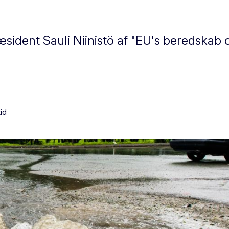
dent Sauli Niinistö af "EU's beredskab o
tid