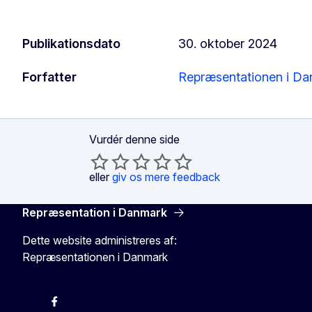
Publikationsdato
30. oktober 2024
Forfatter
Repræsentationen i D
Vurdér denne side
eller
giv os mere feedback
Repræsentation i Danmark
Dette website administreres af:
Repræsentationen i Danmark
-
-
-
X