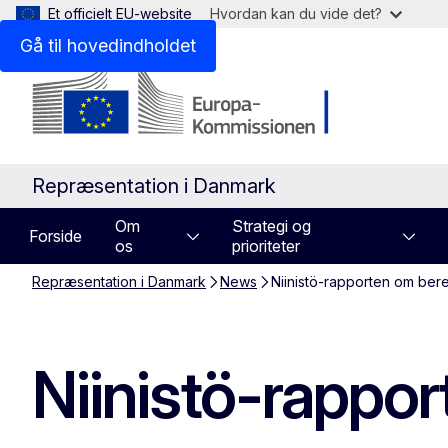
Et officielt EU-website
Hvordan kan du vide det?
Gå til hovedindholdet
Repræsentation i Danmark
Om
Strategi og
Forside
os
prioriteter
Repræsentation i Danmark
News
Niinistö-rapporten om ber
Niinistö-rappo