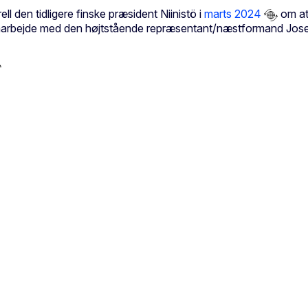
en tidligere finske præsident Niinistö i
marts 2024
om at 
marbejde med den højtstående repræsentant/næstformand Josep B