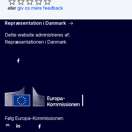
eller
giv os mere feedback
Repræsentation i Danmark
Dette website administreres af:
Repræsentationen i Danmark
-
-
-
X
Følg Europa-Kommissionen
Mastodon
LinkedIn
Bluesky
Facebook
Youtube
Other