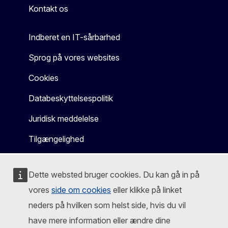
Kontakt os
Indberet en IT-sårbarhed
Sprog på vores websites
Cookies
Databeskyttelsespolitik
Juridisk meddelelse
Tilgængelighed
Dette websted bruger cookies. Du kan gå in på
vores
side om cookies
eller klikke på linket
neders på hvilken som helst side, hvis du vil
have mere information eller ændre dine