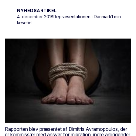
NYHEDSARTIKEL
4. december 2018
Repræsentationen i Danmark
1 min
læsetid
Rapporten blev præsentet af Dimitris Avramopoulos, der
er kommissær med ansvar for migration, indre anliggender