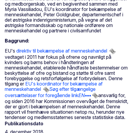
og medborgerskab, ved en begivenhed sammen med
Myria Vassiliadou, EU's koordinator for bekæmpelse af
menneskehandel, Peter Goldgruber, departementschef i
det østrigske indenrigsministerium, på vegne af det
østrigske formandsskab og nationale ordførere om
menneskehandel og partnere i civilsamfundet
Baggrund:
EU's
direktiv til bekæmpelse af menneskehandel
vedtaget i 2011 har fokus på ofrene og navnligt på
kvinders og børns behov i håndteringen af
menneskehandel, etablerede håndfaste bestemmelser om
beskyttelse af ofre og bistand og støtte til ofre samt
forebyggelse og retsforfølgelse af forbrydelsen. Denne
tilgang er
EU's koordinator for bekæmpelse af
menneskehandel
Søg efter tilgængelige
oversættelaser for foregående link
EN
•••
ansvarlig for,
og siden 2016 har Kommissionen overvåget de fremskridt,
der er gjort i bekæmpelsen af menneskehandel. Denne
rapport vil fremhæve situationen netop nu, herunder nye
tendenser og medlemsstaternes seneste statistiske data.
Publikationsdato
4. december 2018