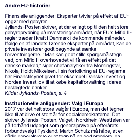
Andre EU-historier
Finansielle anliggender: Eksperter tvivler på effekt af EU-
opgør med gebyrer
Jyllands-Posten skriver, at der er lagt op til den helt store
gebyroprydning på investeringsområdet, når EU's Mifid II-
regler træder i kraft i Danmark i de kommende måneder.
Ifølge en af landets førende eksperter på området, kan de
private investorer godt begynde at sænke
forventningerne. ”Man kan godt stille spørgsmålstegn
ved, om Mifid II overhovedet vil få en effekt på det
danske marked,” siger chefanalytiker fra Morningstar,
Nikolaj Holdt Mikkelsen. I sin fortolkning af EU-reglerne
har Finanstilsynet givet for eksempel Danske Invest og
Nordea Invest lov til at købe kapitalforvaltning i deres
beslægtede banker.
Kilde: Jyllands-Posten, s. 4
Institutionelle anliggender: Valg i Europa
2017 var det helt store valgår i Europa, men det tegner
ikke til at blive et stort år for socialdemokraterne. Det
skriver Jyllands-Posten. Valget i Nordrhein-Westfalen var
på forhånd udpeget som generalprøve på efterårets
forbundsvalg i Tyskland. Martin Schulz må håbe, at en
dårlig generalprøve er et tegn på en god premiere, da