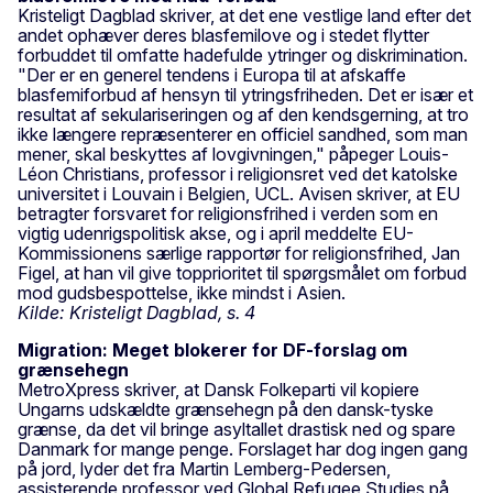
Kristeligt Dagblad skriver, at det ene vestlige land efter det
andet ophæver deres blasfemilove og i stedet flytter
forbuddet til omfatte hadefulde ytringer og diskrimination.
"Der er en generel tendens i Europa til at afskaffe
blasfemiforbud af hensyn til ytringsfriheden. Det er især et
resultat af sekulariseringen og af den kendsgerning, at tro
ikke længere repræsenterer en officiel sandhed, som man
mener, skal beskyttes af lovgivningen," påpeger Louis-
Léon Christians, professor i religionsret ved det katolske
universitet i Louvain i Belgien, UCL. Avisen skriver, at EU
betragter forsvaret for religionsfrihed i verden som en
vigtig udenrigspolitisk akse, og i april meddelte EU-
Kommissionens særlige rapportør for religionsfrihed, Jan
Figel, at han vil give topprioritet til spørgsmålet om forbud
mod gudsbespottelse, ikke mindst i Asien.
Kilde: Kristeligt Dagblad, s. 4
Migration: Meget blokerer for DF-forslag om
grænsehegn
MetroXpress skriver, at Dansk Folkeparti vil kopiere
Ungarns udskældte grænsehegn på den dansk-tyske
grænse, da det vil bringe asyltallet drastisk ned og spare
Danmark for mange penge. Forslaget har dog ingen gang
på jord, lyder det fra Martin Lemberg-Pedersen,
assisterende professor ved Global Refugee Studies på