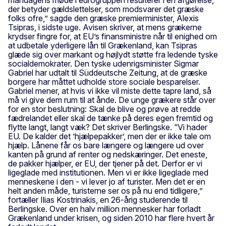
der betyder gældslettelser, som modsvarer det græske
folks ofre,” sagde den græske premierminister, Alexis
Tsipras, i sidste uge. Avisen skriver, at mens grækerne
krydser fingre for, at EU’s finansministre når til enighed om
at udbetale yderligere lån til Grækenland, kan Tsipras
glæde sig over markant og højlydt støtte fra ledende tyske
socialdemokrater. Den tyske udenrigsminister Sigmar
Gabriel har udtalt til Süddeutsche Zeitung, at de græske
borgere har måttet udholde store sociale besparelser.
Gabriel mener, at hvis vi ikke vil miste dette tapre land, så
må vi give dem rum til at ånde. De unge grækere står over
for en stor beslutning: Skal de blive og prøve at redde
fædrelandet eller skal de tænke på deres egen fremtid og
flytte langt, langt væk? Det skriver Berlingske. “Vi hader
EU. De kalder det ’hjælpepakker’, men der er ikke tale om
hjælp. Lånene får os bare længere og længere ud over
kanten på grund af renter og nedskæringer. Det eneste,
de pakker hjælper, er EU, der tjener på det. Derfor er vi
ligeglade med institutionen. Men vi er ikke ligeglade med
menneskene i den - vi lever jo af turister. Men det er en
helt anden måde, turisterne ser os på nu end tidligere,”
fortæller Ilias Kostrinakis, en 26-årig studerende til
Berlingske. Over en halv million mennesker har forladt
Grækenland under krisen, og siden 2010 har flere hvert år