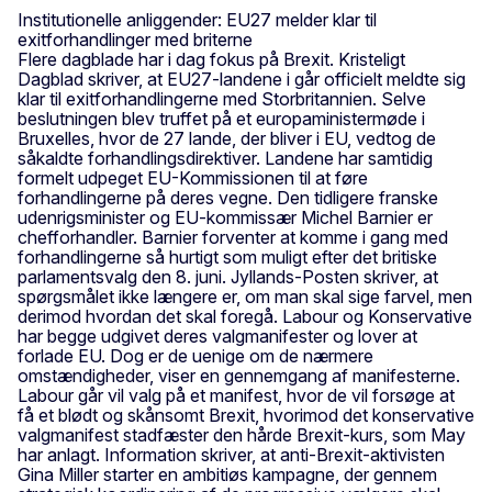
Institutionelle anliggender: EU27 melder klar til
exitforhandlinger med briterne
Flere dagblade har i dag fokus på Brexit. Kristeligt
Dagblad skriver, at EU27-landene i går officielt meldte sig
klar til exitforhandlingerne med Storbritannien. Selve
beslutningen blev truffet på et europaministermøde i
Bruxelles, hvor de 27 lande, der bliver i EU, vedtog de
såkaldte forhandlingsdirektiver. Landene har samtidig
formelt udpeget EU-Kommissionen til at føre
forhandlingerne på deres vegne. Den tidligere franske
udenrigsminister og EU-kommissær Michel Barnier er
chefforhandler. Barnier forventer at komme i gang med
forhandlingerne så hurtigt som muligt efter det britiske
parlamentsvalg den 8. juni. Jyllands-Posten skriver, at
spørgsmålet ikke længere er, om man skal sige farvel, men
derimod hvordan det skal foregå. Labour og Konservative
har begge udgivet deres valgmanifester og lover at
forlade EU. Dog er de uenige om de nærmere
omstændigheder, viser en gennemgang af manifesterne.
Labour går vil valg på et manifest, hvor de vil forsøge at
få et blødt og skånsomt Brexit, hvorimod det konservative
valgmanifest stadfæster den hårde Brexit-kurs, som May
har anlagt. Information skriver, at anti-Brexit-aktivisten
Gina Miller starter en ambitiøs kampagne, der gennem