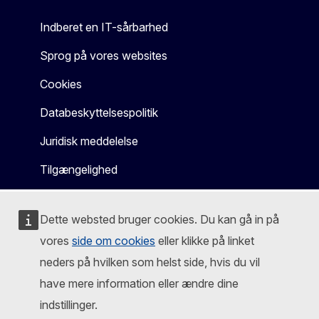
Indberet en IT-sårbarhed
Sprog på vores websites
Cookies
Databeskyttelsespolitik
Juridisk meddelelse
Tilgængelighed
Dette websted bruger cookies. Du kan gå in på
vores
side om cookies
eller klikke på linket
neders på hvilken som helst side, hvis du vil
have mere information eller ændre dine
indstillinger.