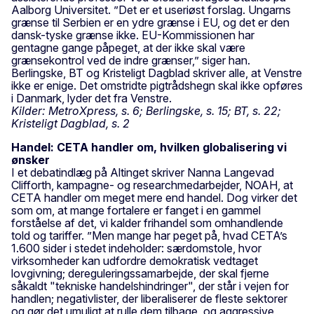
Aalborg Universitet. ”Det er et useriøst forslag. Ungarns
grænse til Serbien er en ydre grænse i EU, og det er den
dansk-tyske grænse ikke. EU-Kommissionen har
gentagne gange påpeget, at der ikke skal være
grænsekontrol ved de indre grænser,” siger han.
Berlingske, BT og Kristeligt Dagblad skriver alle, at Venstre
ikke er enige. Det omstridte pigtrådshegn skal ikke opføres
i Danmark, lyder det fra Venstre.
Kilder: MetroXpress, s. 6; Berlingske, s. 15; BT, s. 22;
Kristeligt Dagblad, s. 2
Handel: CETA handler om, hvilken globalisering vi
ønsker
I et debatindlæg på Altinget skriver Nanna Langevad
Clifforth, kampagne- og researchmedarbejder, NOAH, at
CETA handler om meget mere end handel. Dog virker det
som om, at mange fortalere er fanget i en gammel
forståelse af det, vi kalder frihandel som omhandlende
told og tariffer. ”Men mange har peget på, hvad CETA’s
1.600 sider i stedet indeholder: særdomstole, hvor
virksomheder kan udfordre demokratisk vedtaget
lovgivning; dereguleringssamarbejde, der skal fjerne
såkaldt "tekniske handelshindringer", der står i vejen for
handlen; negativlister, der liberaliserer de fleste sektorer
og gør det umuligt at rulle dem tilbage, og aggressive