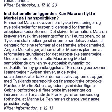
forladt landet.
Kilde: Berlingske, s. 17, 18-20
Institutionelle anliggender: Kan Macron flytte
Merkel på finanspolitikken?
Emmanuel Macron kræver flere tyske investeringer og
nye spilleregler for euroen til gengæld for franske
arbejdsmarkedsreformer. Det skriver Information. Macron
kræver en tysk ”investeringsoffensiv” i eurozonen, og at
Tyskland skal nedbringe sit enorme handelsoverskud, til
gengæld for sine reformer af det franske arbejdsmarked.
Angela Merkel siger, at hun støtter Macrons plan om at
reformulere grundlaget for det europæiske samarbejde.
Under et møde i Berlin talte Macron og Merkel
samtykkende om ”en ny europæisk dynamik” og
nedkaldte ”en ny grundlæggelse af Europa og eurozonen
i samarbejde.” Avisen skriver, at de tyske
socialdemokrater bakker demonstrativt op om et opgør
med Tysklands sparepolitik og finanspolitiske ortodoksi.
Partileder Martin Schulz og udenrigsminister Sigmar
Gabriel opfordrede til flere tyske investeringer og
indrømmelser for at støtte Frankrigs reformproces og
forhindre, at Marine Le Pen har en chance ved næste
præsidentvalg.
Kilde: Information, s. 12-13