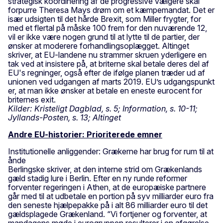
strategisk koordinering af de progressive vælgere skal
forpurre Theresa Mays drøm om et kæmpemandat. Det er
især udsigten til det hårde Brexit, som Miller frygter, for
med et flertal på måske 100 frem for den nuværende 12,
vil er ikke være nogen grund til at lytte til de partier, der
ønsker at moderere forhandlingsoplægget. Altinget
skriver, at EU-landene nu strammer skruen yderligere en
tak ved at insistere på, at briterne skal betale deres del af
EU's regninger, også efter de ifølge planen træder ud af
unionen ved udgangen af marts 2019. EU’s udgangspunkt
er, at man ikke ønsker at betale en eneste eurocent for
briternes exit.
Kilder: Kristeligt Dagblad, s. 5; Information, s. 10-11;
Jyllands-Posten, s. 13; Altinget
Andre EU-historier: Prioriterede emner
Institutionelle anliggender: Grækerne har brug for rum til at
ånde
Berlingske skriver, at den interne strid om Grækenlands
gæld stadig lure i Berlin. Efter en ny runde reformer
forventer regeringen i Athen, at de europæiske partnere
går med til at udbetale en portion på syv milliarder euro fra
den seneste hjælpepakke på i alt 86 milliarder euro til det
gældsplagede Grækenland. “Vi fortjener og forventer, at
mandagens møde i eurogruppen resulterer i en afgørelse,