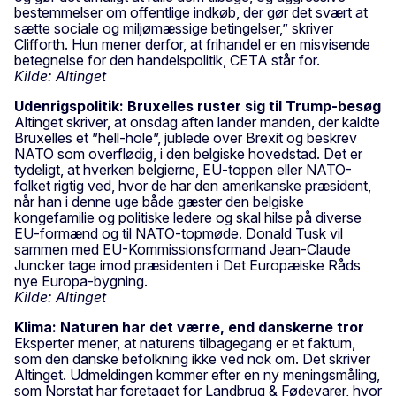
bestemmelser om offentlige indkøb, der gør det svært at
sætte sociale og miljømæssige betingelser,” skriver
Clifforth. Hun mener derfor, at frihandel er en misvisende
betegnelse for den handelspolitik, CETA står for.
Kilde: Altinget
Udenrigspolitik: Bruxelles ruster sig til Trump-besøg
Altinget skriver, at onsdag aften lander manden, der kaldte
Bruxelles et ”hell-hole”, jublede over Brexit og beskrev
NATO som overflødig, i den belgiske hovedstad. Det er
tydeligt, at hverken belgierne, EU-toppen eller NATO-
folket rigtig ved, hvor de har den amerikanske præsident,
når han i denne uge både gæster den belgiske
kongefamilie og politiske ledere og skal hilse på diverse
EU-formænd og til NATO-topmøde. Donald Tusk vil
sammen med EU-Kommissionsformand Jean-Claude
Juncker tage imod præsidenten i Det Europæiske Råds
nye Europa-bygning.
Kilde: Altinget
Klima: Naturen har det værre, end danskerne tror
Eksperter mener, at naturens tilbagegang er et faktum,
som den danske befolkning ikke ved nok om. Det skriver
Altinget. Udmeldingen kommer efter en ny meningsmåling,
som Norstat har foretaget for Landbrug & Fødevarer, hvor