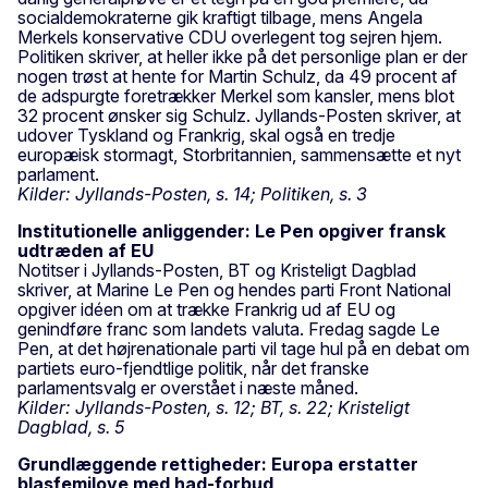
socialdemokraterne gik kraftigt tilbage, mens Angela
Merkels konservative CDU overlegent tog sejren hjem.
Politiken skriver, at heller ikke på det personlige plan er der
nogen trøst at hente for Martin Schulz, da 49 procent af
de adspurgte foretrækker Merkel som kansler, mens blot
32 procent ønsker sig Schulz. Jyllands-Posten skriver, at
udover Tyskland og Frankrig, skal også en tredje
europæisk stormagt, Storbritannien, sammensætte et nyt
parlament.
Kilder: Jyllands-Posten, s. 14; Politiken, s. 3
Institutionelle anliggender: Le Pen opgiver fransk
udtræden af EU
Notitser i Jyllands-Posten, BT og Kristeligt Dagblad
skriver, at Marine Le Pen og hendes parti Front National
opgiver idéen om at trække Frankrig ud af EU og
genindføre franc som landets valuta. Fredag sagde Le
Pen, at det højrenationale parti vil tage hul på en debat om
partiets euro-fjendtlige politik, når det franske
parlamentsvalg er overstået i næste måned.
Kilder: Jyllands-Posten, s. 12; BT, s. 22; Kristeligt
Dagblad, s. 5
Grundlæggende rettigheder: Europa erstatter
blasfemilove med had-forbud