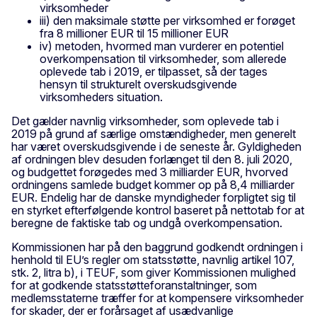
virksomheder
iii) den maksimale støtte per virksomhed er forøget
fra 8 millioner EUR til 15 millioner EUR
iv) metoden, hvormed man vurderer en potentiel
overkompensation til virksomheder, som allerede
oplevede tab i 2019, er tilpasset, så der tages
hensyn til strukturelt overskudsgivende
virksomheders situation.
Det gælder navnlig virksomheder, som oplevede tab i
2019 på grund af særlige omstændigheder, men generelt
har været overskudsgivende i de seneste år. Gyldigheden
af ordningen blev desuden forlænget til den 8. juli 2020,
og budgettet forøgedes med 3 milliarder EUR, hvorved
ordningens samlede budget kommer op på 8,4 milliarder
EUR. Endelig har de danske myndigheder forpligtet sig til
en styrket efterfølgende kontrol baseret på nettotab for at
beregne de faktiske tab og undgå overkompensation.
Kommissionen har på den baggrund godkendt ordningen i
henhold til EU’s regler om statsstøtte, navnlig artikel 107,
stk. 2, litra b), i TEUF, som giver Kommissionen mulighed
for at godkende statsstøtteforanstaltninger, som
medlemsstaterne træffer for at kompensere virksomheder
for skader, der er forårsaget af usædvanlige